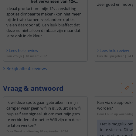
het vervangen van 12v
Zeer goed en mooi pr
halogeen door dimbare
ideaal product om mijn 12v aansluiting
LEDD
spotjes dimbaar te maken (kon niet meer
bij de trafo komen; veel andere opties
vielen daardoor af). Een leuk bijeffect dat
deze nu niet alleen dimbaar zijn maar dat
je ze ook in de kleur
Lees hele review
Lees hele review
Ron Vrolijk
|
18 maart 2022
Dirk De Spiegeleer
|
24 fe
Bekijk alle
4
reviews
Vraag & antwoord
Ik wil deze spots gaan gebruiken in mijn
Kan via de app ook ee
camper waar geen wifi in is. Stuurt de wifi
worden?
hup zelf een signaal uit om met mijn gsm
Door
Collin
op
woensdag 2
te verbinden of moet er Wifi zijn om deze
Het is mogelijk om 
te laten werken?
in te stellen. Dit we
Door
Ward
op
dinsdag 10 september 2024
smartphone op dat