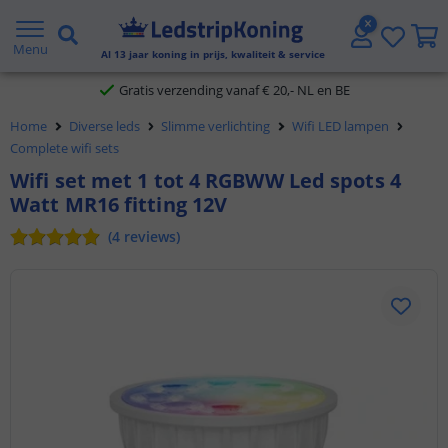
5 jaar garantie
Menu
Al
13
jaar koning in prijs, kwaliteit & service
Gratis verzending vanaf € 20,- NL en BE
Home
Diverse leds
Slimme verlichting
Wifi LED lampen
Klantbeoordeling 9.1
Complete wifi sets
Wifi set met 1 tot 4 RGBWW Led spots 4
Voor 23:45 uur besteld,
morgen in huis
Watt MR16 fitting 12V
(
4
reviews
)