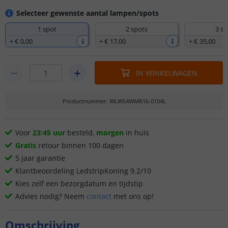
Selecteer gewenste aantal lampen/spots
1 spot
2 spots
3 sp
+
€ 0
,
00
+
€ 17
,
00
+
€ 35
,
00
IN WINKELWAGEN
Productnummer
:
WLWS4WMR16-0104L
Voor
23:45 uur
besteld,
morgen
in huis
Gratis
retour binnen 100 dagen
5 jaar garantie
Klantbeoordeling LedstripKoning 9.2/10
Kies zelf een bezorgdatum en tijdstip
Advies nodig? Neem
contact
met ons op!
Omschrijving