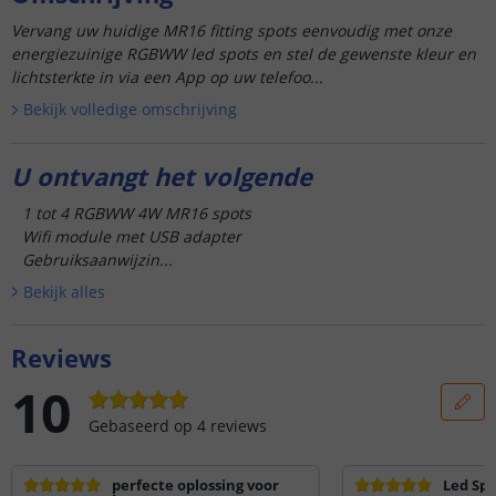
Vervang uw huidige MR16 fitting spots eenvoudig met onze
energiezuinige RGBWW led spots en stel de gewenste kleur en
lichtsterkte in via een App op uw telefoo...
Bekijk volledige omschrijving
U ontvangt het volgende
1 tot 4 RGBWW 4W MR16 spots
Wifi module met USB adapter
Gebruiksaanwijzin...
Bekijk alle
s
Reviews
10
Gebaseerd op
4
reviews
perfecte oplossing voor
Led Sp