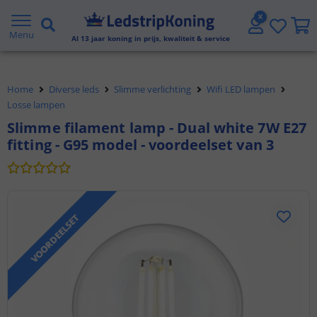
5 jaar garantie
Menu
Gratis verzending vanaf € 20,- NL en BE
Al
13
jaar koning in prijs, kwaliteit & service
Klantbeoordeling 9.1
Home
Diverse leds
Slimme verlichting
Wifi LED lampen
Voor 23:45 uur besteld,
morgen in huis
Losse lampen
Slimme filament lamp - Dual white 7W E27
fitting - G95 model - voordeelset van 3
VOORDEELSET