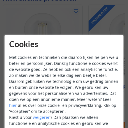
VOORDEELSET
Cookies
Met cookies en technieken die daarop lijken helpen we u
beter en persoonlijker. Dankzij functionele cookies werkt
de website goed. Ze hebben ook een analytische functie.
Zo maken we de website elke dag een beetje beter.
Daarom gebruiken we technologie om uw gedrag binnen
Wifi lamp - E27 fitting
Wifi lamp -
en buiten onze website te volgen. We gebruiken uw
7 watt - Dual white
7 watt - 
gegevens voor het personaliseren van advertenties. Dat
doen we op een anonieme manier.
Meer weten?
Lees
hier
alles over onze cookie- en privacyverklaring. Klik op
20
,
95
'Accepteer' om te accepteren.
OP VOORRAAD
OP VOORRAAD
Kiest u voor
weigeren
?
Dan plaatsen we alleen
functionele en analytische cookies en gebruiken we