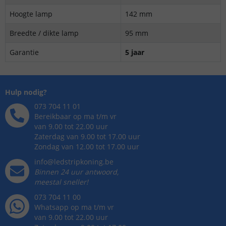
Hoogte lamp
142 mm
Breedte / dikte lamp
95 mm
Garantie
5 jaar
Hulp nodig?
073 704 11 01
Bereikbaar op ma t/m vr
van 9.00 tot 22.00 uur
Zaterdag van 9.00 tot 17.00 uur
Zondag van 12.00 tot 17.00 uur
info@ledstripkoning.be
Binnen 24 uur antwoord,
meestal sneller!
073 704 11 00
Whatsapp op ma t/m vr
van 9.00 tot 22.00 uur