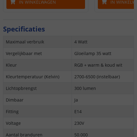
IN WINKELWAGEN
IN WINKELW
Specificaties
Maximaal verbruik
4 Watt
Vergelijkbaar met
Gloeilamp 35 watt
Kleur
RGB + warm & koud wit
Kleurtemperatuur (Kelvin)
2700-6500 (instelbaar)
Lichtopbrengst
300 lumen
Dimbaar
Ja
Fitting
E14
Voltage
230V
Aantal branduren
50.000