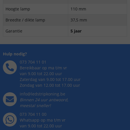
Hoogte lamp
110 mm
Breedte / dikte lamp
37,5 mm
Garantie
5 jaar
Hulp nodig?
073 704 11 01
Bereikbaar op ma t/m vr
van 9.00 tot 22.00 uur
Zaterdag van 9.00 tot 17.00 uur
Zondag van 12.00 tot 17.00 uur
info@ledstripkoning.be
Binnen 24 uur antwoord,
meestal sneller!
073 704 11 00
Whatsapp op ma t/m vr
van 9.00 tot 22.00 uur