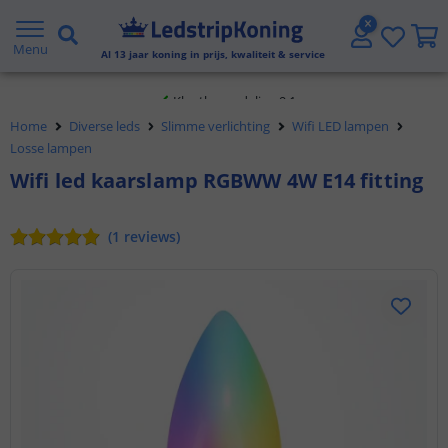
Gratis verzending vanaf € 20,- NL en BE
Menu
Al
13
jaar koning in prijs, kwaliteit & service
Klantbeoordeling 9.1
Home
Diverse leds
Slimme verlichting
Wifi LED lampen
Voor 23:45 uur besteld,
morgen in huis
Losse lampen
Wifi led kaarslamp RGBWW 4W E14 fitting
(
1
reviews
)