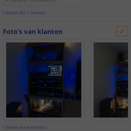
H.T. van Iperen
|
26 november 2021
Bekijk alle
1
reviews
Foto's van klanten
Bekijk alle
klantfoto’s