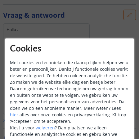
Vraag & antwoord
Hallo .
Vraagje is deze lamp ook te connecte met
klik aan klik uit .
Cookies
Zo niet hebben jullie wel lampen die dit wel
kunnen .
Met cookies en technieken die daarop lijken helpen we u
beter en persoonlijker. Dankzij functionele cookies werkt
Groeten john Leenhouts
Door
John
op
zaterdag 22 januari 2022
de website goed. Ze hebben ook een analytische functie.
We hebben een soortgelijke lamp die
Zo maken we de website elke dag een beetje beter.
op Zigbee werkt, die is compatibel met
Daarom gebruiken we technologie om uw gedrag binnen
de ICS-2000 van Klik aan Klik uit. Dat is
en buiten onze website te volgen. We gebruiken uw
deze lamp:
gegevens voor het personaliseren van advertenties. Dat
Bekijk
hele
antwoord
https://www.wifilampkoning.be/...
doen we op een anonieme manier.
Meer weten?
Lees
Door
Carola
op
zaterdag 22 januari 2022
hier
alles over onze cookie- en privacyverklaring. Klik op
Bekijk alle
Vraag & antwoord
'Accepteer' om te accepteren.
Disclaimer: mogelijk werken niet alle
Kiest u voor
weigeren
?
Dan plaatsen we alleen
uitgebreide functies die de Hue-app
biedt met dit product. Basisfuncties
functionele en analytische cookies en gebruiken we
Aanvullende producten