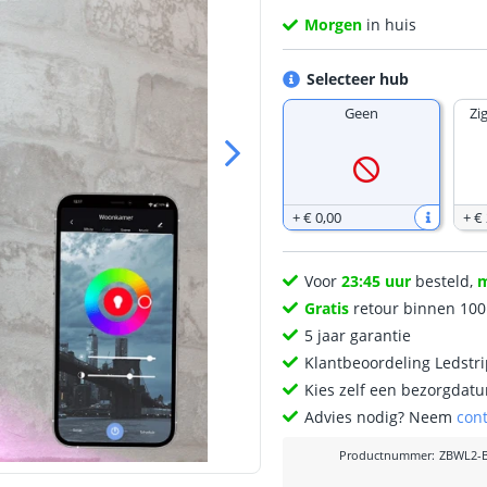
Morgen
in huis
Selecteer hub
Geen
Zi
+
€ 0
,
00
+
€
Voor
23:45 uur
besteld,
Gratis
retour binnen 10
5 jaar garantie
Klantbeoordeling Ledstr
Kies zelf een bezorgdatu
Advies nodig? Neem
con
Productnummer
:
ZBWL2-