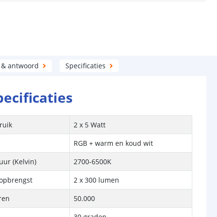
 & antwoord
Specificaties
pecificaties
ruik
2 x 5 Watt
RGB + warm en koud wit
ur (Kelvin)
2700-6500K
topbrengst
2 x 300 lumen
ren
50.000
30 graden