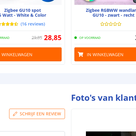
Zigbee GU10 spot
Zigbee RGBWW wandla
5 Watt - White & Color
GU10 - zwart - recht
(
16
reviews
)
28
,
85
29
,
85
RRAAD
OP VOORRAAD
N WINKELWAGEN
IN WINKELWAGEN
Foto's van klan
SCHRIJF EEN REVIEW