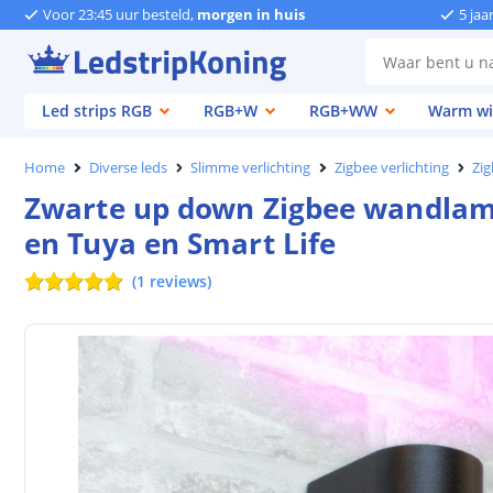
Voor 23:45 uur besteld,
morgen in huis
5 jaa
Led strips RGB
RGB+W
RGB+WW
Warm wi
Home
Diverse leds
Slimme verlichting
Zigbee verlichting
Zig
Zwarte up down Zigbee wandlamp 
en Tuya en Smart Life
(
1
reviews
)