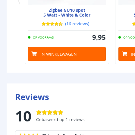
Zigbee GU10 spot
5 Watt - White & Color
(
16
reviews
)
9
,
95
OP VOORRAAD
OP VOO
IN WINKELWAGEN
I
Reviews
10
Gebaseerd op
1
reviews