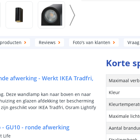
 producten
Reviews
Foto's van klanten
Vraag
Korte s
de afwerking - Werkt IKEA Tradfri,
Maximaal verb
Kleur
ng. Deze wandlamp kan naar boven en naar
huizing en glazen afdekking ter bescherming
Kleurtemperatu
jn geschikt voor IKEA Tradfri, Osram Lightify
Maximale lich
- GU10 - ronde afwerking
Aantal brandu
t Life
Stralingshoek