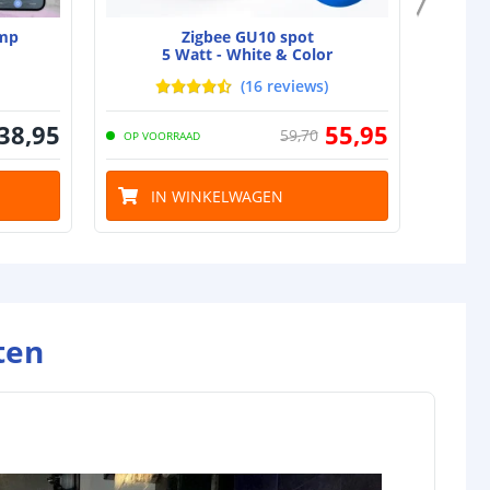
mp
Zigbee GU10 spot
Z
5 Watt - White & Color
(
16
reviews
)
38
,
95
55
,
95
59
,
70
OP VOORRAAD
OP VO
IN WINKELWAGEN
I
ten