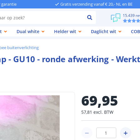
r garantie
Gratis verzending vanaf € 20,- NL en BE
15.439 re
t
Dual white
Helder wit
Daglicht wit
COB
bee buitenverlichting
- GU10 - ronde afwerking - Werkt 
69
,
95
57
,
81
excl.
BTW