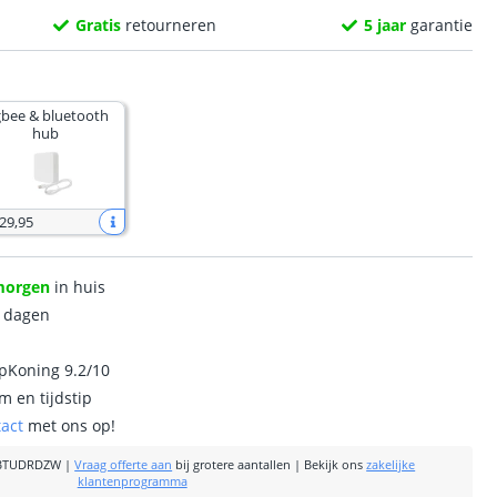
Gratis
retourneren
5 jaar
garantie
gbee & bluetooth
hub
 29
,
95
morgen
in huis
0 dagen
ipKoning 9.2/10
m en tijdstip
tact
met ons op!
BTUDRDZW
|
Vraag offerte aan
bij grotere aantallen
|
Bekijk ons
zakelijke
klantenprogramma