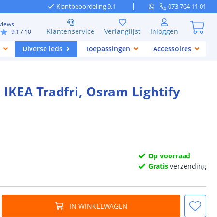
Klantbeoordeling 9.1
073 704 11 01
views
Klantenservice
Verlanglijst
Inloggen
9.1
/ 10
Diverse leds
Toepassingen
Accessoires
IKEA Tradfri, Osram Lightify
Op voorraad
Gratis
verzending
IN WINKELWAGEN