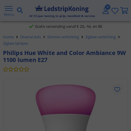
5 jaar garantie
Menu
Al
13
jaar koning in prijs, kwaliteit & service
Gratis verzending vanaf € 20,- NL en BE
Home
Diverse leds
Slimme verlichting
Zigbee verlichting
Klantbeoordeling 9.1
Zigbee lampen
Philips Hue White and Color Ambiance 9W
Voor 23:45 uur besteld,
morgen in huis
1100 lumen E27