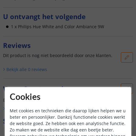
U ontvangt het volgende
1 x Philips Hue White and Color Ambiance 9W
Reviews
Dit product is nog niet beoordeeld door onze klanten.
Bekijk alle
0
reviews
Vraag & antwoord
Cookies
Er is nog geen vraag gesteld over dit product.
Bekijk alle
Vraag & antwoord
Met cookies en technieken die daarop lijken helpen we u
beter en persoonlijker. Dankzij functionele cookies werkt
Specificaties
de website goed. Ze hebben ook een analytische functie.
Zo maken we de website elke dag een beetje beter.
Maximaal verbruik
9 Watt