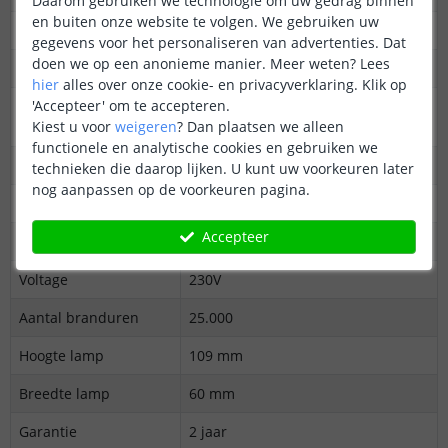
Daarom gebruiken we technologie om uw gedrag binnen
en buiten onze website te volgen. We gebruiken uw
Vergelijkbaar met
Gloeilamp 60 watt
gegevens voor het personaliseren van advertenties. Dat
doen we op een anonieme manier.
Meer weten?
Lees
Kleur
Wit en gekleurd licht
hier
alles over onze cookie- en privacyverklaring. Klik op
'Accepteer' om te accepteren.
Kleurtemperatuur
2000-6500 (instelbaar)
Kiest u voor
weigeren
?
Dan plaatsen we alleen
(Kelvin)
functionele en analytische cookies en gebruiken we
Lichtopbrengst
1100 Lumen
technieken die daarop lijken. U kunt uw voorkeuren later
nog aanpassen op de voorkeuren pagina.
Dimbaar
Ja
Accepteer
Fitting
E27
Voltage
230V
Aantal branduren
25.000
Hoogte lamp
109 mm
Breedte lamp
60 mm
Garantie
2 jaar