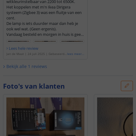
witkleurinstelbaar van 2200 tot 6500K.
Het koppelen met m'n Ikea Dirigera
systeem (Zigbee 3) was een fluitje van een
cent.
De lamp is iets duurder maar dan heb je
ook wel wat. (Geen ergenis).
Vandaag besteld en morgen in huis is geen
loze belofte. Wat mij betreft is Ledkoning
een prima adres.
Lees hele review
Jan de Maat
|
24 juli 2025
|
Gebaseerd
lees meer
...
op de
'
Slimme filament Zigbee LED lamp -
Dual white 7W E27 fitting - G95 model
'
Bekijk alle
1
reviews
Foto's van klanten