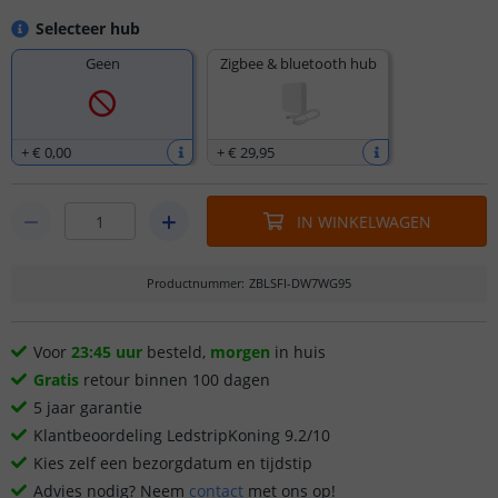
Selecteer hub
Geen
Zigbee & bluetooth hub
+
€ 0
,
00
+
€ 29
,
95
IN WINKELWAGEN
Productnummer
:
ZBLSFI-DW7WG95
Voor
23:45 uur
besteld,
morgen
in huis
Gratis
retour binnen 100 dagen
5 jaar garantie
Klantbeoordeling LedstripKoning 9.2/10
Kies zelf een bezorgdatum en tijdstip
Advies nodig? Neem
contact
met ons op!