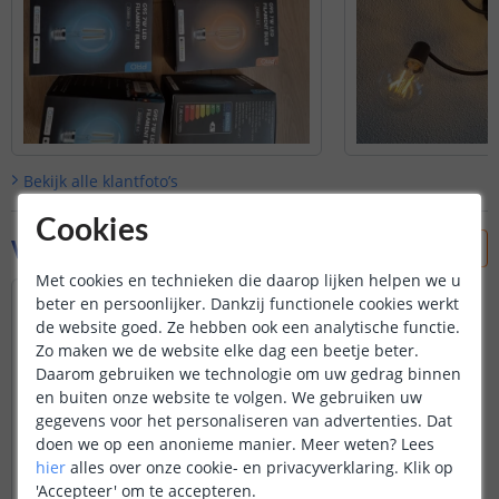
Bekijk alle
klantfoto’s
Cookies
Vraag & antwoord
Met cookies en technieken die daarop lijken helpen we u
Hallo, werkt deze lamp ook met Philips
beter en persoonlijker. Dankzij functionele cookies werkt
Hue?
de website goed. Ze hebben ook een analytische functie.
Alvast bedankt
Zo maken we de website elke dag een beetje beter.
Door
Tjeerd
op
donderdag 21 november 2024
Daarom gebruiken we technologie om uw gedrag binnen
en buiten onze website te volgen. We gebruiken uw
De lampen zijn compatibel met het
gegevens voor het personaliseren van advertenties. Dat
Home systeem.
doen we op een anonieme manier.
Meer weten?
Lees
Disclaimer: mogelijk werken niet alle
uitgebreide functies die de Hue-app
hier
alles over onze cookie- en privacyverklaring. Klik op
Bekijk
hele
antwoord
biedt met dit product. Basisfuncties
'Accepteer' om te accepteren.
Door
Edwin
op
donderdag 21 november 2024