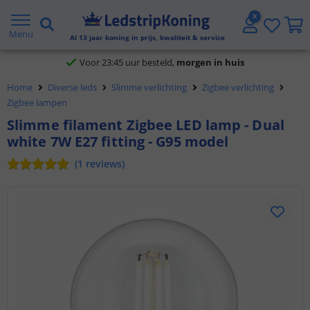
Klantbeoordeling 9.1
Menu
Al
13
jaar koning in prijs, kwaliteit & service
Voor 23:45 uur besteld,
morgen in huis
5 jaar garantie
Home
Diverse leds
Slimme verlichting
Zigbee verlichting
Zigbee lampen
Gratis verzending vanaf € 20,- NL en BE
Slimme filament Zigbee LED lamp - Dual
white 7W E27 fitting - G95 model
Klantbeoordeling 9.1
(
1
reviews
)
Voor 23:45 uur besteld,
morgen in huis