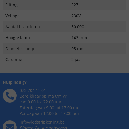
Fitting
E27
Voltage
230V
Aantal branduren
50.000
Hoogte lamp
142 mm
Diameter lamp
95 mm
Garantie
2 jaar
Hulp nodig?
073 704 11 01
Bereikbaar op ma t/m vr
van 9.00 tot 22.00 uur
Zaterdag van 9.00 tot 17.00 uur
Zondag van 12.00 tot 17.00 uur
info@ledstripkoning.be
Binnen 24 uur antwoord,