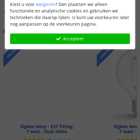
zoals aan- en uitzetten, dimmen,
Kiest u voor
weigeren
?
Dan plaatsen we alleen
kleurbediening etc werken wel.
functionele en analytische cookies en gebruiken we
Bekijk alle
Vraag & antwoord
technieken die daarop lijken. U kunt uw voorkeuren later
nog aanpassen op de voorkeuren pagina.
Aanvullende producten
Accepteer
VOORDEELSET
VOORDEELSET
Zigbee lamp - E27 fitting
Zigbee lamp 
7 watt - Dual white
7 watt - 