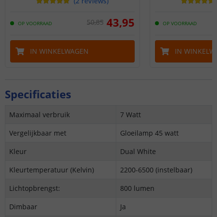
(
2
reviews
)
43
,
95
50
,
85
OP VOORRAAD
OP VOORRAAD
IN WINKELWAGEN
IN WINKELW
Specificaties
Maximaal verbruik
7 Watt
Vergelijkbaar met
Gloeilamp 45 watt
Kleur
Dual White
Kleurtemperatuur (Kelvin)
2200-6500 (instelbaar)
Lichtopbrengst:
800 lumen
Dimbaar
Ja