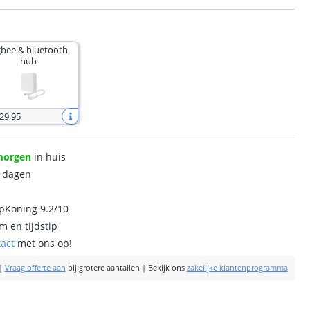
gbee & bluetooth
hub
 29
,
95
morgen
in huis
0 dagen
ipKoning 9.2/10
m en tijdstip
tact
met ons op!
|
Vraag offerte aan
bij grotere aantallen
|
Bekijk ons
zakelijke klantenprogramma