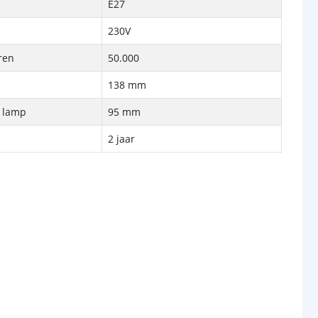
E27
230V
ren
50.000
138 mm
e lamp
95 mm
2 jaar