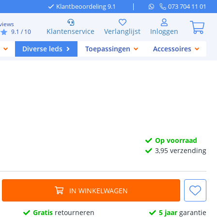
Klantbeoordeling 9.1
073 704 11 01
views
Klantenservice
Verlanglijst
Inloggen
9.1
/ 10
Diverse leds
Toepassingen
Accessoires
Op voorraad
3,
95
verzending
IN WINKELWAGEN
Gratis
retourneren
5 jaar
garantie