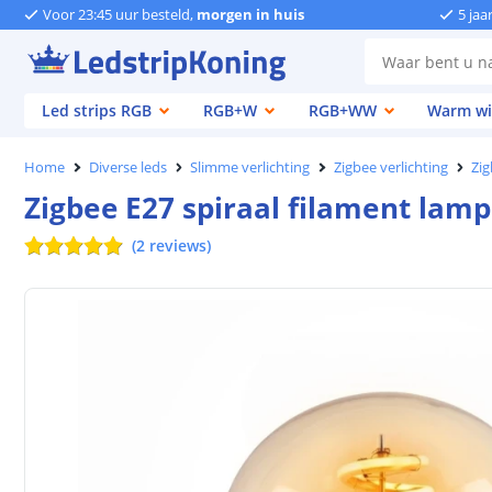
Voor 23:45 uur besteld,
morgen in huis
5 jaa
Led strips RGB
RGB+W
RGB+WW
Warm wi
Home
Diverse leds
Slimme verlichting
Zigbee verlichting
Zi
Zigbee E27 spiraal filament lam
(
2
reviews
)