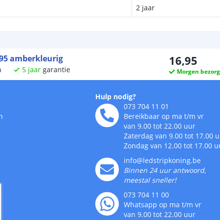
2 jaar
G95 amberkleurig
16
,
95
n
5
jaar
garantie
Morgen bezor
Hulp nodig?
073 704 11 01
n
Bereikbaar op ma t/m vr
van 9.00 tot 22.00 uur
Zaterdag van 9.00 tot 17.00 
Zondag van 12.00 tot 17.00 u
info@ledstripkoning.be
Binnen 24 uur antwoord,
meestal sneller!
073 704 11 00
Whatsapp op ma t/m vr
van 9.00 tot 22.00 uur