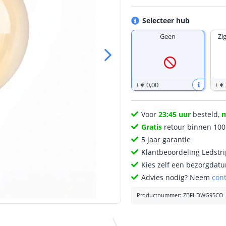
Selecteer hub
Geen
Zi
+
€ 0
,
00
+
€
Voor
23:45 uur
besteld,
Gratis
retour binnen 10
5 jaar garantie
Klantbeoordeling Ledstr
Kies zelf een bezorgdatu
Advies nodig? Neem
con
Productnummer
:
ZBFI-DWG95CO