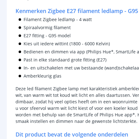
Kenmerken Zigbee E27 filament ledlamp - G9
Filament Zigbee ledlamp - 4 watt
Spiraalvormig filament
E27 fitting - G95 model
Kies uit iedere wittint (1800 - 6000 Kelvin)
Bedienen en dimmen via app (Philips Hue*, SmartLife 
Past in elke standaard grote fitting (E27)
In- en uitschakelen met uw bestaande (wand)schakelaa
Amberkleurig glas
Deze led filament Zigbee lamp met karakteristiek amberkleuri
wit, van warm wit tot koud wit licht en alles daartussen. V
dimbaar, zodat hij veel opties heeft om in een woonruimte 
u voor sfeervol warm wit licht kiest of voor een koeler kou
worden met behulp van de SmartLife of Philips Hue app*. 
smaak instellen en dimmen naar de gewenste lichtsterkte.
Dit product bevat de volgende onderdelen