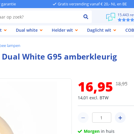
r garantie
Gratis verzending vanaf € 20,- NL en BE
15.443 re
t
Dual white
Helder wit
Daglicht wit
COB
gbee lampen
p Dual White G95 amberkleurig
16
,
95
18
,
95
14
,
01
excl.
BTW
Morgen
in huis