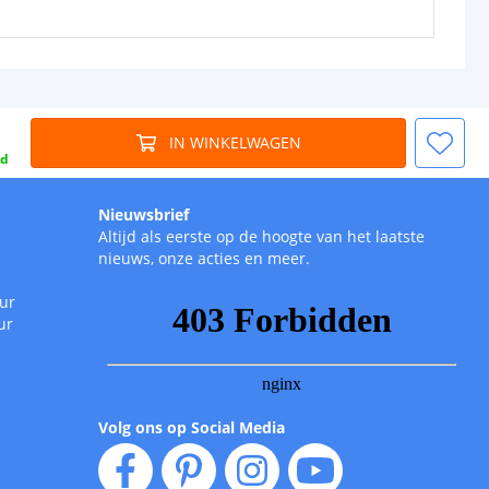
IN WINKELWAGEN
gd
Nieuwsbrief
Altijd als eerste op de hoogte van het laatste
nieuws, onze acties en meer.
uur
ur
Volg ons op Social Media