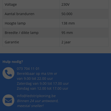
Voltage
230V
Aantal branduren
50.000
Hoogte lamp
138 mm
Breedte / dikte lamp
95 mm
Garantie
2 jaar
Hulp nodig?
073 704 11 01
Bereikbaar op ma t/m vr
van 9.00 tot 22.00 uur
Zaterdag van 9.00 tot 17.00 uur
Zondag van 12.00 tot 17.00 uur
info@ledstripkoning.be
Binnen 24 uur antwoord,
meestal sneller!