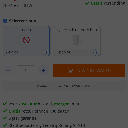
Gratis
verzending
70
,
21
excl.
BTW
Selecteer hub
Geen
Zigbee & bluetooth hub
+
€ 0
,
00
+
€ 29
,
95
IN WINKELWAGEN
Productnummer
:
ZBFI-DWG95COST6
Voor
23:45 uur
besteld,
morgen
in huis
Gratis
retour binnen 100 dagen
5 jaar garantie
Klantbeoordeling LedstripKoning 9.2/10