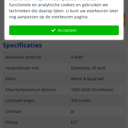
14
,
95
16
,
95
OP VOORRAAD
OP VOORRAAD
functionele en analytische cookies en gebruiken we
technieken die daarop lijken. U kunt uw voorkeuren later
nog aanpassen op de voorkeuren pagina.
IN WINKELWAGEN
IN WINKELW
Accepteer
Specificaties
Maximaal verbruik
4 Watt
Vergelijkbaar met
Gloeilamp 30 watt
Kleur
Warm & koud wit
Kleurtemperatuur (Kelvin)
1800-6000 (instelbaar)
Lichtopbrengst
330 lumen
Dimbaar
Ja
Fitting
E27