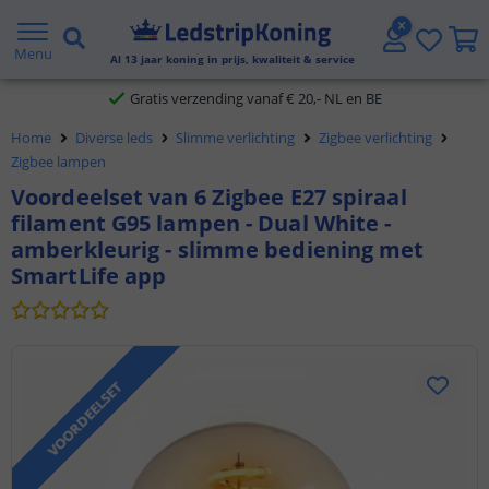
5 jaar garantie
Menu
Al
13
jaar koning in prijs, kwaliteit & service
Gratis verzending vanaf € 20,- NL en BE
Home
Diverse leds
Slimme verlichting
Zigbee verlichting
Klantbeoordeling 9.1
Zigbee lampen
Voordeelset van 6 Zigbee E27 spiraal
Voor 23:45 uur besteld,
morgen in huis
filament G95 lampen - Dual White -
amberkleurig - slimme bediening met
SmartLife app
VOORDEELSET