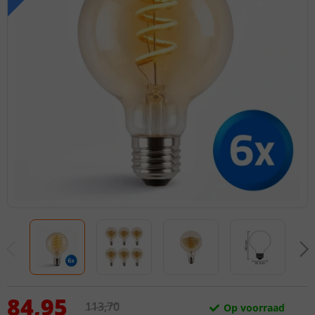
84
,
95
113
,
70
Op voorraad