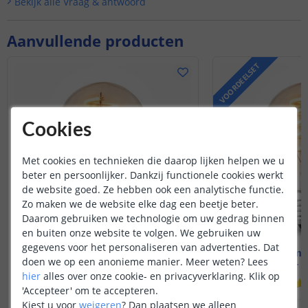
Bekijk alle
Vraag & antwoord
Aanvullende producten
VOORDEELSET
Cookies
Met cookies en technieken die daarop lijken helpen we u
beter en persoonlijker. Dankzij functionele cookies werkt
de website goed. Ze hebben ook een analytische functie.
Zo maken we de website elke dag een beetje beter.
Daarom gebruiken we technologie om uw gedrag binnen
en buiten onze website te volgen. We gebruiken uw
gegevens voor het personaliseren van advertenties. Dat
Zigbee lamp - E27 fitting
Zigbee lamp 
doen we op een anonieme manier.
Meer weten?
Lees
4 watt - Dual white
4 watt - 
hier
alles over onze cookie- en privacyverklaring. Klik op
'Accepteer' om te accepteren.
Kiest u voor
weigeren
?
Dan plaatsen we alleen