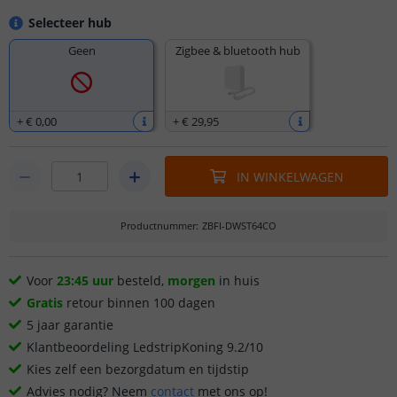
Selecteer hub
Geen
Zigbee & bluetooth hub
+
€ 0
,
00
+
€ 29
,
95
IN WINKELWAGEN
Productnummer
:
ZBFI-DWST64CO
Voor
23:45 uur
besteld,
morgen
in huis
Gratis
retour binnen 100 dagen
5 jaar garantie
Klantbeoordeling LedstripKoning 9.2/10
Kies zelf een bezorgdatum en tijdstip
Advies nodig? Neem
contact
met ons op!