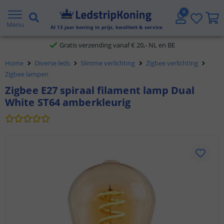
5 jaar garantie
Menu
Al
13
jaar koning in prijs, kwaliteit & service
Gratis verzending vanaf € 20,- NL en BE
Home
Diverse leds
Slimme verlichting
Zigbee verlichting
Klantbeoordeling 9.1
Zigbee lampen
Zigbee E27 spiraal filament lamp Dual
Voor 23:45 uur besteld,
morgen in huis
White ST64 amberkleurig