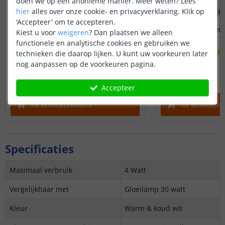
doen we op een anonieme manier.
Meer weten?
Lees
hier
alles over onze cookie- en privacyverklaring. Klik op
'Accepteer' om te accepteren.
Zigbee lamp - E27 fitting
Zigbee lamp 
Kiest u voor
weigeren
?
Dan plaatsen we alleen
4 watt - Dual white
4 watt - 
functionele en analytische cookies en gebruiken we
technieken die daarop lijken. U kunt uw voorkeuren later
nog aanpassen op de voorkeuren pagina.
14
,
95
16
,
95
OP VOORRAAD
OP VOORRAAD
Accepteer
IN WINKELWAGEN
IN WINKELW
Specificaties
Maximaal verbruik
4 Watt
Vergelijkbaar met
Gloeilamp 30 watt
Kleur
Warm & koud wit