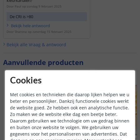
kleurkanalen?
Door
Paul
op
zondag 9 februari 2025
De CRI is >80
Bekijk
hele
antwoord
Door
Sharona
op
zaterdag 15 februari 2025
Bekijk alle
Vraag & antwoord
Aanvullende producten
Cookies
Met cookies en technieken die daarop lijken helpen we u
beter en persoonlijker. Dankzij functionele cookies werkt
de website goed. Ze hebben ook een analytische functie.
Zo maken we de website elke dag een beetje beter.
Daarom gebruiken we technologie om uw gedrag binnen
en buiten onze website te volgen. We gebruiken uw
gegevens voor het personaliseren van advertenties. Dat