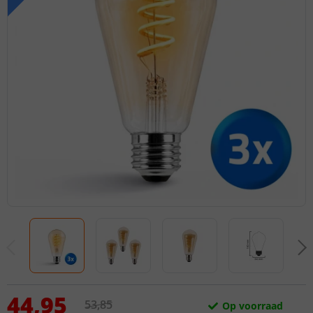
44
,
95
53
,
85
Op voorraad