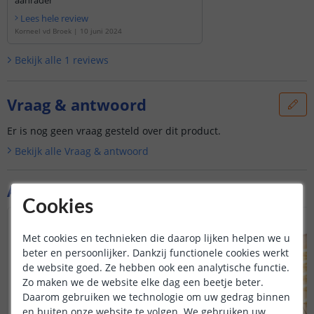
Lees hele review
Korneel vd Broek
|
10 juni 2024
Bekijk alle
1
reviews
Vraag & antwoord
Er is nog geen vraag gesteld over dit product.
Bekijk alle
Vraag & antwoord
Aanvullende producten
Cookies
VOORDEELSET
Met cookies en technieken die daarop lijken helpen we u
beter en persoonlijker. Dankzij functionele cookies werkt
de website goed. Ze hebben ook een analytische functie.
Zo maken we de website elke dag een beetje beter.
Daarom gebruiken we technologie om uw gedrag binnen
en buiten onze website te volgen. We gebruiken uw