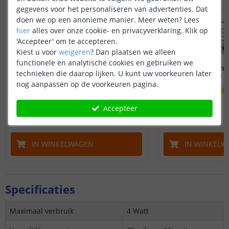
gegevens voor het personaliseren van advertenties. Dat
doen we op een anonieme manier.
Meer weten?
Lees
hier
alles over onze cookie- en privacyverklaring. Klik op
'Accepteer' om te accepteren.
Kiest u voor
weigeren
?
Dan plaatsen we alleen
functionele en analytische cookies en gebruiken we
Zigbee lamp - E27 fitting
Zigbee lamp 
technieken die daarop lijken. U kunt uw voorkeuren later
4 watt - Dual white
4 watt - 
nog aanpassen op de voorkeuren pagina.
Accepteer
14
,
95
16
,
95
OP VOORRAAD
OP VOORRAAD
IN WINKELWAGEN
IN WINKELW
Specificaties
Maximaal verbruik
4 Watt