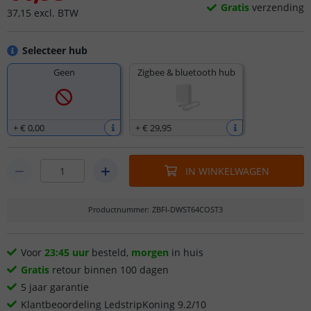
Gratis
verzending
37
,
15
excl.
BTW
Selecteer hub
Geen
Zigbee & bluetooth hub
+
€ 0
,
00
+
€ 29
,
95
IN WINKELWAGEN
Productnummer
:
ZBFI-DWST64COST3
Voor
23:45 uur
besteld,
morgen
in huis
Gratis
retour binnen 100 dagen
5 jaar garantie
Klantbeoordeling LedstripKoning 9.2/10