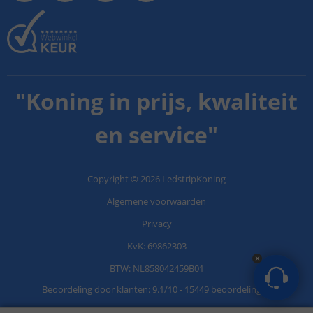
"
Koning in prijs, kwaliteit
en service
"
Copyright
©
2026
LedstripKoning
Algemene voorwaarden
Privacy
KvK: 69862303
BTW: NL858042459B01
Beoordeling door klanten:
9.1
/
10
-
15449 beoordelingen