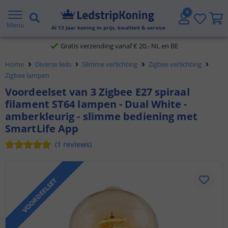
5 jaar garantie
Menu
Al
13
jaar koning in prijs, kwaliteit & service
Gratis verzending vanaf € 20,- NL en BE
Klantbeoordeling 9.1
Home
Diverse leds
Slimme verlichting
Zigbee verlichting
Zigbee lampen
Voor 23:45 uur besteld,
morgen in huis
Voordeelset van 3 Zigbee E27 spiraal
filament ST64 lampen - Dual White -
amberkleurig - slimme bediening met
SmartLife App
(
1
reviews
)
VOORDEELSET