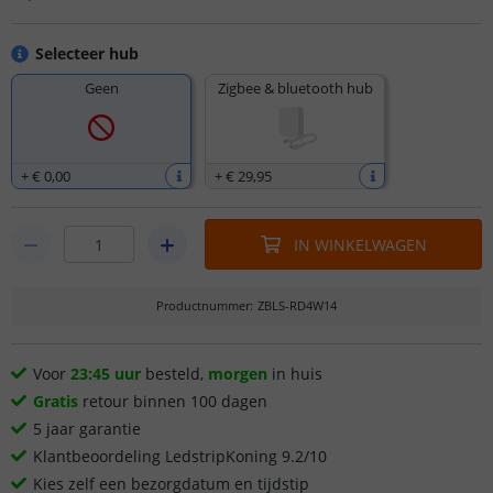
Selecteer hub
Geen
Zigbee & bluetooth hub
+
€ 0
,
00
+
€ 29
,
95
IN WINKELWAGEN
Productnummer
:
ZBLS-RD4W14
Voor
23:45 uur
besteld,
morgen
in huis
Gratis
retour binnen 100 dagen
5 jaar garantie
Klantbeoordeling LedstripKoning 9.2/10
Kies zelf een bezorgdatum en tijdstip