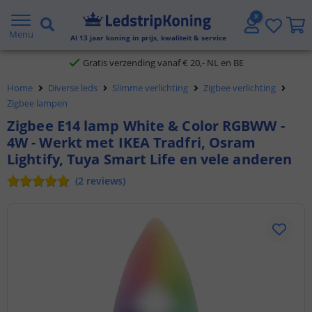
5 jaar garantie
Menu
Al
13
jaar koning in prijs, kwaliteit & service
Gratis verzending vanaf € 20,- NL en BE
Home
Diverse leds
Slimme verlichting
Zigbee verlichting
Klantbeoordeling 9.1
Zigbee lampen
Zigbee E14 lamp White & Color RGBWW -
Voor 23:45 uur besteld,
morgen in huis
4W - Werkt met IKEA Tradfri, Osram
Lightify, Tuya Smart Life en vele anderen
(
2
reviews
)