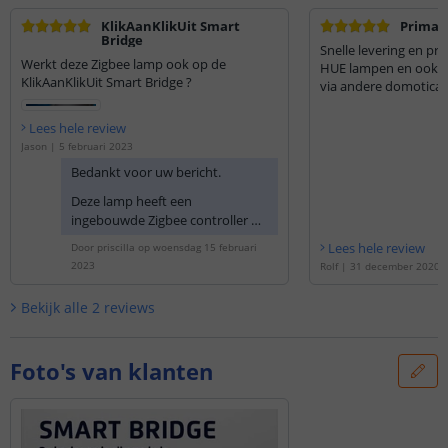
KlikAanKlikUit Smart
Prima a
Bridge
Snelle levering en pri
Werkt deze Zigbee lamp ook op de
HUE lampen en ook n
KlikAanKlikUit Smart Bridge ?
via andere domotica 
Lees hele review
Jason
|
5 februari 2023
Bedankt voor uw bericht.
Deze lamp heeft een
ingebouwde Zigbee controller en
deze is alleen te koppelen aan de
Lees hele review
Door
priscilla
op
woensdag 15 februari
Philips Hue Bridge of de Internet
2023
Rolf
|
31 december 2020
Control Station
ICS-2000
van
KlikAanKlikUit
Bekijk alle
2
reviews
Foto's van klanten