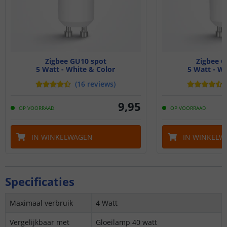
Zigbee GU10 spot
Zigbee G
5 Watt - White & Color
5 Watt - Wh
(
16
reviews
)
9
,
95
OP VOORRAAD
OP VOORRAAD
IN WINKELWAGEN
IN WINKELW
Specificaties
Maximaal verbruik
4 Watt
Vergelijkbaar met
Gloeilamp 40 watt