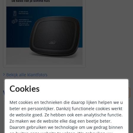
Bekijk alle
klantfoto’s
Cookies
Vraag & antwoord
Met cookies en technieken die daarop lijken helpen we u
Hoe koppel ik deze lamp aan Phillips Hue?
beter en persoonlijker. Dankzij functionele cookies werkt
de website goed. Ze hebben ook een analytische functie.
Zigbee LED lamp White & Color RGBWW
Zo maken we de website elke dag een beetje beter.
4W E14 fitting - Hue alternatief LED lamp
Daarom gebruiken we technologie om uw gedrag binnen
50 star(s)(1 review)