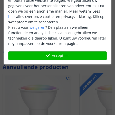
en buiten onze website te volgen. We gebruiken uw
29,95
gegevens voor het personaliseren van advertenties. Dat
24,75 excl. BTW
doen we op een anonieme manier.
Meer weten?
Lees
Door
Ch.
op
vrijdag 16 april 2021
hier
alles over onze cookie- en privacyverklaring. Klik op
Om de lamp te koppelen heeft u ook
'Accepteer' om te accepteren.
een Hue Bridge nodig. Vervolgens kunt
Kiest u voor
weigeren
?
Dan plaatsen we alleen
u de lamp 5x op en van de stroom
functionele en analytische cookies en gebruiken we
halen waarna de lamp als 'nieuw' wordt
Bekijk
hele
antwoord
technieken die daarop lijken. U kunt uw voorkeuren later
herkend in de app.
Door
Lizzy
op
vrijdag 16 april 2021
nog aanpassen op de voorkeuren pagina.
Disclaimer: mogelijk werken niet alle
Bekijk alle
Vraag & antwoord
uitgebreide functies die de Hue-app
Accepteer
biedt met dit product. Basisfuncties
zoals aan- en uitzetten, dimmen,
Aanvullende producten
kleurbediening etc werken wel.
VOORDEELSET