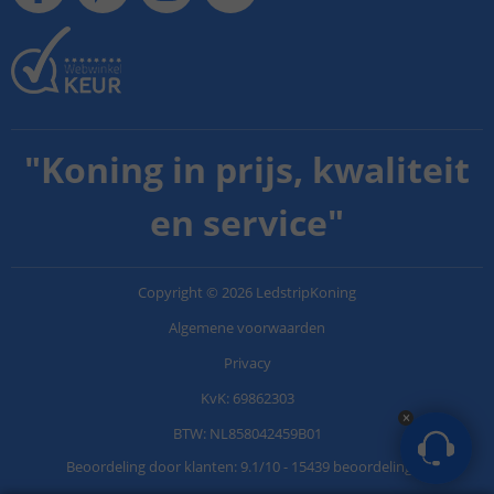
"
Koning in prijs, kwaliteit
en service
"
Copyright
©
2026
LedstripKoning
Algemene voorwaarden
Privacy
KvK: 69862303
BTW: NL858042459B01
Beoordeling door klanten:
9.1
/
10
-
15439 beoordelingen