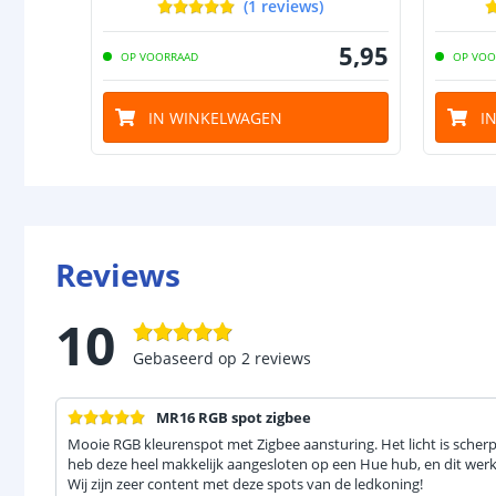
(
1
reviews
)
5
,
95
OP VOORRAAD
OP VOO
IN WINKELWAGEN
I
Reviews
10
Gebaseerd op
2
reviews
MR16 RGB spot zigbee
Mooie RGB kleurenspot met Zigbee aansturing. Het licht is scherp 
heb deze heel makkelijk aangesloten op een Hue hub, en dit werkt
Wij zijn zeer content met deze spots van de ledkoning!