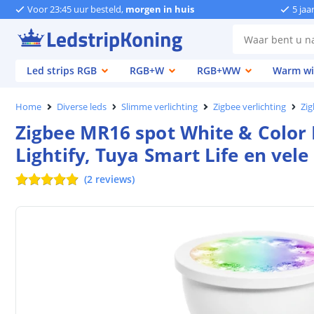
Voor 23:45 uur besteld,
morgen in huis
5 jaa
Led strips RGB
RGB+W
RGB+WW
Warm wi
Home
Diverse leds
Slimme verlichting
Zigbee verlichting
Zig
Zigbee MR16 spot White & Color 
Lightify, Tuya Smart Life en vel
(
2
reviews
)