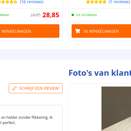
(
16
reviews
)
(
1
reviews
)
28
,
85
29
,
85
RRAAD
OP VOORRAAD
N WINKELWAGEN
IN WINKELWAGEN
Foto's van klan
SCHRIJF EEN REVIEW
en helder zonder flikkering. Ik
 perfect.