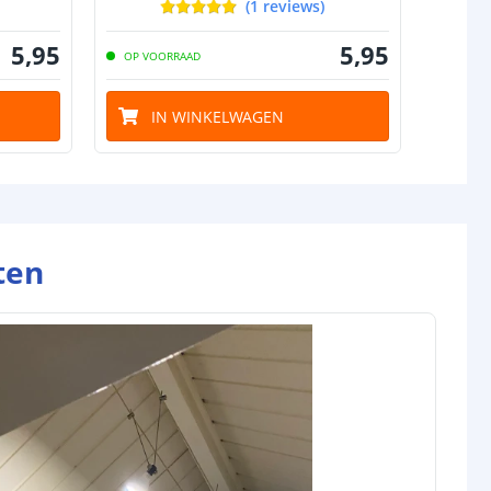
(
1
reviews
)
5
,
95
5
,
95
OP VOORRAAD
OP VO
IN WINKELWAGEN
I
ten