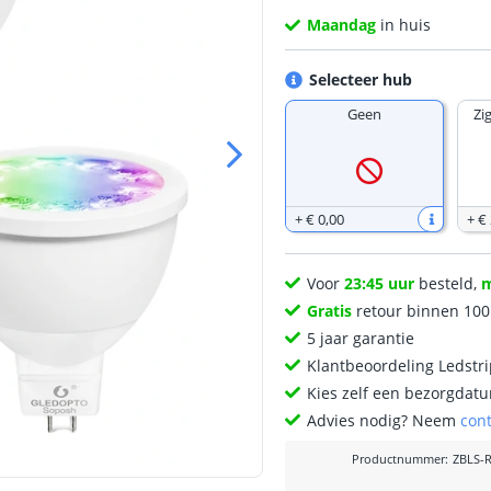
Maandag
in huis
Selecteer hub
Geen
Zi
+
€ 0
,
00
+
€
Voor
23:45 uur
besteld,
Gratis
retour binnen 10
5 jaar garantie
Klantbeoordeling Ledstr
Kies zelf een bezorgdatu
Advies nodig? Neem
con
Productnummer
:
ZBLS-