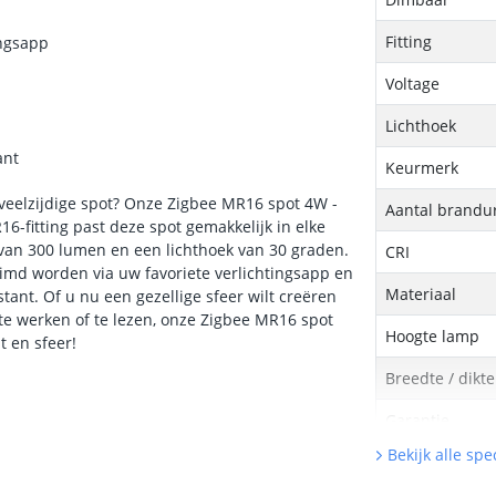
Fitting
ingsapp
Voltage
Lichthoek
ant
Keurmerk
veelzijdige spot? Onze Zigbee MR16 spot 4W -
Aantal brandu
-fitting past deze spot gemakkelijk in elke
van 300 lumen en een lichthoek van 30 graden.
CRI
imd worden via uw favoriete verlichtingsapp en
Materiaal
ant. Of u nu een gezellige sfeer wilt creëren
te werken of te lezen, onze Zigbee MR16 spot
Hoogte lamp
t en sfeer!
Breedte / dikt
Garantie
Bekijk alle spec