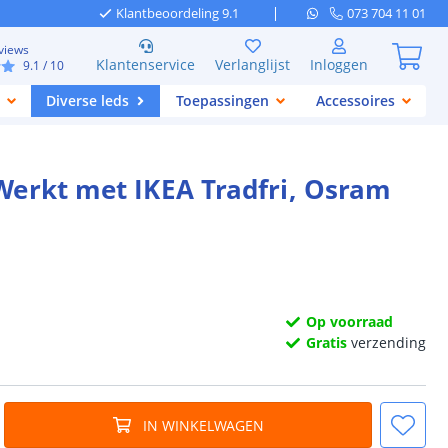
Klantbeoordeling 9.1
073 704 11 01
views
Klantenservice
Verlanglijst
Inloggen
9.1
/ 10
Diverse leds
Toepassingen
Accessoires
Werkt met IKEA Tradfri, Osram
Op voorraad
Gratis
verzending
IN WINKELWAGEN