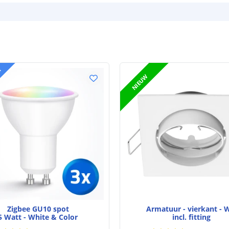
T
NIEUW
Zigbee GU10 spot
Armatuur - vierkant - W
5 Watt - White & Color
incl. fitting