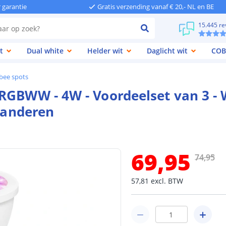
r garantie
Gratis verzending vanaf € 20,- NL en BE
15.445 re
t
Dual white
Helder wit
Daglicht wit
COB
bee spots
RGBWW - 4W - Voordeelset van 3 - 
e anderen
69
,
95
74
,
95
57
,
81
excl.
BTW