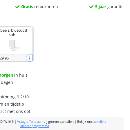
Gratis
retourneren
5 jaar
garantie
gbee & bluetooth
hub
 29
,
95
morgen
in huis
0 dagen
ipKoning 9.2/10
m en tijdstip
tact
met ons op!
RD4W16-3
|
Vraag offerte aan
bij grotere aantallen
|
Bekijk ons
zakelijke
klantenprogramma