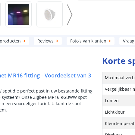
 producten
Reviews
Foto's van klanten
Vraag
Korte s
t MR16 fitting - Voordeelset van 3
Maximaal verb
Vergelijkbaar 
pot die perfect past in uw bestaande fitting
ife systeem? Onze Zigbee MR16 RGBWW spot
Lumen
en een voordeliger tarief. U kunt de spot
eem.
Lichtkleur
Kleurtemperatu
Dimbaar