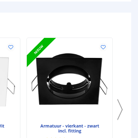
VOORDEELS
NIEUW
it
Armatuur - vierkant - zwart
incl. fitting