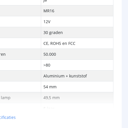
MR16
12V
30 graden
CE, ROHS en FCC
ren
50.000
>80
Aluminium + kunststof
54 mm
e lamp
49,5 mm
5 jaar
ificaties