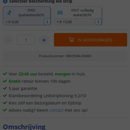
Selecteer bescherming led strip
IP65:
IP67: volledig
spatwaterdicht
waterdicht
+
€ 0
,
00
+
€ 15
,
00
IN WINKELWAGEN
Productnummer
:
30KCB384-05M65
Voor
23:45 uur
besteld,
morgen
in huis
Gratis
retour binnen 100 dagen
5 jaar garantie
Klantbeoordeling LedstripKoning 9.2/10
Kies zelf een bezorgdatum en tijdstip
Advies nodig? Neem
contact
met ons op!
Omschrijving