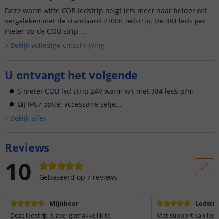
Deze warm witte COB ledstrip neigt iets meer naar helder wit
vergeleken met de standaard 2700K ledstrip. De 384 leds per
meter op de COB strip ...
Bekijk volledige omschrijving
U ontvangt het volgende
5 meter COB led strip 24V warm wit met 384 leds p/m
Bij IP67 optie: accessoire setje...
Bekijk alle
s
Reviews
10
Gebaseerd op
7
reviews
Mijnheer
Ledstri
Deze ledstrip is zeer gemakkelijk te
Met support van ledst