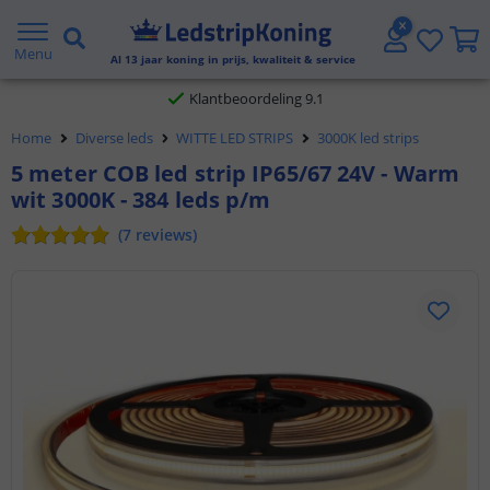
Gratis verzending vanaf € 20,- NL en BE
Menu
Al
13
jaar koning in prijs, kwaliteit & service
Klantbeoordeling 9.1
Voor 23:45 uur besteld,
morgen in huis
Home
Diverse leds
WITTE LED STRIPS
3000K led strips
5 meter COB led strip IP65/67 24V - Warm
wit 3000K - 384 leds p/m
(
7
reviews
)