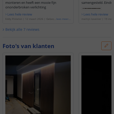
monteren en heeft een mooie fijn
samengestel
ononderbroken verlichting
Lees hele review
Lees hele review
Eddy Pintelon
|
12 maart 2026
|
Gebase
lees meer
...
martijn tavenier
|
19 mei 
erd op de
'
5 meter led strip IP20 12V of 2
erd op de
'
5 meter COB led
4V - Warm wit 3000K - 120 leds p/m
'
24V - Warm wit 3000K - 38
Bekijk alle
7
reviews
Foto's van klanten