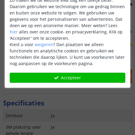
Zo maken we de website elke dag een beetje beter.
Daarom gebruiken we technologie om uw gedrag binnen
en buiten onze website te volgen. We gebruiken uw
gegevens voor het personaliseren van advertenties. Dat
doen we op een anonieme manier.
Meer weten?
Lees
1M - compleet profiel
Snoerdimmer 'basi
hier
alles over onze cookie- en privacyverklaring. Klik op
Opbouw - smal en laag
'Accepteer' om te accepteren.
Kiest u voor
weigeren
?
Dan plaatsen we alleen
(
70
reviews
)
functionele en analytische cookies en gebruiken we
12
,
95
technieken die daarop lijken. U kunt uw voorkeuren later
OP VOORRAAD
OP VOORRAAD
nog aanpassen op de voorkeuren pagina.
IN WINKELWAGEN
IN WINKELW
Accepteer
Specificaties
Dimbaar
Ja
3M plakstrip over
Ja
gehele lengte