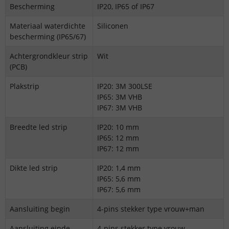
Bescherming
IP20, IP65 of IP67
Materiaal waterdichte
Siliconen
bescherming (IP65/67)
Achtergrondkleur strip
Wit
(PCB)
Plakstrip
IP20: 3M 300LSE
IP65: 3M VHB
IP67: 3M VHB
Breedte led strip
IP20: 10 mm
IP65: 12 mm
IP67: 12 mm
Dikte led strip
IP20: 1,4 mm
IP65: 5,6 mm
IP67: 5,6 mm
Aansluiting begin
4-pins stekker type vrouw+man
Aansluiting einde
4-pins stekker type vrouw