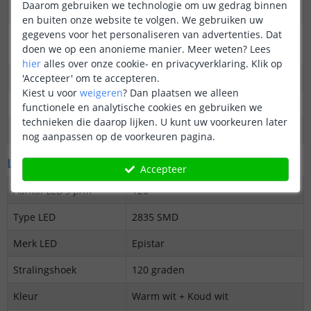
Daarom gebruiken we technologie om uw gedrag binnen
Dimbaar
Ja
en buiten onze website te volgen. We gebruiken uw
gegevens voor het personaliseren van advertenties. Dat
3M plakstrip over de
Ja
doen we op een anonieme manier.
Meer weten?
Lees
gehele lengte
hier
alles over onze cookie- en privacyverklaring. Klik op
Garantie
5 jaar
'Accepteer' om te accepteren.
Kiest u voor
weigeren
?
Dan plaatsen we alleen
Op maat te knippen
elke 5 cm
functionele en analytische cookies en gebruiken we
technieken die daarop lijken. U kunt uw voorkeuren later
Datasheet
Download
nog aanpassen op de voorkeuren pagina.
LED's en licht
Accepteer
Aantal LED's p/m
120
Type LED
2835 SMD
Merk LED
Epistar
Stralingshoek
120 graden
Kleur
Warm wit + Koud wit