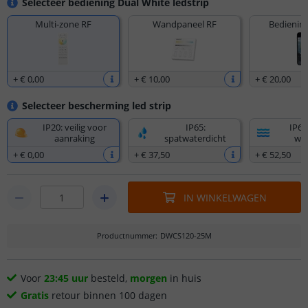
Selecteer bediening Dual White ledstrip
Multi-zone RF
Wandpaneel RF
Bediening
+
€ 0
,
00
+
€ 10
,
00
+
€ 20
,
00
Selecteer bescherming led strip
IP20: veilig voor
IP65:
IP67
aanraking
spatwaterdicht
wat
+
€ 0
,
00
+
€ 37
,
50
+
€ 52
,
50
IN WINKELWAGEN
Productnummer
:
DWCS120-25M
Voor
23:45 uur
besteld,
morgen
in huis
Gratis
retour binnen 100 dagen