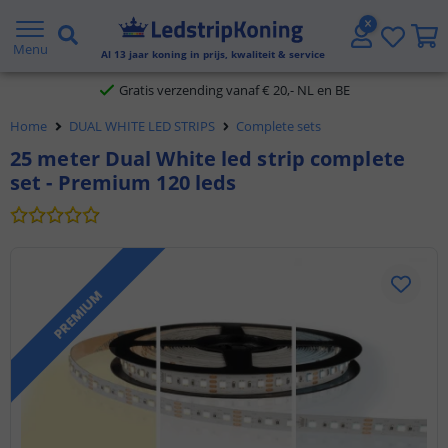
5 jaar garantie
Menu
Al
13
jaar koning in prijs, kwaliteit & service
Gratis verzending vanaf € 20,- NL en BE
Home
DUAL WHITE LED STRIPS
Complete sets
Klantbeoordeling 9.1
25 meter Dual White led strip complete
set - Premium 120 leds
Voor 23:45 uur besteld,
morgen in huis
PREMIUM