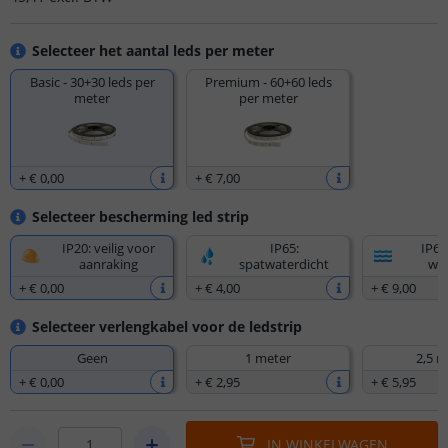
Selecteer het aantal leds per meter
Basic - 30+30 leds per
Premium - 60+60 leds
meter
per meter
+
€ 0
,
00
+
€ 7
,
00
Selecteer bescherming led strip
IP20: veilig voor
IP65:
IP67
aanraking
spatwaterdicht
wat
+
€ 0
,
00
+
€ 4
,
00
+
€ 9
,
00
Selecteer verlengkabel voor de ledstrip
Geen
1 meter
2,5 m
+
€ 0
,
00
+
€ 2
,
95
+
€ 5
,
95
IN WINKELWAGEN