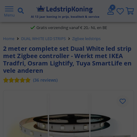
5 jaar garantie
Menu
Gratis verzending vanaf € 20,- NL en BE
Al
13
jaar koning in prijs, kwaliteit & service
Klantbeoordeling 9.1
Home
DUAL WHITE LED STRIPS
Zigbee ledstrips
Voor 23:45 uur besteld,
morgen in huis
2 meter complete set Dual White led strip
met Zigbee controller - Werkt met IKEA
Tradfri, Osram Lightify, Tuya SmartLife en
vele anderen
(
36
reviews
)