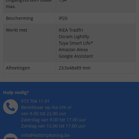
max.
Bescherming
IP20
Werkt met
IKEA Tradfri
Osram Lightify
Tuya Smart Life*
Amazon Alexa
Google Assistant
Afmetingen
23,5x48x89 mm
Hulp nodig?
073 704 11 01
Bereikbaar op ma t/m vr
van 9.00 tot 22.00 uur
Zaterdag van 9.00 tot 17.00 uur
Zondag van 12.00 tot 17.00 uur
info@ledstripkoning.be