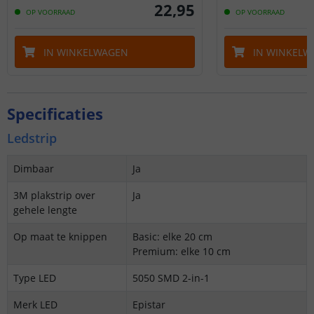
22
,
95
OP VOORRAAD
OP VOORRAAD
IN WINKELWAGEN
IN WINKELW
Specificaties
Ledstrip
Dimbaar
Ja
3M plakstrip over
Ja
gehele lengte
Op maat te knippen
Basic: elke 20 cm
Premium: elke 10 cm
Type LED
5050 SMD 2-in-1
Merk LED
Epistar