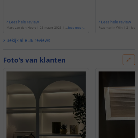
Lees hele review
Lees hele review
Marc van den Noort
|
25 maart 2025
|
G
lees meer
...
Rozemarijn Wijn
|
21 febr
ebaseerd op de
'
9 meter complete set D
baseerd op de
'
5 meter co
ual White led strip met Zigbee controller
al White led strip met Zigb
Bekijk alle
36
reviews
- Werkt met IKEA Tradfri, Osram Lightify,
Werkt met IKEA Tradfri, Osr
Tuya SmartLife en vele anderen
'
uya SmartLife en vele and
Foto's van klanten