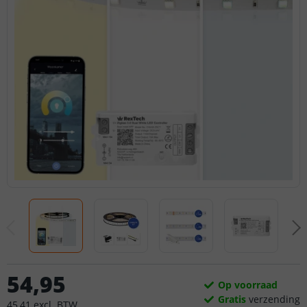
54
,
95
Op voorraad
Gratis
verzending
45
,
41
excl.
BTW