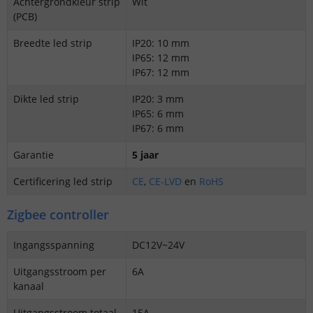
Achtergrondkleur strip
Wit
(PCB)
Breedte led strip
IP20: 10 mm
IP65: 12 mm
IP67: 12 mm
Dikte led strip
IP20: 3 mm
IP65: 6 mm
IP67: 6 mm
Garantie
5 jaar
Certificering led strip
CE
,
CE-LVD
en
RoHS
Zigbee controller
Ingangsspanning
DC12V~24V
Uitgangsstroom per
6A
kanaal
Uitgangsstroom totaal
15A