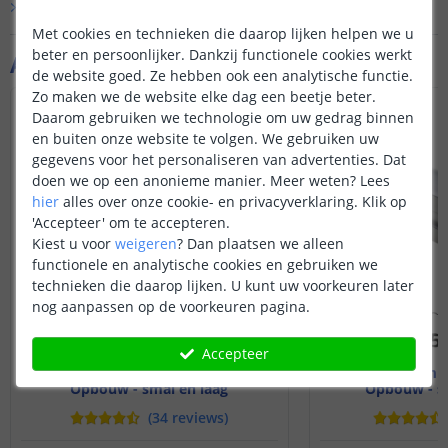
Bekijk alle
Vraag & antwoord
Met cookies en technieken die daarop lijken helpen we u
beter en persoonlijker. Dankzij functionele cookies werkt
Aanvullende producten
de website goed. Ze hebben ook een analytische functie.
Zo maken we de website elke dag een beetje beter.
Daarom gebruiken we technologie om uw gedrag binnen
en buiten onze website te volgen. We gebruiken uw
gegevens voor het personaliseren van advertenties. Dat
doen we op een anonieme manier.
Meer weten?
Lees
hier
alles over onze cookie- en privacyverklaring. Klik op
'Accepteer' om te accepteren.
Kiest u voor
weigeren
?
Dan plaatsen we alleen
functionele en analytische cookies en gebruiken we
technieken die daarop lijken. U kunt uw voorkeuren later
nog aanpassen op de voorkeuren pagina.
Accepteer
2M - compleet profiel
2M - compl
Opbouw - smal en laag
Opbouw - s
(
34
reviews
)