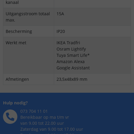
kanaal
Uitgangsstroom totaal
15A
max.
Bescherming
IP20
Werkt met
IKEA Tradfri
Osram Lightify
Tuya Smart Life*
Amazon Alexa
Google Assistant
Afmetingen
23,5x48x89 mm
Hulp nodig?
073 704 11 01
Bereikbaar op ma t/m vr
van 9.00 tot 22.00 uur
Zaterdag van 9.00 tot 17.00 uur