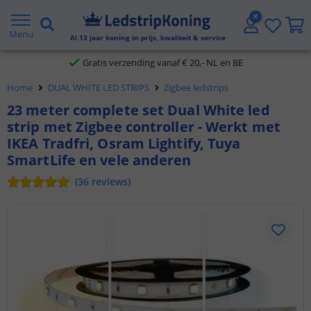
5 jaar garantie
Menu
Al
13
jaar koning in prijs, kwaliteit & service
Gratis verzending vanaf € 20,- NL en BE
Home
DUAL WHITE LED STRIPS
Zigbee ledstrips
Klantbeoordeling 9.1
23 meter complete set Dual White led
strip met Zigbee controller - Werkt met
Voor 23:45 uur besteld,
morgen in huis
IKEA Tradfri, Osram Lightify, Tuya
SmartLife en vele anderen
(
36
reviews
)