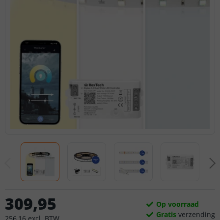
309
,
95
Op voorraad
Gratis
verzending
256
,
16
excl.
BTW