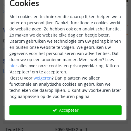
Cookies
Bekijk alle
klantfoto’s
Met cookies en technieken die daarop lijken helpen we u
beter en persoonlijker. Dankzij functionele cookies werkt
Vraag & antwoord
de website goed. Ze hebben ook een analytische functie.
Zo maken we de website elke dag een beetje beter.
Er is nog geen vraag gesteld over dit product.
Daarom gebruiken we technologie om uw gedrag binnen
en buiten onze website te volgen. We gebruiken uw
Bekijk alle
Vraag & antwoord
gegevens voor het personaliseren van advertenties. Dat
Specificaties
doen we op een anonieme manier.
Meer weten?
Lees
hier
alles over onze cookie- en privacyverklaring. Klik op
Ledstrip
'Accepteer' om te accepteren.
Kiest u voor
weigeren
?
Dan plaatsen we alleen
Dimbaar
Ja
functionele en analytische cookies en gebruiken we
technieken die daarop lijken. U kunt uw voorkeuren later
3M plakstrip over
Ja
nog aanpassen op de voorkeuren pagina.
gehele lengte
Accepteer
Op maat te knippen
Basic: elke 20 cm
Premium: elke 10 cm
Type LED
5050 SMD 2-in-1