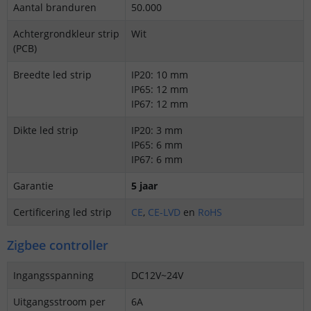
Aantal branduren
50.000
Achtergrondkleur strip
Wit
(PCB)
Breedte led strip
IP20: 10 mm
IP65: 12 mm
IP67: 12 mm
Dikte led strip
IP20: 3 mm
IP65: 6 mm
IP67: 6 mm
Garantie
5 jaar
Certificering led strip
CE
,
CE-LVD
en
RoHS
Zigbee controller
Ingangsspanning
DC12V~24V
Uitgangsstroom per
6A