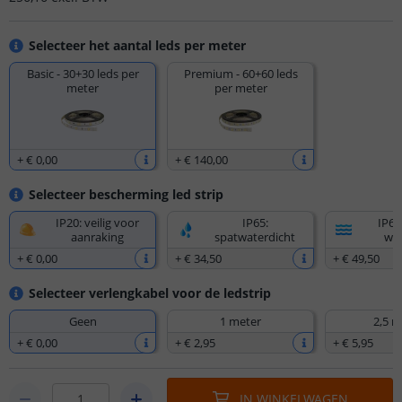
Selecteer het aantal leds per meter
Basic - 30+30 leds per
Premium - 60+60 leds
meter
per meter
+
€ 0
,
00
+
€ 140
,
00
Selecteer bescherming led strip
IP20: veilig voor
IP65:
IP67
aanraking
spatwaterdicht
wat
+
€ 0
,
00
+
€ 34
,
50
+
€ 49
,
50
Selecteer verlengkabel voor de ledstrip
Geen
1 meter
2,5 m
+
€ 0
,
00
+
€ 2
,
95
+
€ 5
,
95
IN WINKELWAGEN