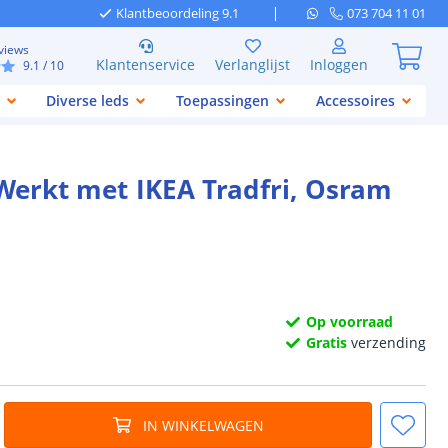
Klantbeoordeling 9.1
073 704 11 01
views
Klantenservice
Verlanglijst
Inloggen
9.1
/ 10
Diverse leds
Toepassingen
Accessoires
 Werkt met IKEA Tradfri, Osram
Op voorraad
Gratis
verzending
IN WINKELWAGEN