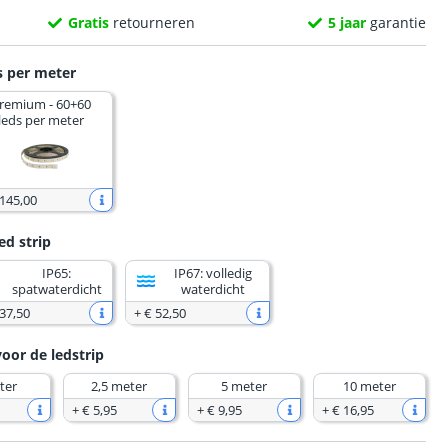
Gratis
retourneren
5 jaar
garantie
s per meter
remium - 60+60
leds per meter
 145
,
00
ed strip
IP65:
IP67: volledig
spatwaterdicht
waterdicht
 37
,
50
+
€ 52
,
50
voor de ledstrip
ter
2,5 meter
5 meter
10 meter
+
€ 5
,
95
+
€ 9
,
95
+
€ 16
,
95