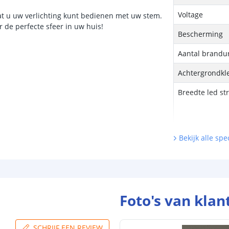
Voltage
dat u uw verlichting kunt bedienen met uw stem.
 de perfecte sfeer in uw huis!
Bescherming
Aantal brandu
Achtergrondkle
Breedte led st
Dikte led strip
Bekijk alle spec
Garantie
Certificering le
Foto's van klan
Zigbee contr
SCHRIJF EEN REVIEW