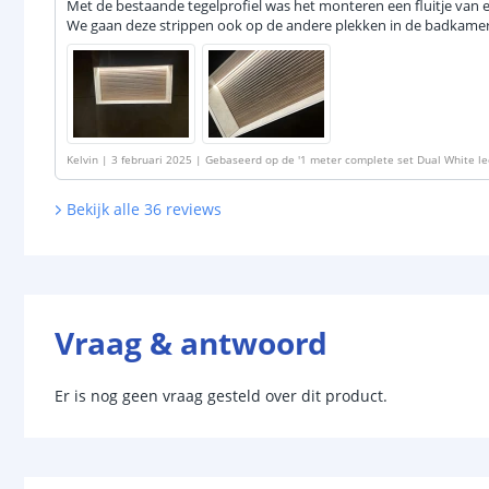
Met de bestaande tegelprofiel was het monteren een fluitje van e
We gaan deze strippen ook op de andere plekken in de badkamer i
Kelvin
|
3 februari 2025
|
Gebaseerd op de
'
1 meter complete set Dual White led
Werkt met IKEA Tradfri, Osram Lightify, Tuya SmartLife en vele anderen
'
Bekijk alle
36
reviews
Vraag & antwoord
Er is nog geen vraag gesteld over dit product.