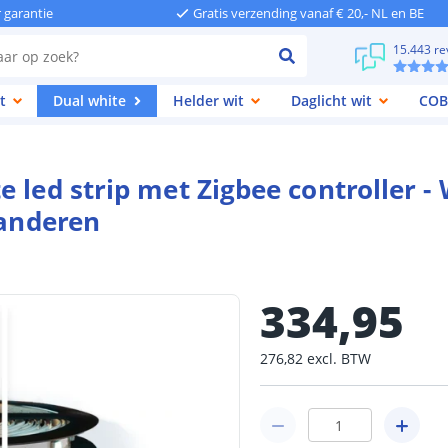
r garantie
Gratis verzending vanaf € 20,- NL en BE
15.443 re
t
Dual white
Helder wit
Daglicht wit
COB
 led strip met Zigbee controller -
 anderen
334
,
95
276
,
82
excl.
BTW