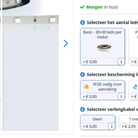
Morgen
in huis
Selecteer het aantal led
Basic - 30+30 leds per
P
meter
+
€ 0
,
00
+
€
Selecteer bescherming l
IP20: veilig voor
aanraking
+
€ 0
,
00
+
€
Selecteer verlengkabel 
Geen
1 me
+
€ 0
,
00
+
€ 2
,
95