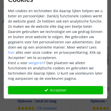
biedt met dit product. Basisfuncties
Bekijk alle
Vraag & antwoord
zoals aan- en uitzetten, dimmen,
Met cookies en technieken die daarop lijken helpen we u
kleurbediening etc werken wel.
beter en persoonlijker. Dankzij functionele cookies werkt
Aanvullende producten
de website goed. Ze hebben ook een analytische functie.
Zo maken we de website elke dag een beetje beter.
Daarom gebruiken we technologie om uw gedrag binnen
en buiten onze website te volgen. We gebruiken uw
gegevens voor het personaliseren van advertenties. Dat
doen we op een anonieme manier.
Meer weten?
Lees
hier
alles over onze cookie- en privacyverklaring. Klik op
'Accepteer' om te accepteren.
Kiest u voor
weigeren
?
Dan plaatsen we alleen
functionele en analytische cookies en gebruiken we
technieken die daarop lijken. U kunt uw voorkeuren later
nog aanpassen op de voorkeuren pagina.
Accepteer
4M - compleet profiel
4M - compl
Opbouw - smal en laag
Opbouw - s
(
19
reviews
)