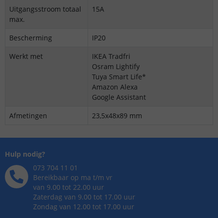
Uitgangsstroom totaal
15A
max.
Bescherming
IP20
Werkt met
IKEA Tradfri
Osram Lightify
Tuya Smart Life*
Amazon Alexa
Google Assistant
Afmetingen
23,5x48x89 mm
Hulp nodig?
073 704 11 01
Bereikbaar op ma t/m vr
van 9.00 tot 22.00 uur
Zaterdag van 9.00 tot 17.00 uur
Zondag van 12.00 tot 17.00 uur