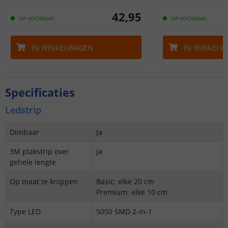
42
,
95
OP VOORRAAD
OP VOORRAAD
IN WINKELWAGEN
IN WINKELW
Specificaties
Ledstrip
Dimbaar
Ja
3M plakstrip over
Ja
gehele lengte
Op maat te knippen
Basic: elke 20 cm
Premium: elke 10 cm
Type LED
5050 SMD 2-in-1