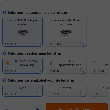
Selecteer het aantal leds per meter
Basic - 30+30 leds per
Premium - 60+60 leds
meter
per meter
+
€ 0
,
00
+
€ 13
,
00
Selecteer bescherming led strip
IP20: veilig voor
IP65:
IP67
aanraking
spatwaterdicht
wat
+
€ 0
,
00
+
€ 8
,
00
+
€ 13
,
00
Selecteer verlengkabel voor de ledstrip
Geen
1 meter
2,5 m
+
€ 0
,
00
+
€ 2
,
95
+
€ 5
,
95
IN WINKELWAGEN