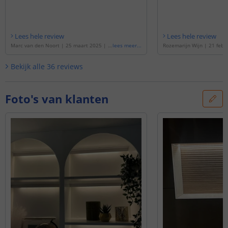
Lees hele review
Lees hele review
Marc van den Noort
|
25 maart 2025
|
G
lees meer
...
Rozemarijn Wijn
|
21 febr
ebaseerd op de
'
9 meter complete set D
baseerd op de
'
5 meter co
ual White led strip met Zigbee controller
al White led strip met Zigb
Bekijk alle
36
reviews
- Werkt met IKEA Tradfri, Osram Lightify,
Werkt met IKEA Tradfri, Osr
Tuya SmartLife en vele anderen
'
uya SmartLife en vele and
Foto's van klanten