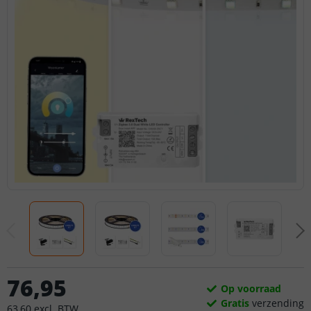
76
,
95
Op voorraad
Gratis
verzending
63
,
60
excl.
BTW