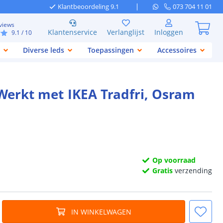
Klantbeoordeling 9.1
073 704 11 01
views
Klantenservice
Verlanglijst
Inloggen
9.1
/ 10
Diverse leds
Toepassingen
Accessoires
 Werkt met IKEA Tradfri, Osram
Op voorraad
Gratis
verzending
IN WINKELWAGEN