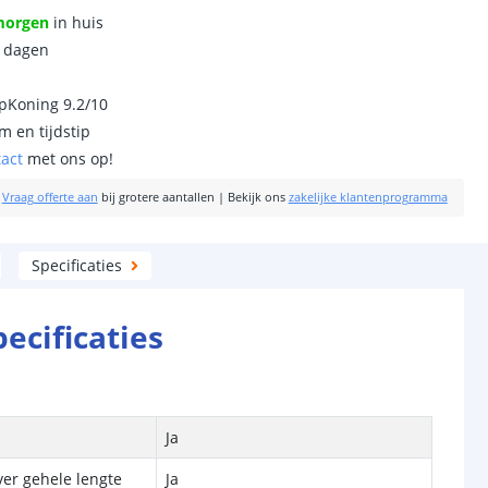
morgen
in huis
0 dagen
ipKoning 9.2/10
m en tijdstip
tact
met ons op!
|
Vraag offerte aan
bij grotere aantallen
|
Bekijk ons
zakelijke klantenprogramma
Specificaties
pecificaties
Ja
ver gehele lengte
Ja