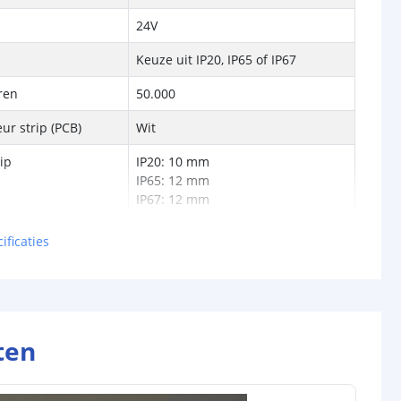
24V
Keuze uit IP20, IP65 of IP67
ren
50.000
ur strip (PCB)
Wit
rip
IP20: 10 mm
IP65: 12 mm
IP67: 12 mm
IP20: 3 mm
ificaties
IP65: 6 mm
IP67: 6 mm
5 jaar
d strip
CE
,
CE-LVD
en
RoHS
ten
oller