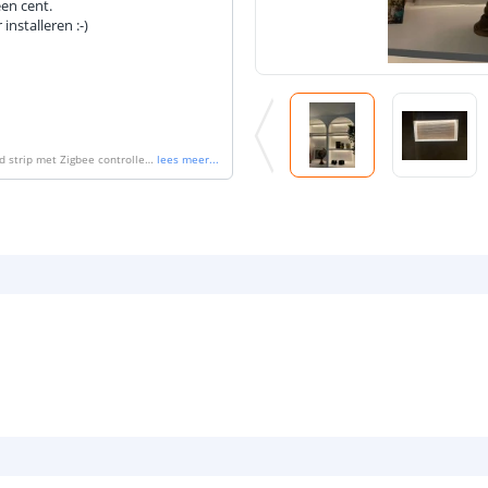
en cent.
nstalleren :-)
 strip met Zigbee controller -
lees meer
...