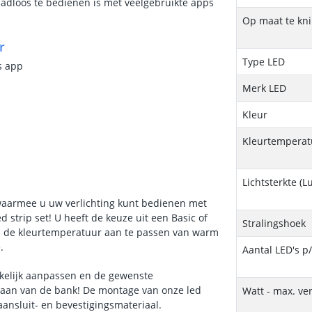
aadloos te bedienen is met veelgebruikte apps
Op maat te kn
r
Type LED
s app
Merk LED
Kleur
Kleurtemperatu
Lichtsterkte (
waarmee u uw verlichting kunt bedienen met
 strip set! U heeft de keuze uit een Basic of
Stralingshoek
om de kleurtemperatuur aan te passen van warm
.
Aantal LED's p
akkelijk aanpassen en de gewenste
staan van de bank! De montage van onze led
Watt - max. ve
aansluit- en bevestigingsmateriaal.