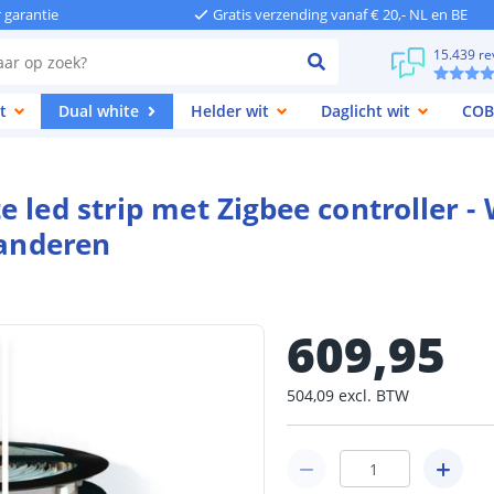
r garantie
Gratis verzending vanaf € 20,- NL en BE
15.439 re
t
Dual white
Helder wit
Daglicht wit
COB
 led strip met Zigbee controller -
 anderen
609
,
95
504
,
09
excl.
BTW