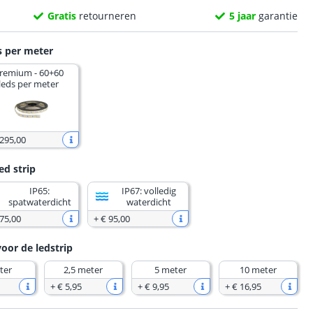
Gratis
retourneren
5 jaar
garantie
s per meter
remium - 60+60
leds per meter
 295
,
00
ed strip
IP65:
IP67: volledig
spatwaterdicht
waterdicht
 75
,
00
+
€ 95
,
00
voor de ledstrip
ter
2,5 meter
5 meter
10 meter
+
€ 5
,
95
+
€ 9
,
95
+
€ 16
,
95