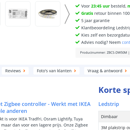
Voor
23:45 uur
besteld,
Gratis
retour binnen 10
5 jaar garantie
Klantbeoordeling Ledstr
Kies zelf een bezorgdatu
Advies nodig? Neem
con
Productnummer
:
ZBCS-DW50M
Reviews
Foto's van klanten
Vraag & antwoord
Korte s
t Zigbee controller - Werkt met IKEA
Ledstrip
ele anderen
Dimbaar
 is voor IKEA Tradfri, Osram Lightify, Tuya
, maar dan voor een lagere prijs. Onze Zigbee
3M plakstrip o