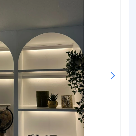
ing
DC12V~24V
m per kanaal
6A
 totaal max.
15A
IP20
IKEA Tradfri
Osram Lightify
Tuya Smart Life*
Amazon Alexa
Google Assistant
23,5x48x89 mm