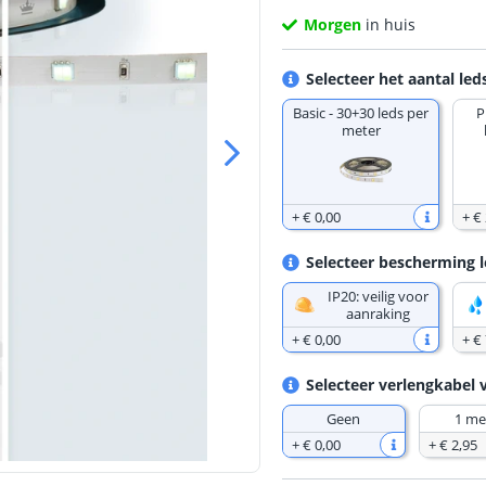
Morgen
in huis
Selecteer het aantal led
Basic - 30+30 leds per
P
meter
+
€ 0
,
00
+
€
Selecteer bescherming l
IP20: veilig voor
aanraking
+
€ 0
,
00
+
€
Selecteer verlengkabel 
Geen
1 me
+
€ 0
,
00
+
€ 2
,
95