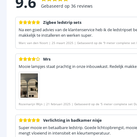
9.6
Gebaseerd op
36
reviews
Zigbee ledstrip sets
Na een goed advies van de klantenservice heb ik de ledstripset bes
makkelijk te installeren en werken super.
Marc van den Noort
|
25 maart 2025
|
Gebaseerd op de
'
9 meter complete set 
ee controller - Werkt met IKEA Tradfri, Osram Lightify, Tuya SmartLife en vele a
Mrs
Mooie lampjes staat prachtig in onze inbouwkast. Redelijk makkel
Rozemarijn Wijn
|
21 februari 2025
|
Gebaseerd op de
'
5 meter complete set Du
controller - Werkt met IKEA Tradfri, Osram Lightify, Tuya SmartLife en vele ander
Verlichting in badkamer nisje
Super mooie en betaalbare ledstrip. Goede lichtopbrengst, moo
mengt vloeiend in intensiteit en kleurtemperatuur.