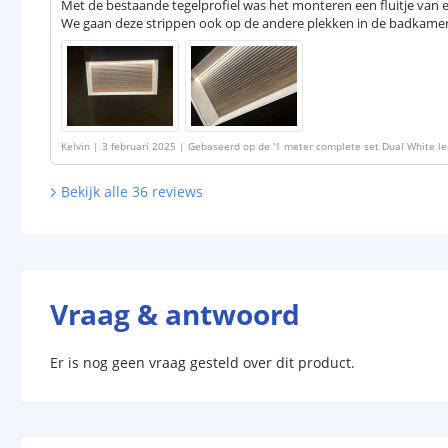
Met de bestaande tegelprofiel was het monteren een fluitje van e
We gaan deze strippen ook op de andere plekken in de badkamer i
Kelvin
|
3 februari 2025
|
Gebaseerd op de
'
1 meter complete set Dual White led
Werkt met IKEA Tradfri, Osram Lightify, Tuya SmartLife en vele anderen
'
Bekijk alle
36
reviews
Vraag & antwoord
Er is nog geen vraag gesteld over dit product.