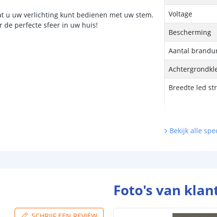
Voltage
dat u uw verlichting kunt bedienen met uw stem.
 de perfecte sfeer in uw huis!
Bescherming
Aantal brandu
Achtergrondkle
Breedte led st
Dikte led strip
Bekijk alle spec
Garantie
Certificering le
Foto's van klan
Zigbee contr
SCHRIJF EEN REVIEW