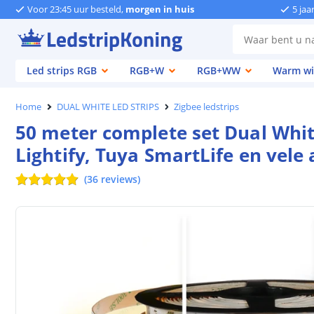
Voor 23:45 uur besteld,
morgen in huis
5 jaa
Led strips RGB
RGB+W
RGB+WW
Warm wi
Home
DUAL WHITE LED STRIPS
Zigbee ledstrips
50 meter complete set Dual White
Lightify, Tuya SmartLife en vele
(
36
reviews
)