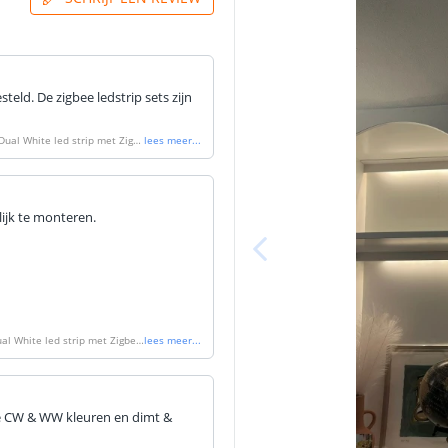
Ingangsspann
Uitgangsstroo
teld. De zigbee ledstrip sets zijn
Uitgangsstroom
Bescherming
Dual White led strip met Zigb
lees meer
...
nderen
'
Werkt met
ijk te monteren.
Afmetingen
al White led strip met Zigbee
lees meer
...
en
'
ie CW & WW kleuren en dimt &