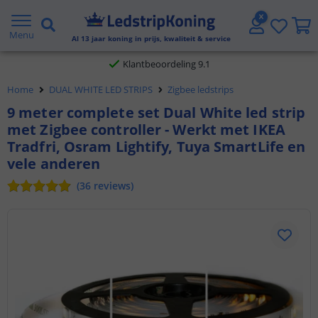
Gratis verzending vanaf € 20,- NL en BE
Menu
Al
13
jaar koning in prijs, kwaliteit & service
Klantbeoordeling 9.1
Home
DUAL WHITE LED STRIPS
Zigbee ledstrips
Voor 23:45 uur besteld,
morgen in huis
9 meter complete set Dual White led strip
met Zigbee controller - Werkt met IKEA
Tradfri, Osram Lightify, Tuya SmartLife en
vele anderen
(
36
reviews
)