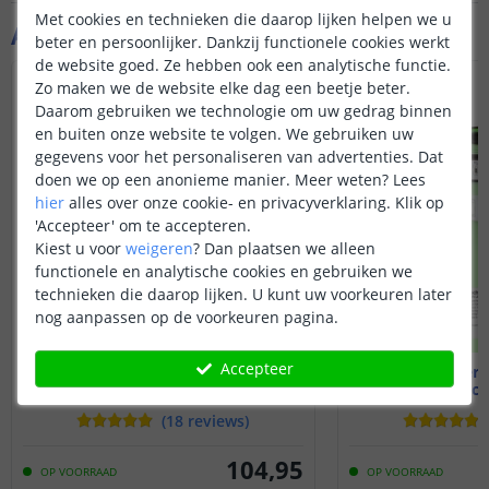
Met cookies en technieken die daarop lijken helpen we u
Aanvullende producten
beter en persoonlijker. Dankzij functionele cookies werkt
de website goed. Ze hebben ook een analytische functie.
Zo maken we de website elke dag een beetje beter.
Daarom gebruiken we technologie om uw gedrag binnen
en buiten onze website te volgen. We gebruiken uw
gegevens voor het personaliseren van advertenties. Dat
doen we op een anonieme manier.
Meer weten?
Lees
hier
alles over onze cookie- en privacyverklaring. Klik op
'Accepteer' om te accepteren.
Kiest u voor
weigeren
?
Dan plaatsen we alleen
functionele en analytische cookies en gebruiken we
technieken die daarop lijken. U kunt uw voorkeuren later
nog aanpassen op de voorkeuren pagina.
Accepteer
9 meter ledstrip Wit
9 meter 
Zigbee - complete set
Zigbee - c
(
18
reviews
)
104
,
95
OP VOORRAAD
OP VOORRAAD