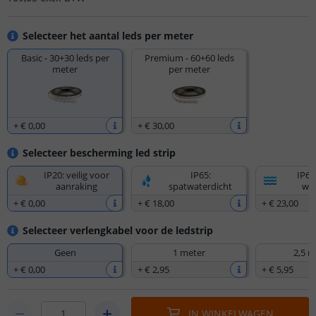
Selecteer het aantal leds per meter
Basic - 30+30 leds per
Premium - 60+60 leds
meter
per meter
+
€ 0
,
00
+
€ 30
,
00
Selecteer bescherming led strip
IP20: veilig voor
IP65:
IP67
aanraking
spatwaterdicht
wat
+
€ 0
,
00
+
€ 18
,
00
+
€ 23
,
00
Selecteer verlengkabel voor de ledstrip
Geen
1 meter
2,5 m
+
€ 0
,
00
+
€ 2
,
95
+
€ 5
,
95
IN WINKELWAGEN