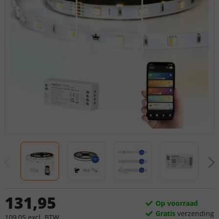
131
,
95
Op voorraad
Gratis
verzending
109
,
05
excl.
BTW