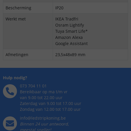
Bescherming
IP20
Werkt met
IKEA Tradfri
Osram Lightify
Tuya Smart Life*
Amazon Alexa
Google Assistant
Afmetingen
23,5x48x89 mm
Hulp nodig?
073 704 11 01
Bereikbaar op ma t/m vr
van 9.00 tot 22.00 uur
Zaterdag van 9.00 tot 17.00 uur
Zondag van 12.00 tot 17.00 uur
info@ledstripkoning.be
Binnen 24 uur antwoord,
meestal sneller!