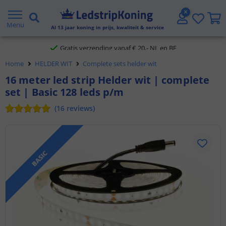
5 jaar garantie
Menu
Al
13
jaar koning in prijs, kwaliteit & service
Gratis verzending vanaf € 20,- NL en BE
Home
HELDER WIT
Complete sets helder wit
Klantbeoordeling 9.1
16 meter led strip Helder wit | complete
set | Basic 128 leds p/m
Voor 23:45 uur besteld,
morgen in huis
(
16
reviews
)
BASIC