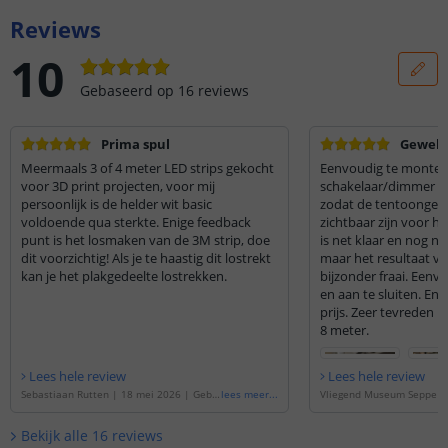
Reviews
10
Gebaseerd op
16
reviews
Prima spul
Geweldi
Meermaals 3 of 4 meter LED strips gekocht
Eenvoudig te monter
voor 3D print projecten, voor mij
schakelaar/dimmer uit
persoonlijk is de helder wit basic
zodat de tentoongest
voldoende qua sterkte. Enige feedback
zichtbaar zijn voor he
punt is het losmaken van de 3M strip, doe
is net klaar en nog ni
dit voorzichtig! Als je te haastig dit lostrekt
maar het resultaat van
kan je het plakgedeelte lostrekken.
bijzonder fraai. Eenv
en aan te sluiten. En 
prijs. Zeer tevreden 
8 meter.
Lees hele review
Lees hele review
Sebastiaan Rutten
|
18 mei 2026
|
Geba
lees meer
...
Vliegend Museum Seppe
seerd op de
'
4 meter led strip Helder wit
|
Gebaseerd op de
'
8 mete
| complete set | Basic 128 leds p/m
'
der wit | complete set | B
Bekijk alle
16
reviews
p/m
'