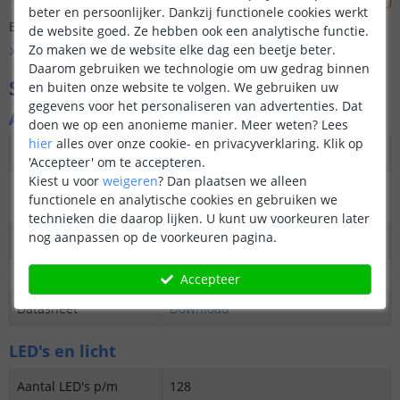
beter en persoonlijker. Dankzij functionele cookies werkt
Er is nog geen vraag gesteld over dit product.
de website goed. Ze hebben ook een analytische functie.
Zo maken we de website elke dag een beetje beter.
Bekijk alle
Vraag & antwoord
Daarom gebruiken we technologie om uw gedrag binnen
Specificaties
en buiten onze website te volgen. We gebruiken uw
gegevens voor het personaliseren van advertenties. Dat
Algemene kenmerken
doen we op een anonieme manier.
Meer weten?
Lees
hier
alles over onze cookie- en privacyverklaring. Klik op
Dimbaar
Ja
'Accepteer' om te accepteren.
Kiest u voor
weigeren
?
Dan plaatsen we alleen
3M plakstrip over de
Ja
functionele en analytische cookies en gebruiken we
gehele lengte
technieken die daarop lijken. U kunt uw voorkeuren later
nog aanpassen op de voorkeuren pagina.
Garantie
5 jaar
Op maat te knippen
elke 6,25 cm
Accepteer
Datasheet
Download
LED's en licht
Aantal LED's p/m
128