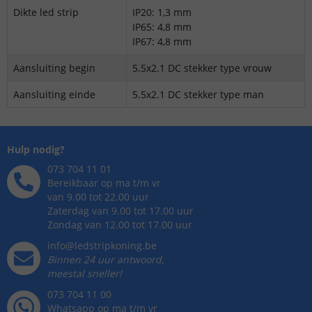
Dikte led strip
IP20: 1,3 mm
IP65: 4,8 mm
IP67: 4,8 mm
Aansluiting begin
5.5x2.1 DC stekker type vrouw
Aansluiting einde
5.5x2.1 DC stekker type man
Hulp nodig?
073 704 11 01
Bereikbaar op ma t/m vr
van 9.00 tot 22.00 uur
Zaterdag van 9.00 tot 17.00 uur
Zondag van 12.00 tot 17.00 uur
info@ledstripkoning.be
Binnen 24 uur antwoord,
meestal sneller!
073 704 11 00
Whatsapp op ma t/m vr