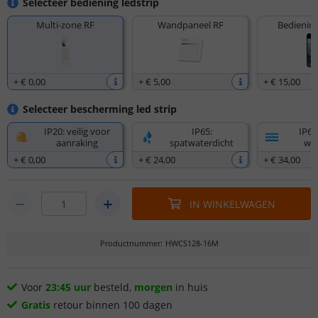
Selecteer bediening ledstrip
Multi-zone RF
Wandpaneel RF
Bediening
+
€ 0
,
00
+
€ 5
,
00
+
€ 15
,
00
Selecteer bescherming led strip
IP20: veilig voor
IP65:
IP67
aanraking
spatwaterdicht
wat
+
€ 0
,
00
+
€ 24
,
00
+
€ 34
,
00
IN WINKELWAGEN
Productnummer
:
HWCS128-16M
Voor
23:45 uur
besteld,
morgen
in huis
Gratis
retour binnen 100 dagen