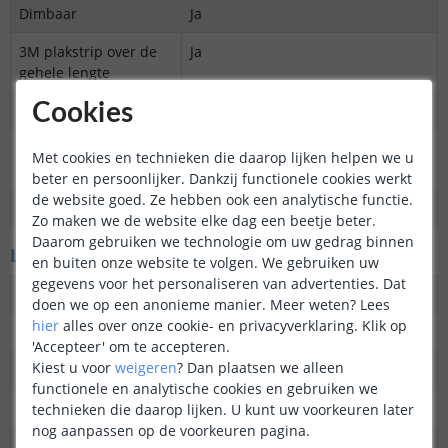
Dimbaar
Ja
3M plakstrip over de
Ja
gehele lengte
Cookies
Garantie
5 jaar
Op maat te knippen
12V: Elke 2 cm
Met cookies en technieken die daarop lijken helpen we u
24V: Elke 4 cm
beter en persoonlijker. Dankzij functionele cookies werkt
de website goed. Ze hebben ook een analytische functie.
Datasheet
Download
Zo maken we de website elke dag een beetje beter.
Daarom gebruiken we technologie om uw gedrag binnen
LED's en licht
en buiten onze website te volgen. We gebruiken uw
gegevens voor het personaliseren van advertenties. Dat
Aantal LED's p/m
504
doen we op een anonieme manier.
Meer weten?
Lees
hier
alles over onze cookie- en privacyverklaring. Klik op
Type LED
COB
'Accepteer' om te accepteren.
Kiest u voor
weigeren
?
Dan plaatsen we alleen
Merk LED
Epistar
functionele en analytische cookies en gebruiken we
Stralingshoek
180 graden
technieken die daarop lijken. U kunt uw voorkeuren later
nog aanpassen op de voorkeuren pagina.
Kleur
Helder wit