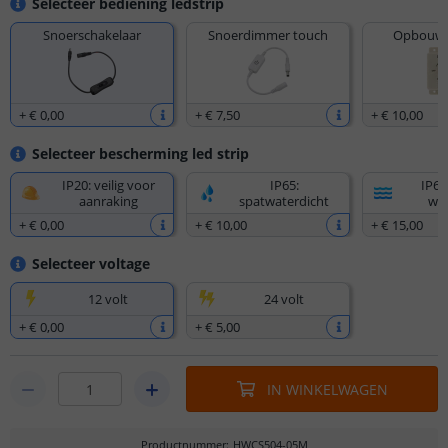
Selecteer bediening ledstrip
Snoerschakelaar
Snoerdimmer touch
Opbouw 
+
€ 0
,
00
+
€ 7
,
50
+
€ 10
,
00
Selecteer bescherming led strip
IP20: veilig voor
IP65:
IP67
aanraking
spatwaterdicht
wat
+
€ 0
,
00
+
€ 10
,
00
+
€ 15
,
00
Selecteer voltage
12 volt
24 volt
+
€ 0
,
00
+
€ 5
,
00
IN WINKELWAGEN
Productnummer
:
HWCS504-05M