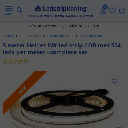
5 jaar garantie
Menu
Al
13
jaar koning in prijs, kwaliteit & service
Gratis verzending vanaf € 20,- NL en BE
Home
HELDER WIT
Helder wit SALE
Complete set
Klantbeoordeling 9.1
5 meter Helder Wit led strip COB met 504
leds per meter - complete set
Voor 23:45 uur besteld,
morgen in huis
SALE