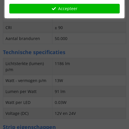
Accepteer
Kleurtemperatuur
4000K
(Kelvin)
CRI
± 90
Aantal branduren
50.000
Technische specificaties
Lichtsterkte (lumen)
1186 lm
p/m
Watt - vermogen p/m
13W
Lumen per Watt
91 lm
Watt per LED
0.03W
Voltage (DC)
12V en 24V
Strip eigenschappen