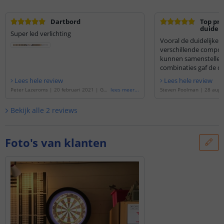
Dartbord
Top pro
duideli
Super led verlichting
Vooral de duidelijke u
verschillende compon
kunnen samenstellen 
combinaties gaf de do
Lees hele review
Lees hele review
Peter Lazeroms
|
20 februari 2021
|
Geb
lees meer
...
Steven Poolman
|
28 augu
aseerd op de
'
2 METER - 840 LEDS compl
baseerd op de
'
2 METER - 
ete led strip set Helder Wit Pro
'
lete led strip set Helder W
Bekijk alle
2
reviews
Foto's van klanten