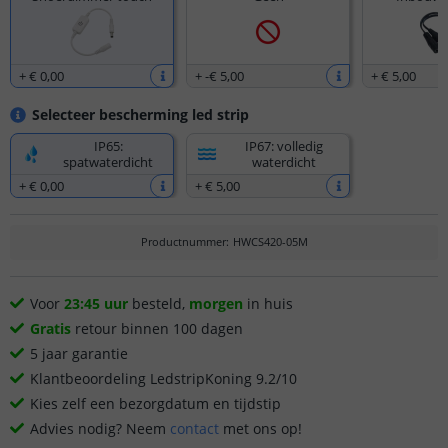
+
€ 0
,
00
+
-€ 5
,
00
+
€ 5
,
00
Selecteer bescherming led strip
IP65:
IP67: volledig
spatwaterdicht
waterdicht
+
€ 0
,
00
+
€ 5
,
00
Productnummer
:
HWCS420-05M
Voor
23:45 uur
besteld,
morgen
in huis
Gratis
retour binnen 100 dagen
5 jaar garantie
Klantbeoordeling LedstripKoning 9.2/10
Kies zelf een bezorgdatum en tijdstip
Advies nodig? Neem
contact
met ons op!