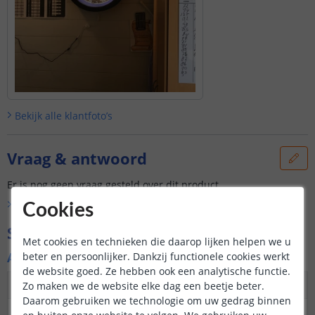
Bekijk alle
klantfoto’s
Vraag & antwoord
Er is nog geen vraag gesteld over dit product.
Bekijk alle
Vraag & antwoord
Cookies
Specificaties
Met cookies en technieken die daarop lijken helpen we u
Algemene kenmerken
beter en persoonlijker. Dankzij functionele cookies werkt
de website goed. Ze hebben ook een analytische functie.
Dimbaar
Ja
Zo maken we de website elke dag een beetje beter.
Daarom gebruiken we technologie om uw gedrag binnen
3M plakstrip over de
Ja