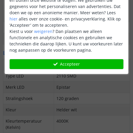
en buiten onze website te volgen. We gebruiken uw
gehele lengte
gegevens voor het personaliseren van advertenties. Dat
doen we op een anonieme manier.
Meer weten?
Lees
Garantie
5 jaar
hier
alles over onze cookie- en privacyverklaring. Klik op
'Accepteer' om te accepteren.
Op maat te knippen
24V: elke 2,5 cm
Kiest u voor
weigeren
?
Dan plaatsen we alleen
functionele en analytische cookies en gebruiken we
Datasheet
Download
technieken die daarop lijken. U kunt uw voorkeuren later
nog aanpassen op de voorkeuren pagina.
LED's en licht
Accepteer
Aantal LED's p/m
420
Type LED
2110 SMD
Merk LED
Epistar
Stralingshoek
120 graden
Kleur
Helder wit
Kleurtemperatuur
4000K
(Kelvin)