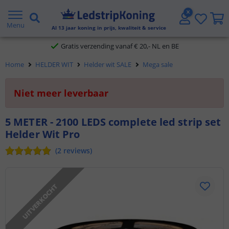
5 jaar garantie
Menu
Al
13
jaar koning in prijs, kwaliteit & service
Gratis verzending vanaf € 20,- NL en BE
Home
HELDER WIT
Helder wit SALE
Mega sale
Klantbeoordeling 9.1
Niet meer leverbaar
Voor 23:45 uur besteld,
morgen in huis
5 METER - 2100 LEDS complete led strip set
Helder Wit Pro
(
2
reviews
)
UITVERKOCHT