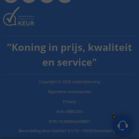
"
Koning in prijs, kwaliteit
en service
"
Copyright
©
2026
LedstripKoning
Algemene voorwaarden
Privacy
KvK: 69862303
BTW: NL858042459B01
Beoordeling door klanten:
9.1
/
10
-
15439 beoordelingen