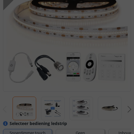
Selecteer bediening ledstrip
Snoerdimmer touch
Geen
Inbouw 