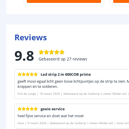
Reviews
9.8
Gebaseerd op
27
reviews
Led strip 2 m 600COB prime
geeft mooi egaal licht geen losse lichtpuntjes op de strip te zien.
knippen en te solderen.
Erik de Lange
|
18 maart 2026
|
Gebaseerd op de
'
Ledstrip 2 meter Helder wit 
goeie service
heel fijne service en doet wat het moet
louis
|
9 maart 2026
|
Gebaseerd op de
'
Ledstrip 1 meter Helder wit | losse st