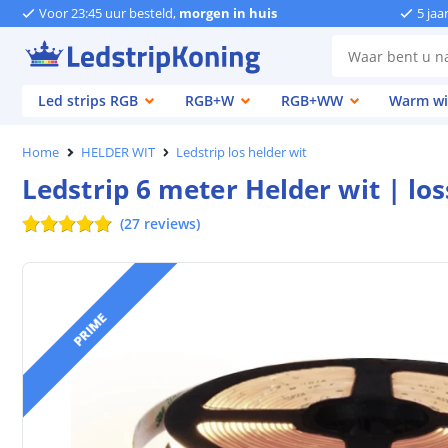
Voor 23:45 uur besteld,
morgen in huis
5 jaa
Led strips RGB
RGB+W
RGB+WW
Warm wi
Home
HELDER WIT
Ledstrip los helder wit
Ledstrip 6 meter Helder wit | lo
(
27
reviews
)
PRIME