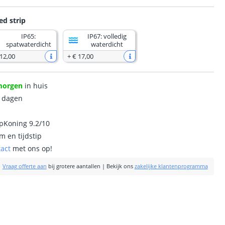
ed strip
IP65:
IP67: volledig
spatwaterdicht
waterdicht
 12
,
00
+
€ 17
,
00
morgen
in huis
0 dagen
ipKoning 9.2/10
m en tijdstip
tact
met ons op!
|
Vraag offerte aan
bij grotere aantallen
|
Bekijk ons
zakelijke klantenprogramma