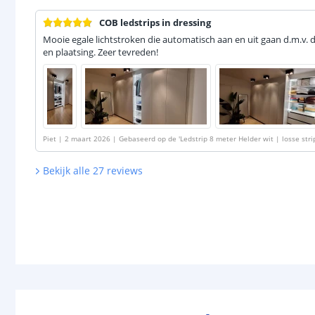
COB ledstrips in dressing
Mooie egale lichtstroken die automatisch aan en uit gaan d.m.v. d
en plaatsing. Zeer tevreden!
Piet
|
2 maart 2026
|
Gebaseerd op de
'
Ledstrip 8 meter Helder wit | losse str
Bekijk alle
27
reviews