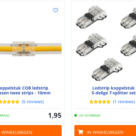
Lumen per Wa
Watt per LED
Voltage (DC)
Strip eigen
Bescherming
Materiaal wate
bescherming (I
oppelstuk COB ledstrip
Ledstrip koppelstuk
Achtergrondkle
ssen twee strips - 10mm
5-delige T-splitter set
Plakstrip
(
5
reviews
)
(
1
reviews
)
1
,
95
RRAAD
OP VOORRAAD
Breedte led st
N WINKELWAGEN
IN WINKELWAGEN