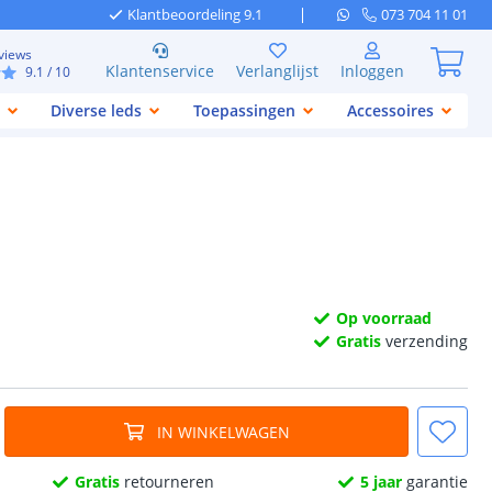
Klantbeoordeling 9.1
073 704 11 01
views
Klantenservice
Verlanglijst
Inloggen
9.1
/ 10
Diverse leds
Toepassingen
Accessoires
Op voorraad
Gratis
verzending
IN WINKELWAGEN
Gratis
retourneren
5 jaar
garantie