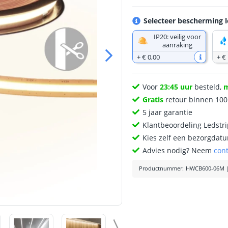
Selecteer bescherming l
IP20: veilig voor
aanraking
+
€ 0
,
00
+
€
Voor
23:45 uur
besteld,
Gratis
retour binnen 10
5 jaar garantie
Klantbeoordeling Ledstr
Kies zelf een bezorgdatu
Advies nodig? Neem
con
Productnummer
:
HWCB600-06M