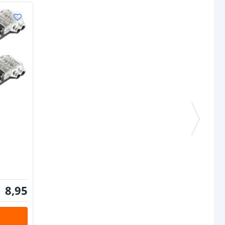
tt
79,56 lm
0.024W
24V
schappen
IP20, IP65 of IP67
rdichte
Siliconen
P65/67)
ur strip (PCB)
Wit
IP20: 3M 300LSE
IP65: 3M VHB
IP67: 3M VHB
8
,
95
rip
IP20: 10 mm
IP65: 12 mm