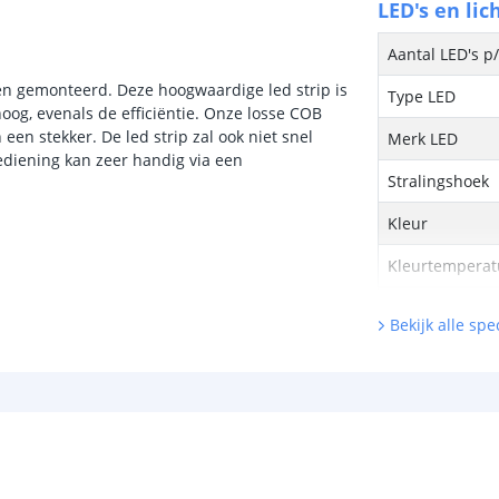
LED's en lic
Aantal LED's p
n gemonteerd. Deze hoogwaardige led strip is
Type LED
oog, evenals de efficiëntie. Onze losse COB
een stekker. De led strip zal ook niet snel
Merk LED
ediening kan zeer handig via een
Stralingshoek
Kleur
Kleurtemperatu
CRI
Bekijk alle spec
Aantal brandu
Technische s
Lichtsterkte (
Watt - vermog