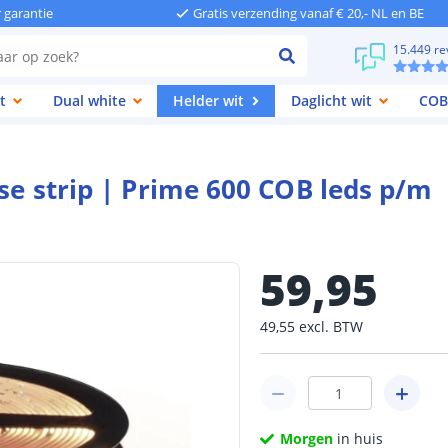
r garantie
Gratis verzending vanaf € 20,- NL en BE
15.449 re
t
Dual white
Helder wit
Daglicht wit
COB
sse strip | Prime 600 COB leds p/m
59
,
95
49
,
55
excl.
BTW
Morgen
in huis