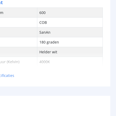
ht
/m
600
COB
SanAn
180 graden
Helder wit
ur (Kelvin)
4000K
> 90
ificaties
ren
50.000
pecificaties
lumen) p/m
1125 lumen
en p/m
14,14 watt