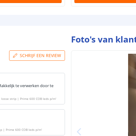
Dikte led strip
Foto's van klan
Aansluiting be
Aansluiting ei
SCHRIJF EEN REVIEW
 Makkelijk te verwerken door te
| losse strip | Prime 600 COB leds p/m
'
rip | Prime 600 COB leds p/m
'