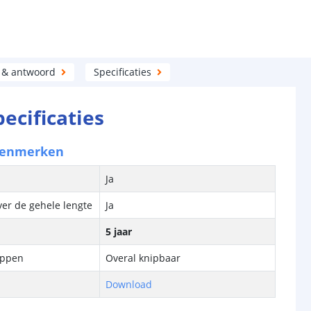
 & antwoord
Specificaties
pecificaties
kenmerken
Ja
ver de gehele lengte
Ja
5 jaar
ippen
Overal knipbaar
Download