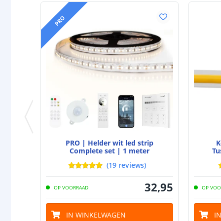
PRO
PRO | Helder wit led strip
K
Complete set | 1 meter
Tu
(
19
reviews
)
32
,
95
OP VOORRAAD
OP VOO
IN WINKELWAGEN
I