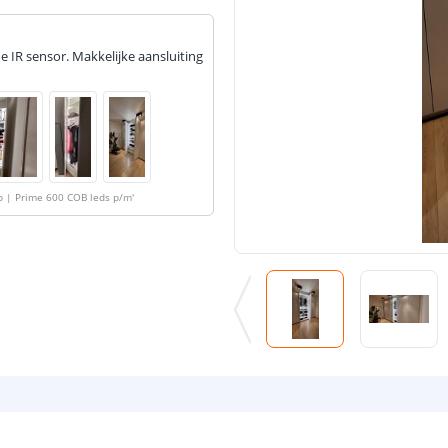
e IR sensor. Makkelijke aansluiting
ip | Prime 600 COB leds p/m
'