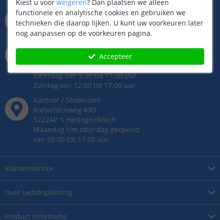
Kiest u voor
weigeren
?
Dan plaatsen we alleen
info@ledstripkoning.be
functionele en analytische cookies en gebruiken we
Binnen 24 uur antwoord,
technieken die daarop lijken. U kunt uw voorkeuren later
meestal sneller!
nog aanpassen op de voorkeuren pagina.
073 704 11 00
Whatsapp op ma t/m vr
Accepteer
van 9.00 tot 22.00 uur
Zaterdag van 9.00 tot 17.00 uur
Zondag van 12.00 tot 17.00 uur
Kantoor / Showroom
Rietveldenweg
49
D
5222AP
's
Hertogenbosch
Maandag t/m zaterdag geopend
van 09.00 tot 17.00 uur
Klantenservice
Over
LedstripKoning
Product
informatie