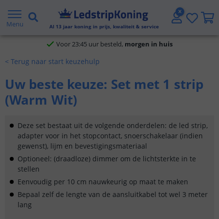
Klantbeoordeling 9.1
Menu
Al
13
jaar koning in prijs, kwaliteit & service
Voor 23:45 uur besteld,
morgen in huis
< Terug naar start keuzehulp
5 jaar garantie
Uw beste keuze: Set met 1 strip
Gratis verzending vanaf € 20,- NL en BE
(Warm Wit)
Klantbeoordeling 9.1
Deze set bestaat uit de volgende onderdelen: de led strip,
Voor 23:45 uur besteld,
morgen in huis
adapter voor in het stopcontact, snoerschakelaar (indien
gewenst), lijm en bevestigingsmateriaal
Optioneel: (draadloze) dimmer om de lichtsterkte in te
stellen
Eenvoudig per 10 cm nauwkeurig op maat te maken
Bepaal zelf de lengte van de aansluitkabel tot wel 3 meter
lang