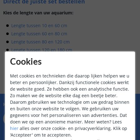
Direct de juiste set bestellen
Kies de lengte van uw aquarium:
Lengte tussen 10 en 60 cm
Lengte tussen 60 en 80 cm
Lengte tussen 80 en 120 cm
Lengte tussen 120 en 180 cm
Lengte tussen 180 en 220 cm
Cookies
Lengte tussen 220 en 270 cm
Lengte tussen 270 en 550 cm
Met cookies en technieken die daarop lijken helpen we u
beter en persoonlijker. Dankzij functionele cookies werkt
de website goed. Ze hebben ook een analytische functie.
Zo maken we de website elke dag een beetje beter.
Daarom gebruiken we technologie om uw gedrag binnen
Hulp nodig?
en buiten onze website te volgen. We gebruiken uw
073 704 11 01
gegevens voor het personaliseren van advertenties. Dat
Bereikbaar op ma t/m vr
doen we op een anonieme manier.
Meer weten?
Lees
van 9.00 tot 22.00 uur
hier
alles over onze cookie- en privacyverklaring. Klik op
Zaterdag van 9.00 tot 17.00 uur
'Accepteer' om te accepteren.
Zondag van 12.00 tot 17.00 uur