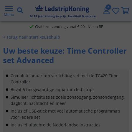
5 jaar garantie
Menu
Al
13
jaar koning in prijs, kwaliteit & service
Gratis verzending vanaf € 20,- NL en BE
< Terug naar start keuzehulp
Klantbeoordeling 9.1
Uw beste keuze: Time Controller
Voor 23:45 uur besteld,
morgen in huis
set Advanced
Complete aquarium verlichting set met de TC420 Time
Controller
Bevat 5 hoogwaardige aquarium led strips
Simuleer lichtsituaties zoals zonsopgang, zonsondergang,
daglicht, nachtlicht en meer
Inclusief USB-stick met veel automatische programma's
voor iedere set
Inclusief uitgebreide Nederlandse instructies