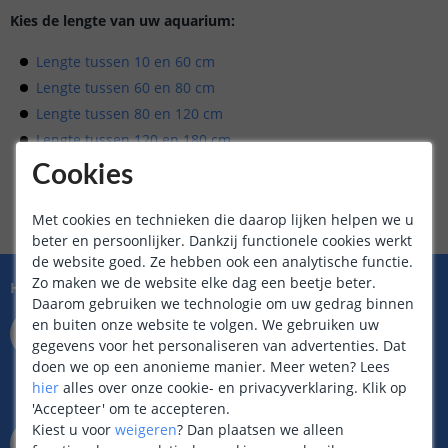
Kies de lengte van uw aquarium:
Lengte tussen 10 en 60 cm
Lengte tussen 60 en 80 cm
Lengte tussen 80 en 120 cm
Lengte tussen 120 en 180 cm
Lengte tussen 180 en 220 cm
Cookies
Lengte tussen 220 en 280 cm
Met cookies en technieken die daarop lijken helpen we u
beter en persoonlijker. Dankzij functionele cookies werkt
de website goed. Ze hebben ook een analytische functie.
Zo maken we de website elke dag een beetje beter.
Hulp nodig?
Daarom gebruiken we technologie om uw gedrag binnen
073 704 11 01
en buiten onze website te volgen. We gebruiken uw
Bereikbaar op ma t/m vr
gegevens voor het personaliseren van advertenties. Dat
van 9.00 tot 22.00 uur
doen we op een anonieme manier.
Meer weten?
Lees
Zaterdag van 9.00 tot 17.00 uur
hier
alles over onze cookie- en privacyverklaring. Klik op
Zondag van 12.00 tot 17.00 uur
'Accepteer' om te accepteren.
info@ledstripkoning.be
Kiest u voor
weigeren
?
Dan plaatsen we alleen
Binnen 24 uur antwoord,