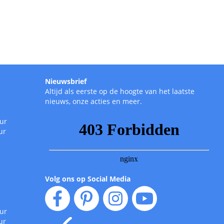
Nieuwsbrief
Altijd als eerste op de hoogte van het laatste
nieuws, onze acties en meer.
uur
ur
Volg ons op Social Media
uur
ur