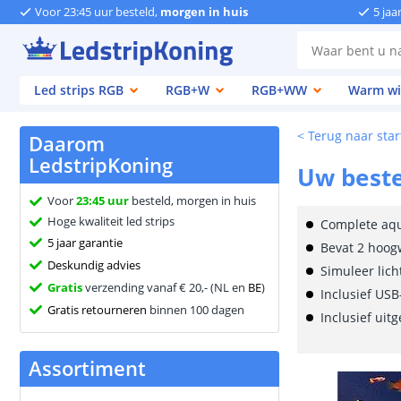
Voor 23:45 uur besteld,
morgen in huis
5 jaa
Led strips RGB
RGB+W
RGB+WW
Warm wi
< Terug naar sta
Daarom
LedstripKoning
Uw beste
Voor
23:45 uur
besteld, morgen in huis
Hoge kwaliteit led strips
Complete aqu
5 jaar garantie
Bevat 2 hoog
Deskundig advies
Simuleer lich
Gratis
verzending vanaf € 20,- (NL en
BE
)
Inclusief USB
Gratis retourneren
binnen 100 dagen
Inclusief uit
Assortiment