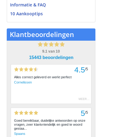
Informatie & FAQ
10 Aankooptips
Klantbeoordelingen
9.1
van
10
15443 beoordelingen
4.5
/
5
Alles correct geleverd en werkt perfect
Cornelissen
MEER
...
5
/
5
Goed bereikbaar, duidelijke antwoorden op onze
vragen, zeer klantvriendelijk en goed te woord
gestaa...
Spaans