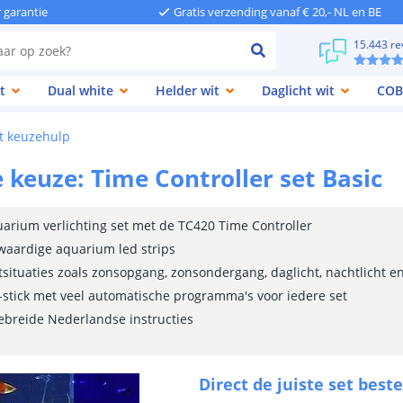
r garantie
Gratis verzending vanaf € 20,- NL en BE
15.443 re
t
Dual white
Helder wit
Daglicht wit
COB
rt keuzehulp
 keuze: Time Controller set Basic
arium verlichting set met de TC420 Time Controller
waardige aquarium led strips
tsituaties zoals zonsopgang, zonsondergang, daglicht, nachtlicht 
-stick met veel automatische programma's voor iedere set
gebreide Nederlandse instructies
Direct de juiste set beste