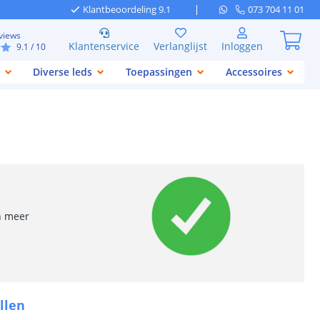
Klantbeoordeling 9.1
073 704 11 01
views
Klantenservice
Verlanglijst
Inloggen
9.1
/ 10
Diverse leds
Toepassingen
Accessoires
en meer
llen