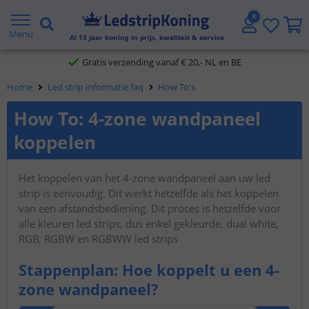
5 jaar garantie
Menu
Al
13
jaar koning in prijs, kwaliteit & service
Gratis verzending vanaf € 20,- NL en BE
Home
Led strip informatie faq
How To's
Klantbeoordeling 9.1
How To: 4-zone wandpaneel
Voor 23:45 uur besteld,
morgen in huis
koppelen
Het koppelen van het 4-zone wandpaneel aan uw led
strip is eenvoudig. Dit werkt hetzelfde als het koppelen
van een afstandsbediening. Dit proces is hetzelfde voor
alle kleuren led strips, dus enkel gekleurde, dual white,
RGB, RGBW en RGBWW led strips
Stappenplan: Hoe koppelt u een 4-
zone wandpaneel?