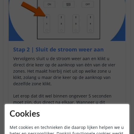
Stap 2 | Sluit de stroom weer aan
Vervolgens sluit u de stroom weer aan en klikt u
direct drie keer op de aanknop van één van de vier
zones. Het maakt hierbij niet uit op welke zone u
klikt, zolang u maar drie keer op de aanknop van
dezelfde zone klikt.
Let erop dat dit wel binnen ongeveer 5 seconden
moet zijn, dus direct na elkaar. Wanneer u dit
gedaan heeft, is de afstandsbediening gekoppeld.
Cookies
Met cookies en technieken die daarop lijken helpen we u
Mocht het toch niet helemaal goed gegaan zijn, omdat u
beter en persoonlijker. Dankzij functionele cookies werkt