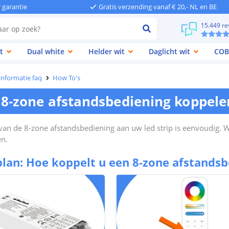
r garantie
Gratis verzending vanaf € 20,- NL en BE
15.449 re
t
Dual white
Helder wit
Daglicht wit
COB
 informatie faq
How To's
 8-zone afstandsbediening koppele
an de 8-zone afstandsbediening aan uw led strip is eenvoudig. W
en.
lan: Hoe koppelt u een 8-zone afstandsb