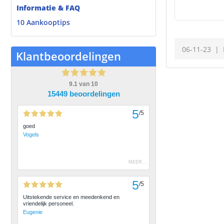
Informatie & FAQ
10 Aankooptips
06-11-23
Klantbeoordelingen
9.1
van
10
15449 beoordelingen
5
/
5
goed
Vogels
MEER
...
5
/
5
Uitstekende service en meedenkend en
vriendelijk personeel.
Eugenie