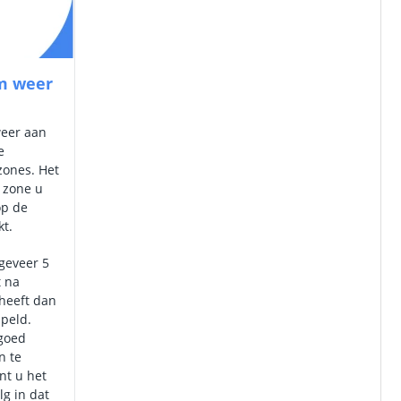
om weer
weer aan
e
zones. Het
e zone u
op de
kt.
ngeveer 5
t na
heeft dan
ppeld.
 goed
n te
nt u het
g in dat