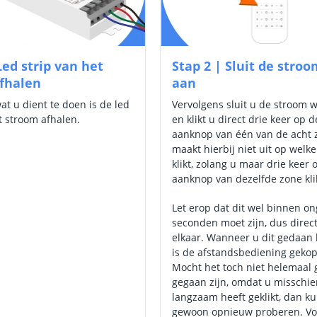
Led strip van het
Stap 2 | Sluit de stro
fhalen
aan
at u dient te doen is de led
Vervolgens sluit u de stroom 
t stroom afhalen.
en klikt u direct drie keer op d
aanknop van één van de acht 
maakt hierbij niet uit op welk
klikt, zolang u maar drie keer 
aanknop van dezelfde zone kli
Let erop dat dit wel binnen o
seconden moet zijn, dus direc
elkaar. Wanneer u dit gedaan 
is de afstandsbediening geko
Mocht het toch niet helemaal
gegaan zijn, omdat u misschie
langzaam heeft geklikt, dan ku
gewoon opnieuw proberen. Vol