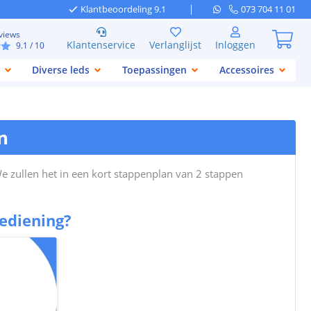
Klantbeoordeling 9.1
073 704 11 01
views
Klantenservice
Verlanglijst
Inloggen
9.1
/ 10
Diverse leds
Toepassingen
Accessoires
n
e zullen het in een kort stappenplan van 2 stappen
ediening?