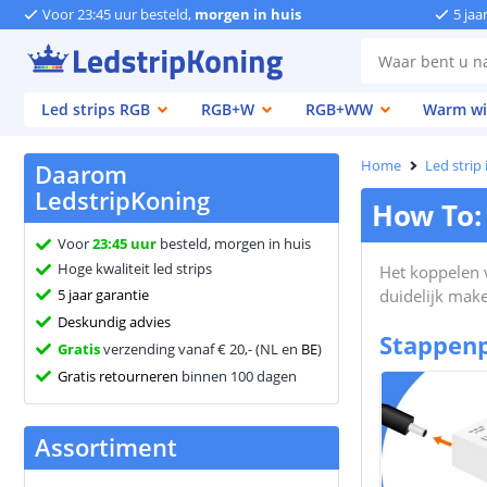
Voor 23:45 uur besteld,
morgen in huis
5 jaa
Led strips RGB
RGB+W
RGB+WW
Warm wi
Home
Led strip
Daarom
LedstripKoning
How To:
Voor
23:45 uur
besteld, morgen in huis
Hoge kwaliteit led strips
Het koppelen v
5 jaar garantie
duidelijk mak
Deskundig advies
Stappenp
Gratis
verzending vanaf € 20,- (NL en
BE
)
Gratis retourneren
binnen 100 dagen
Assortiment