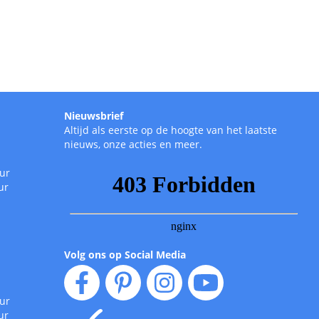
Nieuwsbrief
Altijd als eerste op de hoogte van het laatste
nieuws, onze acties en meer.
uur
ur
Volg ons op Social Media
uur
ur