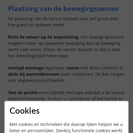
Plaatsing van de bewegingssensor
De plaatsing van de sensor bepaalt voor een groot deel
hoe goed het systeem werkt.
Richt de sensor op de looprichting
. Een bewegingssensor
reageert beter op zijwaartse beweging dan op beweging
recht naar voren. Plaats de sensor daarom zo dat u door
het detectiegebied heen loopt.
Vermijd montage
tegenover
ramen
met direct zonlicht of
dicht bij warmtebronnen
zoals radiatoren. Dit kan zorgen
voor ongewenst inschakelen.
Test de positie
eerst tijdelijk met tape voordat u de sensor
definitief bevestigt. Zo kunt u controleren of het bereik en
de timing naar wens zijn.
Cookies
Bewegingssensor voor ledstrips
Met cookies en technieken die daarop lijken helpen we u
(
18
reviews
)
beter en persoonlijker. Dankzij functionele cookies werkt