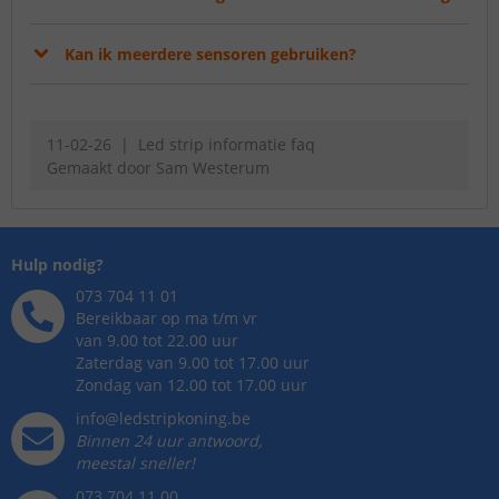
Kan ik meerdere sensoren gebruiken?
11-02-26
Led strip informatie faq
Gemaakt door
Sam Westerum
Hulp nodig?
073 704 11 01
Bereikbaar op ma t/m vr
van 9.00 tot 22.00 uur
Zaterdag van 9.00 tot 17.00 uur
Zondag van 12.00 tot 17.00 uur
info@ledstripkoning.be
Binnen 24 uur antwoord,
meestal sneller!
073 704 11 00