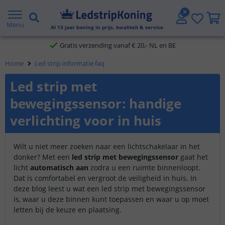
5 jaar garantie
Menu
Al
13
jaar koning in prijs, kwaliteit & service
Gratis verzending vanaf € 20,- NL en BE
Home
Led strip informatie faq
Klantbeoordeling 9.1
Led strip met
Voor 23:45 uur besteld,
morgen in huis
bewegingssensor: handige
verlichting voor in huis
Wilt u niet meer zoeken naar een lichtschakelaar in het
donker? Met een
led strip met bewegingssensor
gaat het
licht
automatisch aan
zodra u een ruimte binnenloopt.
Dat is comfortabel en vergroot de veiligheid in huis. In
deze blog leest u wat een led strip met bewegingssensor
is, waar u deze binnen kunt toepassen en waar u op moet
letten bij de keuze en plaatsing.