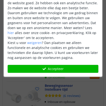
Reageert op beweging
de website goed. Ze hebben ook een analytische functie.
Instelbare tijd
Zo maken we de website elke dag een beetje beter.
Daarom gebruiken we technologie om uw gedrag binnen
Simpel en doeltreffend
en buiten onze website te volgen. We gebruiken uw
13
,
95
gegevens voor het personaliseren van advertenties. Dat
doen we op een anonieme manier.
Meer weten?
Lees
OP VOORRAAD
hier
alles over onze cookie- en privacyverklaring. Klik op
Bewegingssensor
'Accepteer' om te accepteren.
Voor led strips
Kiest u voor
weigeren
?
Dan plaatsen we alleen
(
13
reviews
)
functionele en analytische cookies en gebruiken we
Reageert op beweging
technieken die daarop lijken. U kunt uw voorkeuren later
nog aanpassen op de voorkeuren pagina.
Instelbare tijd
Dag-nacht instelling
Accepteer
15
,
95
OP VOORRAAD
Bewegingssensor
Instelbare tijd
(
6
reviews
)
Inbouw en opbouw