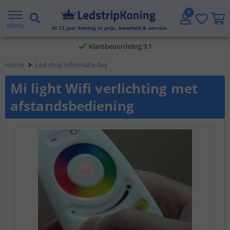
Gratis verzending vanaf € 20,- NL en BE
Menu
Al
13
jaar koning in prijs, kwaliteit & service
Klantbeoordeling 9.1
Home
Led strip informatie faq
Voor 23:45 uur besteld,
morgen in huis
Mi light Wifi verlichting met
afstandsbediening