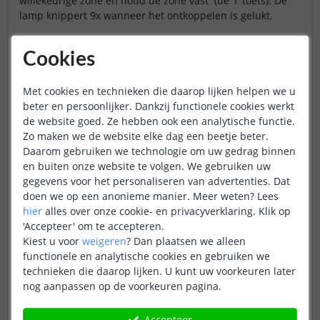
willekeurige zone en houd de zone vast (de 'I' toets). De
lamp knippert 9x wanneer het ontkoppelen is gelukt.
Hoe stel ik mijn verlichting in op warm wit?
Cookies
RGBW lampen bevatten ook warm witte leds. U bereikt
door deze kleur door de zone toets 'aan' (I) enkele
seconden vast te houden.
Met cookies en technieken die daarop lijken helpen we u
beter en persoonlijker. Dankzij functionele cookies werkt
de website goed. Ze hebben ook een analytische functie.
Zo maken we de website elke dag een beetje beter.
Daarom gebruiken we technologie om uw gedrag binnen
en buiten onze website te volgen. We gebruiken uw
gegevens voor het personaliseren van advertenties. Dat
doen we op een anonieme manier.
Meer weten?
Lees
hier
alles over onze cookie- en privacyverklaring. Klik op
'Accepteer' om te accepteren.
Kiest u voor
weigeren
?
Dan plaatsen we alleen
functionele en analytische cookies en gebruiken we
technieken die daarop lijken. U kunt uw voorkeuren later
nog aanpassen op de voorkeuren pagina.
Accepteer