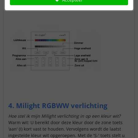
4. Milight RGBWW verlichting
Hoe stel ik mijn Milight verlichting in op een kleur wit?
Warm wit: U bereikt door deze kleur door de zone toets
'aan' (I) kort vast te houden. Vervolgens wordt de laatst
ingestelde kleur wit opgeroepen. Met de 'S-' toets stelt u