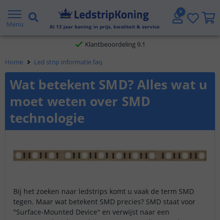
Gratis verzending vanaf € 20,- NL en BE
Menu
Al
13
jaar koning in prijs, kwaliteit & service
Klantbeoordeling 9.1
Voor 23:45 uur besteld,
morgen in huis
Home
Led strip informatie faq
Wat betekent SMD? Alles wat u
moet weten over SMD
technologie
Bij het zoeken naar ledstrips komt u vaak de term SMD
tegen. Maar wat betekent SMD precies? SMD staat voor
"Surface-Mounted Device" en verwijst naar een