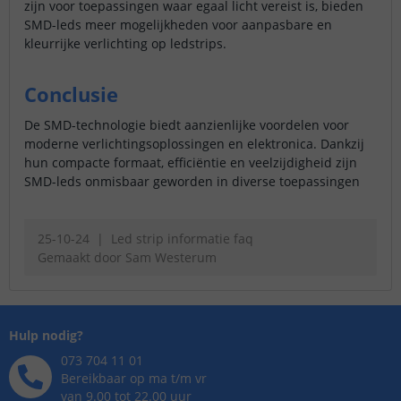
zijn voor toepassingen waar egaal licht vereist is, bieden
SMD-leds meer mogelijkheden voor aanpasbare en
kleurrijke verlichting op ledstrips.
Conclusie
De SMD-technologie biedt aanzienlijke voordelen voor
moderne verlichtingsoplossingen en elektronica. Dankzij
hun compacte formaat, efficiëntie en veelzijdigheid zijn
SMD-leds onmisbaar geworden in diverse toepassingen
25-10-24
Led strip informatie faq
Gemaakt door
Sam Westerum
Hulp nodig?
073 704 11 01
Bereikbaar op ma t/m vr
van 9.00 tot 22.00 uur