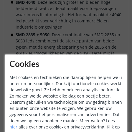
SMD 4040
: Deze leds zijn groter en bieden hoge
helderheid, wat ze ideaal maakt voor toepassingen
waar intens licht nodig is. Het formaat maakt de 4040
led geschikt voor verlichting in commerciële en
industriële omgevingen.
SMD 2835 + 5050
: Deze combinatie van SMD 2835 en
5050 leds combineert de sterke punten van beide
typen, met de energiebesparing van de 2835 en de
RGB-kleurmogelijkheden van de 5050. Deze mix is
ideaal voor gebruikers die zowel helder wit als
Cookies
kleurrijk licht willen kunnen instellen op hun ledstrips.
Met cookies en technieken die daarop lijken helpen we u
beter en persoonlijker. Dankzij functionele cookies werkt
Kies het juiste SMD-ledtype op basis van
de website goed. Ze hebben ook een analytische functie.
je gewenste lichtintensiteit en toepassing
Zo maken we de website elke dag een beetje beter.
om optimaal te profiteren van de
Daarom gebruiken we technologie om uw gedrag binnen
voordelen van LED-verlichting.
en buiten onze website te volgen. We gebruiken uw
gegevens voor het personaliseren van advertenties. Dat
doen we op een anonieme manier.
Meer weten?
Lees
hier
alles over onze cookie- en privacyverklaring. Klik op
Voordelen van SMD-technologie