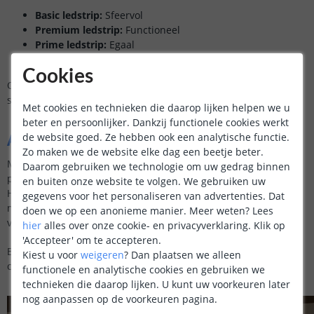
Basic ledstrip:
Sfeervol
Premium ledstrip:
Functioneel
Prime ledstrip:
Egaal
Pro ledstrip:
Krachtig
Cookies
Op onze productpagina’s vindt u nog meer informatie over de
specificaties
Met cookies en technieken die daarop lijken helpen we u
beter en persoonlijker. Dankzij functionele cookies werkt
Advies
de website goed. Ze hebben ook een analytische functie.
Zo maken we de website elke dag een beetje beter.
Met de juiste verlichting kunt u een ruimte niet alleen
Daarom gebruiken we technologie om uw gedrag binnen
praktisch verlichten, maar ook sfeervol en uitnodigend maken.
en buiten onze website te volgen. We gebruiken uw
Heeft u vragen of heeft u advies nodig? Neem gerust contact
gegevens voor het personaliseren van advertenties. Dat
met ons op. Ons team staat klaar om u te helpen de perfecte
doen we op een anonieme manier.
Meer weten?
Lees
verlichting voor uw badkamer te vinden.
hier
alles over onze cookie- en privacyverklaring. Klik op
'Accepteer' om te accepteren.
Bent u klaar om uw badkamer te transformeren? Ontdek onze
Kiest u voor
weigeren
?
Dan plaatsen we alleen
collectie en kies de perfecte ledverlichting bij LedstripKoning.
functionele en analytische cookies en gebruiken we
technieken die daarop lijken. U kunt uw voorkeuren later
nog aanpassen op de voorkeuren pagina.