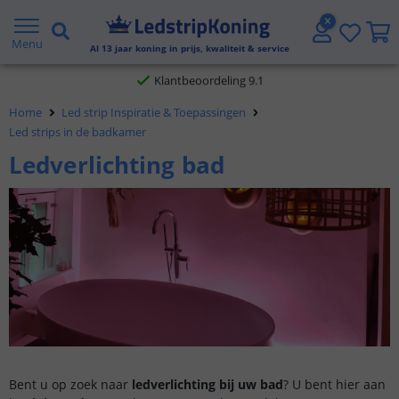
Gratis verzending vanaf € 20,- NL en BE
Menu
Al
13
jaar koning in prijs, kwaliteit & service
Klantbeoordeling 9.1
Home
Led strip Inspiratie & Toepassingen
Voor 23:45 uur besteld,
morgen in huis
Led strips in de badkamer
Ledverlichting bad
Bent u op zoek naar
ledverlichting bij uw bad
? U bent hier aan