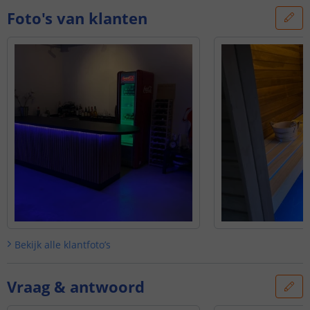
Foto's van klanten
Bekijk alle
klantfoto’s
Vraag & antwoord