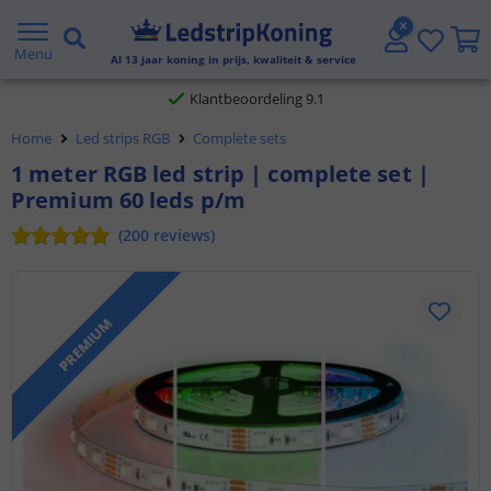
Gratis verzending vanaf € 20,- NL en BE
Menu
Al
13
jaar koning in prijs, kwaliteit & service
Klantbeoordeling 9.1
Voor 23:45 uur besteld,
morgen in huis
Home
Led strips RGB
Complete sets
1 meter RGB led strip | complete set |
Premium 60 leds p/m
(
200
reviews
)
PREMIUM