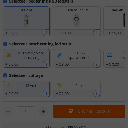
Selecteer bediening RGB ledstrip
Basic RF
Luxe touch RF
Bediening
+
€ 0
,
00
+
€ 10
,
00
+
€ 15
,
00
Selecteer bescherming led strip
IP20: veilig voor
IP65:
IP67
aanraking
spatwaterdicht
wat
+
€ 0
,
00
+
€ 3
,
00
+
€ 8
,
00
Selecteer voltage
12 volt
24 volt
+
€ 0
,
00
+
€ 2
,
50
IN WINKELWAGEN
Productnummer
:
RBCS60-01M