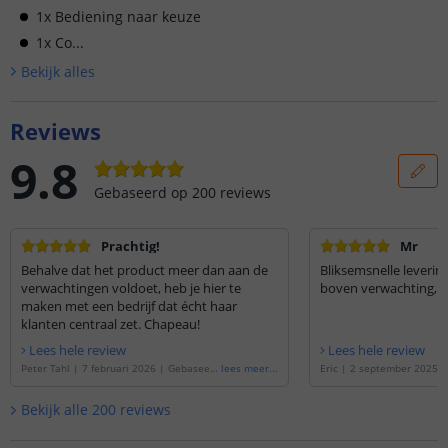
1x Bediening naar keuze
1x Co...
Bekijk alle
s
Reviews
9.8
Gebaseerd op
200
reviews
Prachtig!
Mr
Behalve dat het product meer dan aan de
Bliksemsnelle leveri
verwachtingen voldoet, heb je hier te
boven verwachting, z
maken met een bedrijf dat écht haar
klanten centraal zet. Chapeau!
Lees hele review
Lees hele review
Peter Tahl
|
7 februari 2026
|
Gebaseerd
lees meer
...
Eric
|
2 september 2025
op de
'
4 meter RGB led strip | complete
de
'
6 meter RGB led strip 
set | Premium 60 leds p/m
'
| Premium 60 leds p/m
'
Bekijk alle
200
reviews