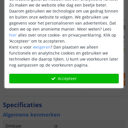
Zo maken we de website elke dag een beetje beter.
Daarom gebruiken we technologie om uw gedrag binnen
en buiten onze website te volgen. We gebruiken uw
gegevens voor het personaliseren van advertenties. Dat
doen we op een anonieme manier.
Meer weten?
Lees
hier
alles over onze cookie- en privacyverklaring. Klik op
1M - compleet profiel
2M - compl
'Accepteer' om te accepteren.
Opbouw - smal en laag
Opbouw - s
Kiest u voor
weigeren
?
Dan plaatsen we alleen
(
70
reviews
)
functionele en analytische cookies en gebruiken we
technieken die daarop lijken. U kunt uw voorkeuren later
12
,
95
OP VOORRAAD
OP VOORRAAD
nog aanpassen op de voorkeuren pagina.
Accepteer
IN WINKELWAGEN
IN WINKELW
Specificaties
Algemene kenmerken
Dimbaar
Ja