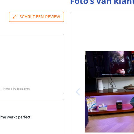
Foto's van klan
SCHRIJF EEN REVIEW
| Prime 810 leds p/m
'
ome werkt perfect!