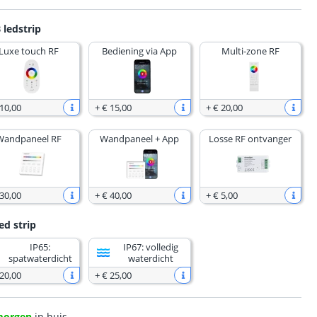
 ledstrip
Luxe touch RF
Bediening via App
Multi-zone RF
 10
,
00
+
€ 15
,
00
+
€ 20
,
00
Wandpaneel RF
Wandpaneel + App
Losse RF ontvanger
 30
,
00
+
€ 40
,
00
+
€ 5
,
00
ed strip
IP65:
IP67: volledig
spatwaterdicht
waterdicht
 20
,
00
+
€ 25
,
00
morgen
in huis