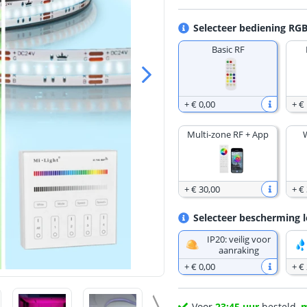
Selecteer bediening RGB
Basic RF
+
€ 0
,
00
+
€
Multi-zone RF + App
+
€ 30
,
00
+
€
Selecteer bescherming l
IP20: veilig voor
aanraking
+
€ 0
,
00
+
€
Voor
23:45 uur
besteld,