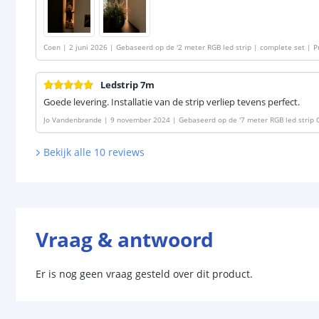
Coen
|
2 juni 2026
|
Gebaseerd op de
'
2 meter RGB led strip | complete set | 
Ledstrip 7m
Goede levering. Installatie van de strip verliep tevens perfect.
Jo Vandenbrande
|
9 november 2024
|
Gebaseerd op de
'
7 meter RGB led strip
Bekijk alle
10
reviews
Vraag & antwoord
Er is nog geen vraag gesteld over dit product.