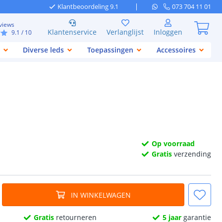
Klantbeoordeling 9.1
073 704 11 01
views
Klantenservice
Verlanglijst
Inloggen
9.1
/ 10
Diverse leds
Toepassingen
Accessoires
Op voorraad
Gratis
verzending
IN WINKELWAGEN
Gratis
retourneren
5 jaar
garantie