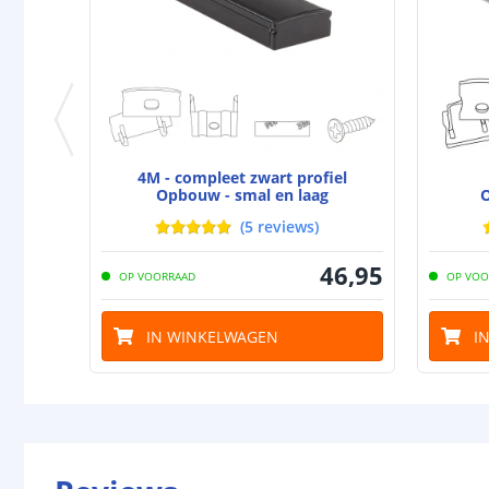
4M - compleet zwart profiel
Opbouw - smal en laag
O
(
5
reviews
)
46
,
95
OP VOORRAAD
OP VOO
IN WINKELWAGEN
I