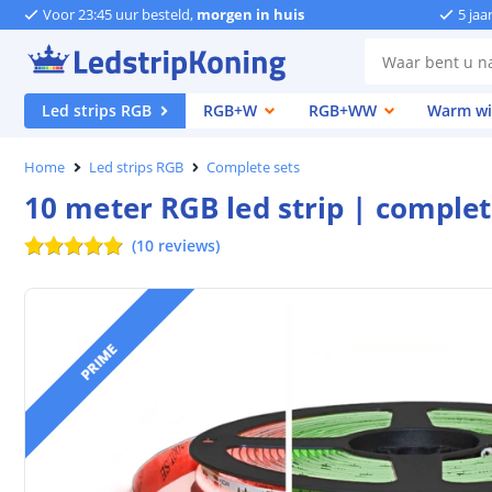
Voor 23:45 uur besteld,
morgen in huis
5 jaa
Led strips RGB
RGB+W
RGB+WW
Warm wi
Home
Led strips RGB
Complete sets
10 meter RGB led strip | complet
(
10
reviews
)
PRIME