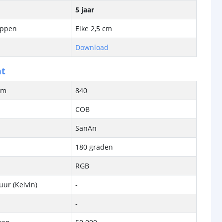
5 jaar
ippen
Elke 2,5 cm
Download
ht
/m
840
COB
SanAn
180 graden
RGB
ur (Kelvin)
-
-