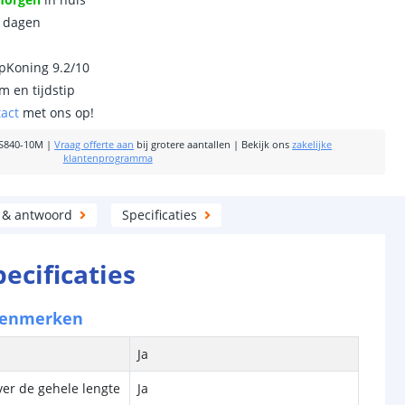
0 dagen
ipKoning 9.2/10
m en tijdstip
tact
met ons op!
S840-10M
|
Vraag offerte aan
bij grotere aantallen
|
Bekijk ons
zakelijke
klantenprogramma
 & antwoord
Specificaties
pecificaties
kenmerken
Ja
ver de gehele lengte
Ja