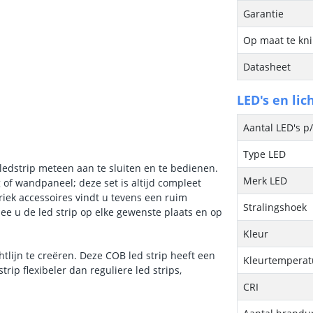
Garantie
Op maat te kn
Datasheet
LED's en lic
Aantal LED's p
Type LED
 ledstrip meteen aan te sluiten en te bedienen.
Merk LED
 of wandpaneel; deze set is altijd compleet
iek accessoires vindt u tevens een ruim
Stralingshoek
ee u de led strip op elke gewenste plaats en op
Kleur
htlijn te creëren. Deze COB led strip heeft een
Kleurtemperatu
rip flexibeler dan reguliere led strips,
CRI