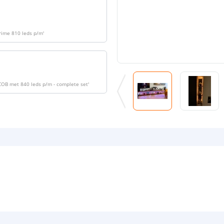
Prime 810 leds p/m
'
 COB met 840 leds p/m - complete set
'