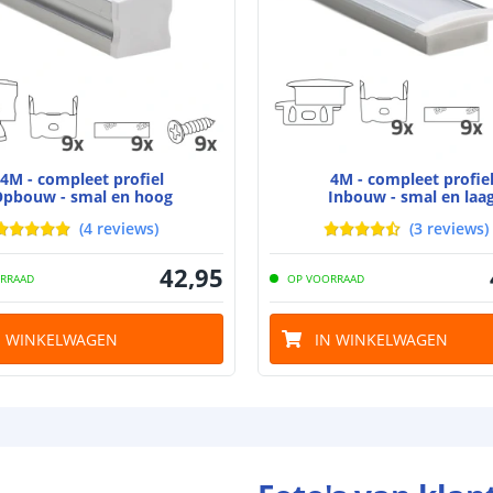
Plakstrip
Breedte led st
4M - compleet profiel
4M - compleet profie
Dikte led strip
pbouw - smal en hoog
Inbouw - smal en laa
(
4
reviews
)
(
3
reviews
)
42
,
95
Aansluiting be
RRAAD
OP VOORRAAD
Aansluiting ei
N WINKELWAGEN
IN WINKELWAGEN