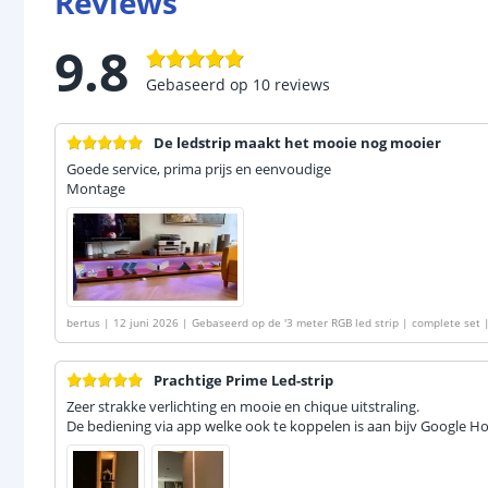
Reviews
9.8
Gebaseerd op
10
reviews
De ledstrip maakt het mooie nog mooier
Goede service, prima prijs en eenvoudige
Montage
bertus
|
12 juni 2026
|
Gebaseerd op de
'
3 meter RGB led strip | complete set 
Prachtige Prime Led-strip
Zeer strakke verlichting en mooie en chique uitstraling.
De bediening via app welke ook te koppelen is aan bijv Google H