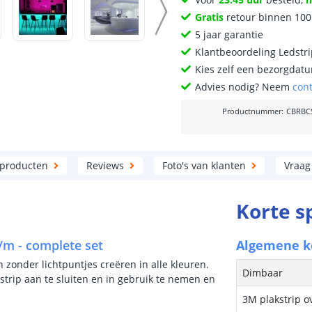
Gratis
retour binnen 10
5 jaar garantie
Klantbeoordeling Ledstr
Kies zelf een bezorgdatu
Advies nodig? Neem
con
Productnummer
:
CBRBC
 producten
Reviews
Foto's van klanten
Vraag
Korte s
p/m - complete set
Algemene 
n zonder lichtpuntjes creëren in alle kleuren.
Dimbaar
strip aan te sluiten en in gebruik te nemen en
3M plakstrip o