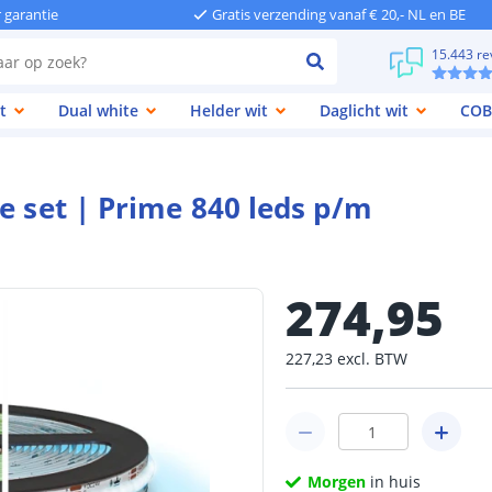
r garantie
Gratis verzending vanaf € 20,- NL en BE
15.443 re
t
Dual white
Helder wit
Daglicht wit
COB
e set | Prime 840 leds p/m
274
,
95
227
,
23
excl.
BTW
Morgen
in huis