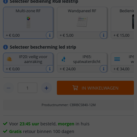
Selecteer bediening RGB ledstrip
Multi-zone RF
Wandpaneel RF
Bediening
+
€ 0
,
00
+
€ 5
,
00
+
€ 15
,
00
Selecteer bescherming led strip
IP20: veilig voor
IP65:
IP67
aanraking
spatwaterdicht
wat
+
€ 0
,
00
+
€ 24
,
00
+
€ 34
,
00
IN WINKELWAGEN
Productnummer
:
CBRBCS840-12M
Voor
23:45 uur
besteld,
morgen
in huis
Gratis
retour binnen 100 dagen