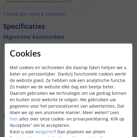
Door
priscilla
op
donderdag 26 januari 2023
Het is wel erg belangrijk om de
adapter/voeding en controller
Bekijk alle
Vraag & antwoord
(ontvanger van de afstandsbediening)
op een droge plek te plaatsen. Deze zijn
Specificaties
niet waterdicht. Als dat niet mogelijk is,
kunt u gebruik maken van een dribox.
Algemene kenmerken
https://www.ledstripkoning.be/...
Dimbaar
Ja
Cookies
3M plakstrip over de
Ja
gehele lengte
Met cookies en technieken die daarop lijken helpen we u
beter en persoonlijker. Dankzij functionele cookies werkt
Garantie
5 jaar
de website goed. Ze hebben ook een analytische functie.
Zo maken we de website elke dag een beetje beter.
Op maat te knippen
Elke 2,5 cm
Daarom gebruiken we technologie om uw gedrag binnen
en buiten onze website te volgen. We gebruiken uw
Datasheet
Download
gegevens voor het personaliseren van advertenties. Dat
doen we op een anonieme manier.
Meer weten?
Lees
LED's en licht
hier
alles over onze cookie- en privacyverklaring. Klik op
'Accepteer' om te accepteren.
Aantal LED's p/m
840
Kiest u voor
weigeren
?
Dan plaatsen we alleen