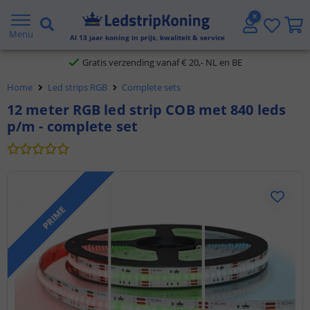
5 jaar garantie
Menu
Al
13
jaar koning in prijs, kwaliteit & service
Gratis verzending vanaf € 20,- NL en BE
Home
Led strips RGB
Complete sets
Klantbeoordeling 9.1
12 meter RGB led strip COB met 840 leds
p/m - complete set
Voor 23:45 uur besteld,
morgen in huis
PRIME