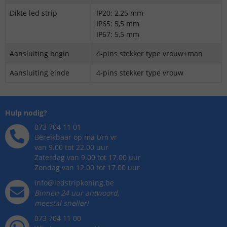
Dikte led strip
IP20: 2,25 mm
IP65: 5,5 mm
IP67: 5,5 mm
Aansluiting begin
4-pins stekker type vrouw+man
Aansluiting einde
4-pins stekker type vrouw
Hulp nodig?
073 704 11 01
Bereikbaar op ma t/m vr
van 9.00 tot 22.00 uur
Zaterdag van 9.00 tot 17.00 uur
Zondag van 12.00 tot 17.00 uur
info@ledstripkoning.be
Binnen 24 uur antwoord,
meestal sneller!
073 704 11 00