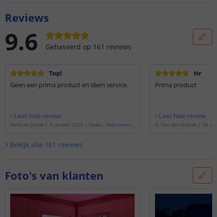
Reviews
9.6
Gebaseerd op
161
reviews
Top!
Hr
Geen een prima product en idem service.
Prima product
Lees hele review
Lees hele review
Ferry de Joode
|
3 januari 2026
|
Gebase
lees meer
...
R. Van der woerdt
|
24 se
erd op de
'
9 meter RGB led strip | compl
|
Gebaseerd op de
'
2 mete
ete set | Basic 30 leds p/m
'
| complete set | Basic 30
Bekijk alle
161
reviews
Foto's van klanten