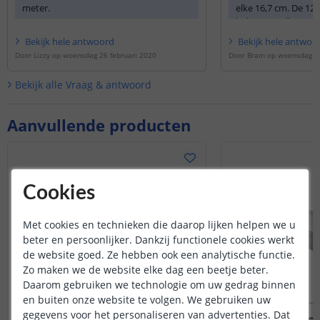
meter.
elke 16,7 cm. De 12
led strip is elke 5 c
24 volt variant elke
Bekijk
hele
antwoord
Bekijk
hele
antwoo
Door
Lizzy
op
woensdag 26 februari 2020
Door
Bram
op
woensdag 2
Bekijk alle
Vraag & antwoord
Aanvullende producten
Cookies
Met cookies en technieken die daarop lijken helpen we u
beter en persoonlijker. Dankzij functionele cookies werkt
de website goed. Ze hebben ook een analytische functie.
Zo maken we de website elke dag een beetje beter.
Daarom gebruiken we technologie om uw gedrag binnen
en buiten onze website te volgen. We gebruiken uw
gegevens voor het personaliseren van advertenties. Dat