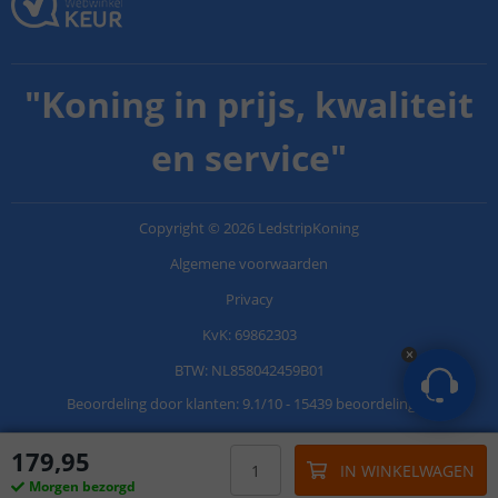
"
Koning in prijs, kwaliteit
en service
"
Copyright
©
2026
LedstripKoning
Algemene voorwaarden
Privacy
KvK: 69862303
BTW: NL858042459B01
Beoordeling door klanten:
9.1
/
10
-
15439 beoordelingen
179
,
95
IN WINKELWAGEN
Morgen bezorgd