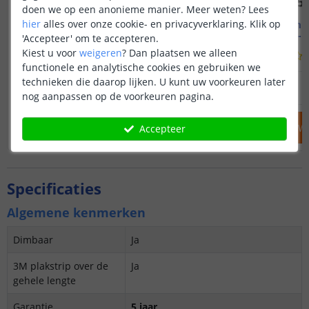
doen we op een anonieme manier.
Meer weten?
Lees
hier
alles over onze cookie- en privacyverklaring. Klik op
1M - compleet profiel
2M - compl
Opbouw - smal en laag
Opbouw - s
'Accepteer' om te accepteren.
Kiest u voor
weigeren
?
Dan plaatsen we alleen
(
70
reviews
)
functionele en analytische cookies en gebruiken we
technieken die daarop lijken. U kunt uw voorkeuren later
12
,
95
OP VOORRAAD
OP VOORRAAD
nog aanpassen op de voorkeuren pagina.
IN WINKELWAGEN
IN WINKELW
Accepteer
Specificaties
Algemene kenmerken
Dimbaar
Ja
3M plakstrip over de
Ja
gehele lengte
Garantie
5 jaar