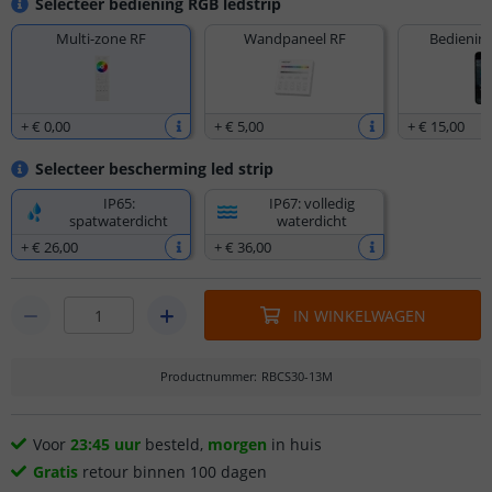
Selecteer bediening RGB ledstrip
Multi-zone RF
Wandpaneel RF
Bediening
+
€ 0
,
00
+
€ 5
,
00
+
€ 15
,
00
Selecteer bescherming led strip
IP65:
IP67: volledig
spatwaterdicht
waterdicht
+
€ 26
,
00
+
€ 36
,
00
IN WINKELWAGEN
Productnummer
:
RBCS30-13M
Voor
23:45 uur
besteld,
morgen
in huis
Gratis
retour binnen 100 dagen