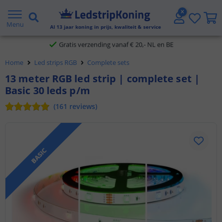
5 jaar garantie
Menu
Gratis verzending vanaf € 20,- NL en BE
Al
13
jaar koning in prijs, kwaliteit & service
Klantbeoordeling 9.1
Home
Led strips RGB
Complete sets
Voor 23:45 uur besteld,
morgen in huis
13 meter RGB led strip | complete set |
Basic 30 leds p/m
(
161
reviews
)
BASIC