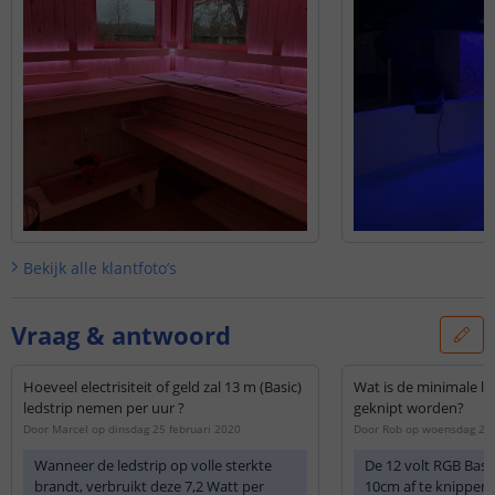
Bekijk alle
klantfoto’s
Vraag & antwoord
Hoeveel electrisiteit of geld zal 13 m (Basic)
Wat is de minimale l
ledstrip nemen per uur ?
geknipt worden?
Door
Marcel
op
dinsdag 25 februari 2020
Door
Rob
op
woensdag 25
Wanneer de ledstrip op volle sterkte
De 12 volt RGB Basic 
brandt, verbruikt deze 7,2 Watt per
10cm af te knippen 