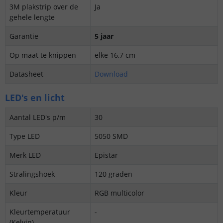
3M plakstrip over de
Ja
gehele lengte
Garantie
5 jaar
Op maat te knippen
elke 16,7 cm
Datasheet
Download
LED's en licht
Aantal LED's p/m
30
Type LED
5050 SMD
Merk LED
Epistar
Stralingshoek
120 graden
Kleur
RGB multicolor
Kleurtemperatuur
-
(Kelvin)