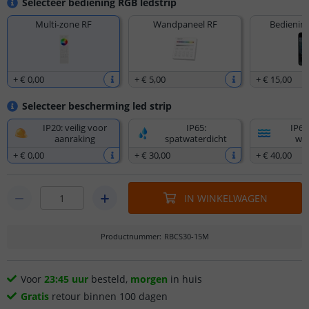
Selecteer bediening RGB ledstrip
Multi-zone RF
Wandpaneel RF
Bediening
+
€ 0
,
00
+
€ 5
,
00
+
€ 15
,
00
Selecteer bescherming led strip
IP20: veilig voor
IP65:
IP67
aanraking
spatwaterdicht
wat
+
€ 0
,
00
+
€ 30
,
00
+
€ 40
,
00
IN WINKELWAGEN
Productnummer
:
RBCS30-15M
Voor
23:45 uur
besteld,
morgen
in huis
Gratis
retour binnen 100 dagen