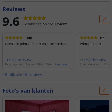
Reviews
9.6
Gebaseerd op
161
reviews
Top!
Hr
Geen een prima product en idem service.
Prima product
Lees hele review
Lees hele review
Ferry de Joode
|
3 januari 2026
|
Gebase
lees meer
...
R. Van der woerdt
|
24 se
erd op de
'
9 meter RGB led strip | compl
|
Gebaseerd op de
'
2 mete
ete set | Basic 30 leds p/m
'
| complete set | Basic 30
Bekijk alle
161
reviews
Foto's van klanten