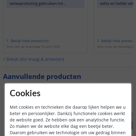
serieaansluiting gebruiken tot
witte en helder wit
maximaal 20 meter. Alle andere
een CRI van 90.
varianten kunnen tot maximaal 10
meter.
Bekijk
hele
antwoord
Bekijk
hele
antwoo
Door
Levi
op
woensdag 16 april 2025
Door
Lizzy
op
maandag 28
Bekijk alle
Vraag & antwoord
Aanvullende producten
Cookies
Met cookies en technieken die daarop lijken helpen we u
beter en persoonlijker. Dankzij functionele cookies werkt
de website goed. Ze hebben ook een analytische functie.
Zo maken we de website elke dag een beetje beter.
Daarom gebruiken we technologie om uw gedrag binnen