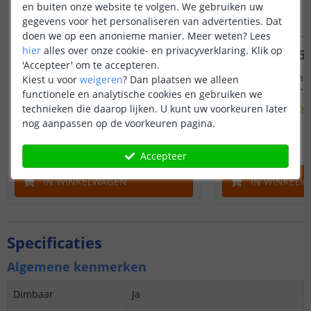
en buiten onze website te volgen. We gebruiken uw
gegevens voor het personaliseren van advertenties. Dat
doen we op een anonieme manier.
Meer weten?
Lees
hier
alles over onze cookie- en privacyverklaring. Klik op
'Accepteer' om te accepteren.
1M - compleet profiel
2M - compl
Kiest u voor
weigeren
?
Dan plaatsen we alleen
Opbouw - smal en laag
Opbouw - s
functionele en analytische cookies en gebruiken we
technieken die daarop lijken. U kunt uw voorkeuren later
(
70
reviews
)
nog aanpassen op de voorkeuren pagina.
12
,
95
OP VOORRAAD
OP VOORRAAD
Accepteer
IN WINKELWAGEN
IN WINKELW
Specificaties
Algemene kenmerken
Dimbaar
Ja