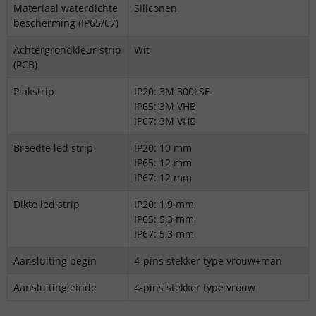
Materiaal waterdichte
Siliconen
bescherming (IP65/67)
Achtergrondkleur strip
Wit
(PCB)
Plakstrip
IP20: 3M 300LSE
IP65: 3M VHB
IP67: 3M VHB
Breedte led strip
IP20: 10 mm
IP65: 12 mm
IP67: 12 mm
Dikte led strip
IP20: 1,9 mm
IP65: 5,3 mm
IP67: 5,3 mm
Aansluiting begin
4-pins stekker type vrouw+man
Aansluiting einde
4-pins stekker type vrouw