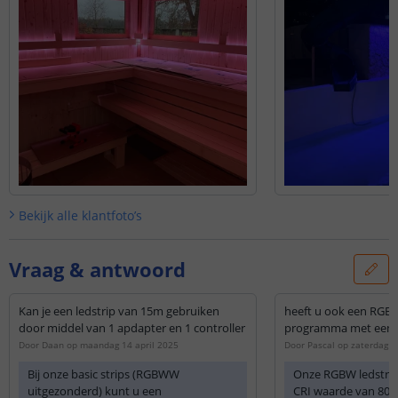
Bekijk alle
klantfoto’s
Vraag & antwoord
Kan je een ledstrip van 15m gebruiken
heeft u ook een RGBW 
door middel van 1 apdapter en 1 controller
programma met een C
Door
Daan
op
maandag 14 april 2025
Door
Pascal
op
zaterdag 
Bij onze basic strips (RGBWW
Onze RGBW ledstrip
uitgezonderd) kunt u een
CRI waarde van 80.