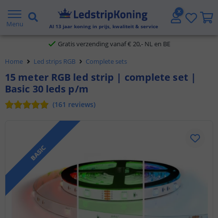
5 jaar garantie
Menu
Al
13
jaar koning in prijs, kwaliteit & service
Gratis verzending vanaf € 20,- NL en BE
Klantbeoordeling 9.1
Home
Led strips RGB
Complete sets
15 meter RGB led strip | complete set |
Voor 23:45 uur besteld,
morgen in huis
Basic 30 leds p/m
(
161
reviews
)
BASIC