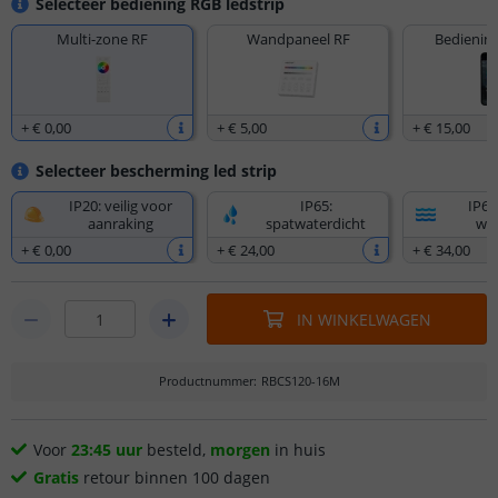
Selecteer bediening RGB ledstrip
Multi-zone RF
Wandpaneel RF
Bediening
+
€ 0
,
00
+
€ 5
,
00
+
€ 15
,
00
Selecteer bescherming led strip
IP20: veilig voor
IP65:
IP67
aanraking
spatwaterdicht
wat
+
€ 0
,
00
+
€ 24
,
00
+
€ 34
,
00
IN WINKELWAGEN
Productnummer
:
RBCS120-16M
Voor
23:45 uur
besteld,
morgen
in huis
Gratis
retour binnen 100 dagen