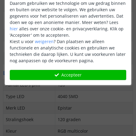
Daarom gebruiken we technologie om uw gedrag binnen
Dimbaar
Ja
en buiten onze website te volgen. We gebruiken uw
gegevens voor het personaliseren van advertenties. Dat
3M plakstrip over de
Ja
doen we op een anonieme manier.
Meer weten?
Lees
gehele lengte
hier
alles over onze cookie- en privacyverklaring. Klik op
'Accepteer' om te accepteren.
Garantie
5 jaar
Kiest u voor
weigeren
?
Dan plaatsen we alleen
Op maat te knippen
elke 5 cm
functionele en analytische cookies en gebruiken we
technieken die daarop lijken. U kunt uw voorkeuren later
Datasheet
Download
nog aanpassen op de voorkeuren pagina.
LED's en licht
Accepteer
Aantal LED's p/m
120
Type LED
4040 SMD
Merk LED
Epistar
Stralingshoek
120 graden
Kleur
RGB multicolor