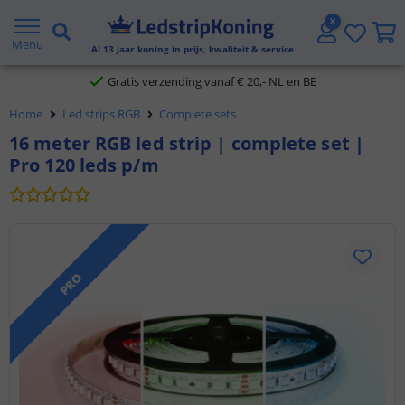
5 jaar garantie
Menu
Al
13
jaar koning in prijs, kwaliteit & service
Gratis verzending vanaf € 20,- NL en BE
Home
Led strips RGB
Complete sets
Klantbeoordeling 9.1
16 meter RGB led strip | complete set |
Voor 23:45 uur besteld,
morgen in huis
Pro 120 leds p/m
PRO