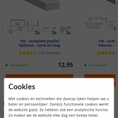
1M - compleet profiel
1M - compl
Opbouw - smal en laag
Inbouw - s
(
70
reviews
)
12
,
95
OP VOORRAAD
OP VOORRAAD
IN WINKELWAGEN
IN WINKELW
Cookies
Met cookies en technieken die daarop lijken helpen we u
Specificaties
beter en persoonlijker. Dankzij functionele cookies werkt
de website goed. Ze hebben ook een analytische functie.
Algemene kenmerken
Zo maken we de website elke dag een beetje beter.