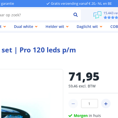
r garantie
Gratis verzending vanaf € 20,- NL en BE
15.443 re
t
Dual white
Helder wit
Daglicht wit
COB
 set | Pro 120 leds p/m
71
,
95
59
,
46
excl.
BTW
Morgen
in huis