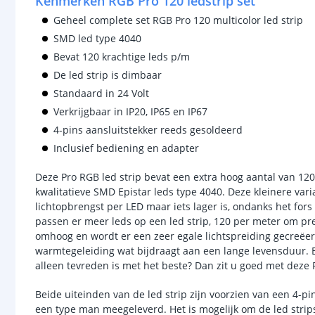
Kenmerken RGB Pro 120 ledstrip set
Geheel complete set RGB Pro 120 multicolor led strip
SMD led type 4040
Bevat 120 krachtige leds p/m
De led strip is dimbaar
Standaard in 24 Volt
Verkrijgbaar in IP20, IP65 en IP67
4-pins aansluitstekker reeds gesoldeerd
Inclusief bediening en adapter
Deze Pro RGB led strip bevat een extra hoog aantal van 120
kwalitatieve SMD Epistar leds type 4040. Deze kleinere vari
lichtopbrengst per LED maar iets lager is, ondanks het fors
passen er meer leds op een led strip, 120 per meter om pre
omhoog en wordt er een zeer egale lichtspreiding gecreëe
warmtegeleiding wat bijdraagt aan een lange levensduur. B
alleen tevreden is met het beste? Dan zit u goed met deze 
Beide uiteinden van de led strip zijn voorzien van een 4-pi
een type man meegeleverd. Het is mogelijk om de led strip