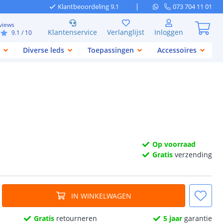
Klantbeoordeling 9.1
073 704 11 01
views
Klantenservice
Verlanglijst
Inloggen
9.1
/ 10
Diverse leds
Toepassingen
Accessoires
Op voorraad
Gratis
verzending
IN WINKELWAGEN
Gratis
retourneren
5 jaar
garantie