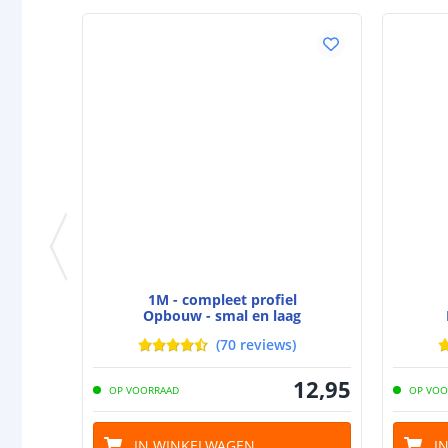
1M - compleet profiel
Opbouw - smal en laag
(
70
reviews
)
12
,
95
OP VOORRAAD
OP VOO
IN WINKELWAGEN
I