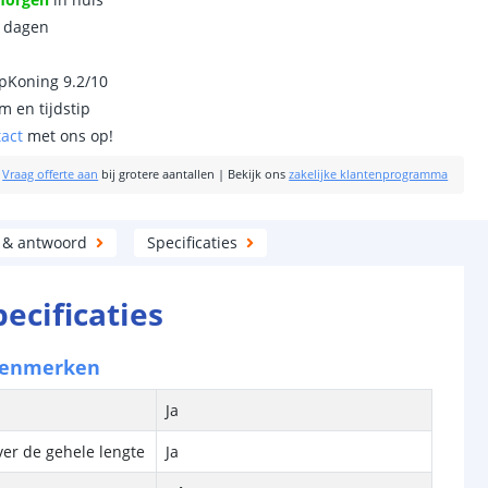
0 dagen
ipKoning 9.2/10
m en tijdstip
tact
met ons op!
|
Vraag offerte aan
bij grotere aantallen
|
Bekijk ons
zakelijke klantenprogramma
 & antwoord
Specificaties
pecificaties
kenmerken
Ja
ver de gehele lengte
Ja