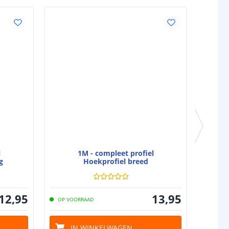
IP65: 3M VHB
IP67: 3M VHB
rip
IP20: 10 mm
IP65: 12 mm
IP67: 12 mm
IP20: 1,75 mm
IP65: 5,2 mm
IP67: 5,2 mm
gin
4-pins stekker type vrouw+man
nde
4-pins stekker type vrouw
l
1M - compleet profiel
g
Hoekprofiel breed
12
,
95
13
,
95
OP VOORRAAD
IN WINKELWAGEN