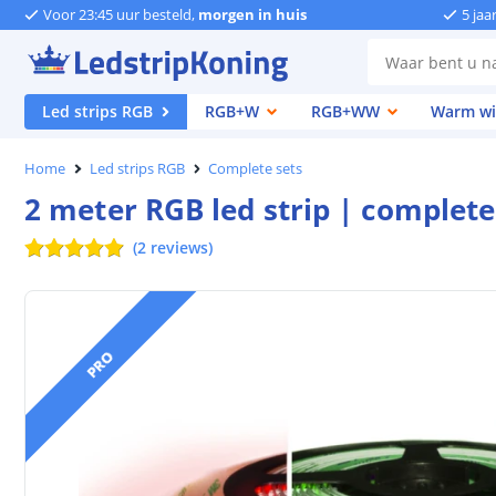
Voor 23:45 uur besteld,
morgen in huis
5 jaa
Led strips RGB
RGB+W
RGB+WW
Warm wi
Home
Led strips RGB
Complete sets
2 meter RGB led strip | complete
(
2
reviews
)
PRO