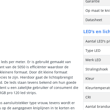
Garantie
Op maat te kn
Datasheet
LED's en lic
Aantal LED's p
Type LED
Merk LED
 leds per meter. Er is gebruikt gemaakt van
ant van de 5050 is efficiënter waardoor de
Stralingshoek
 kleinere formaat. Door dit kleine formaat
cies te zijn. Hierdoor gaat de lichtopbrengst
Kleur
rd. De leds staan tevens bekend om hun goede
ent u een zakelijke gebruiker of consument die
Kleurtemperatu
RGB pro 120 led strips.
CRI
ns aansluitstekker type vrouw, tevens wordt er
Aantal brandu
s op de aangegeven kniplijnen in te korten en