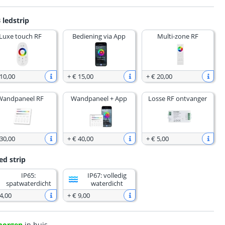
 ledstrip
Luxe touch RF
Bediening via App
Multi-zone RF
 10
,
00
+
€ 15
,
00
+
€ 20
,
00
Wandpaneel RF
Wandpaneel + App
Losse RF ontvanger
 30
,
00
+
€ 40
,
00
+
€ 5
,
00
ed strip
IP65:
IP67: volledig
spatwaterdicht
waterdicht
4
,
00
+
€ 9
,
00
morgen
in huis