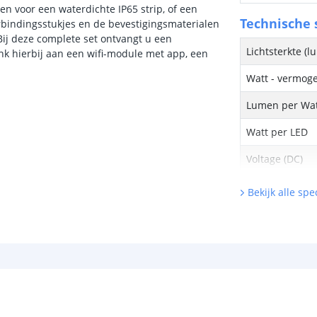
n voor een waterdichte IP65 strip, of een
Technische s
verbindingsstukjes en de bevestigingsmaterialen
. Bij deze complete set ontvangt u een
Lichtsterkte (
nk hierbij aan een wifi-module met app, een
Watt - vermog
Lumen per Wa
Watt per LED
Voltage (DC)
Strip eigen
Bekijk alle spec
Bescherming
Materiaal wate
bescherming (I
Achtergrondkle
Plakstrip