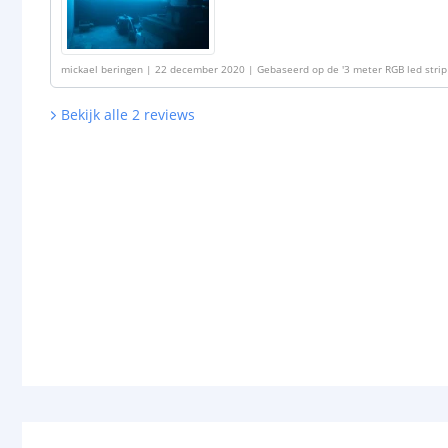
mickael beringen
|
22 december 2020
|
Gebaseerd op de
'
3 meter RGB led strip
Bekijk alle
2
reviews