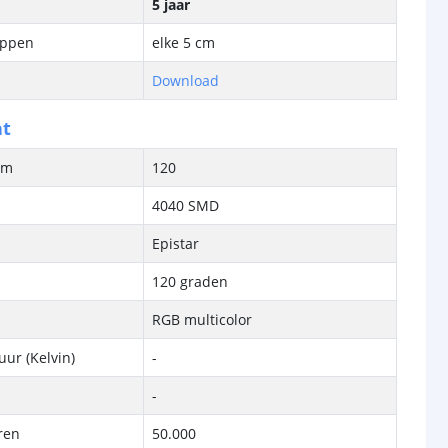
5 jaar
ippen
elke 5 cm
Download
ht
/m
120
4040 SMD
Epistar
120 graden
RGB multicolor
ur (Kelvin)
-
-
ren
50.000