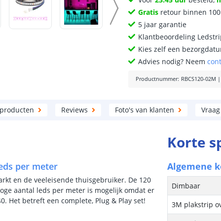
Gratis
retour binnen 10
5 jaar garantie
Klantbeoordeling Ledstr
Kies zelf een bezorgdatu
Advies nodig? Neem
con
Productnummer
:
RBCS120-02M
 producten
Reviews
Foto's van klanten
Vraag
Korte s
leds per meter
Algemene 
markt en de veeleisende thuisgebruiker. De 120
Dimbaar
hoge aantal leds per meter is mogelijk omdat er
 Het betreft een complete, Plug & Play set!
3M plakstrip o