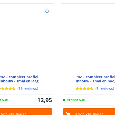
Breedte led st
Dikte led strip
Aansluiting be
Aansluiting ei
1M - compleet profiel
1M - compleet profie
Inbouw - smal en laag
Inbouw - smal en hoo
(
19
reviews
)
(
6
reviews
)
12
,
95
RRAAD
OP VOORRAAD
N WINKELWAGEN
IN WINKELWAGEN