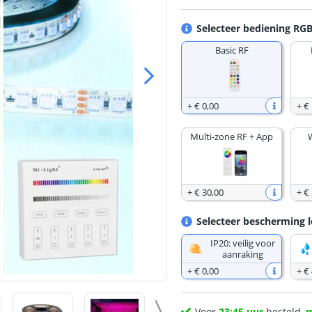
Selecteer bediening RGB
Basic RF
+
€ 0
,
00
+
€
Multi-zone RF + App
+
€ 30
,
00
+
€
Selecteer bescherming l
IP20: veilig voor
aanraking
+
€ 0
,
00
+
€ 
Voor
23:45 uur
besteld,