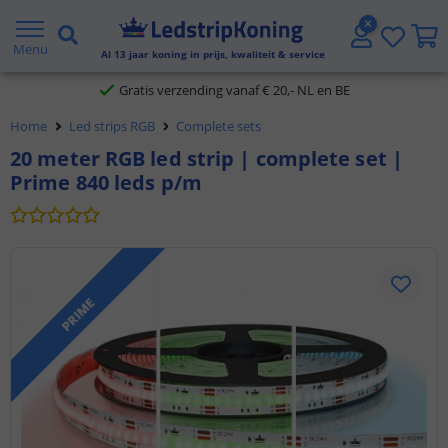
5 jaar garantie
Menu
Al
13
jaar koning in prijs, kwaliteit & service
Gratis verzending vanaf € 20,- NL en BE
Home
Led strips RGB
Complete sets
Klantbeoordeling 9.1
20 meter RGB led strip | complete set |
Prime 840 leds p/m
Voor 23:45 uur besteld,
morgen in huis
PRIME