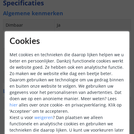
Specificaties
Algemene kenmerken
Dimbaar
Ja
3M plakstrip over de
Ja
Cookies
gehele lengte
Garantie
5 jaar
Met cookies en technieken die daarop lijken helpen we u
beter en persoonlijker. Dankzij functionele cookies werkt
Op maat te knippen
Elke 2,5 cm
de website goed. Ze hebben ook een analytische functie.
Zo maken we de website elke dag een beetje beter.
Datasheet
Download
Daarom gebruiken we technologie om uw gedrag binnen
en buiten onze website te volgen. We gebruiken uw
LED's en licht
gegevens voor het personaliseren van advertenties. Dat
doen we op een anonieme manier.
Meer weten?
Lees
Aantal LED's p/m
840
hier
alles over onze cookie- en privacyverklaring. Klik op
'Accepteer' om te accepteren.
Type LED
COB
Kiest u voor
weigeren
?
Dan plaatsen we alleen
functionele en analytische cookies en gebruiken we
Merk LED
SanAn
technieken die daarop lijken. U kunt uw voorkeuren later