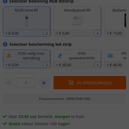
Selecteer bediening RGB ledstrip
Multi-zone RF
Wandpaneel RF
Bediening
+
€ 0
,
00
+
€ 5
,
00
+
€ 15
,
00
Selecteer bescherming led strip
IP20: veilig voor
IP65:
IP67
aanraking
spatwaterdicht
wat
+
€ 0
,
00
+
€ 30
,
00
+
€ 40
,
00
IN WINKELWAGEN
Productnummer
:
CBRBCS840-20M
Voor
23:45 uur
besteld,
morgen
in huis
Gratis
retour binnen 100 dagen