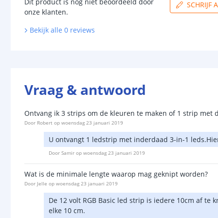
Dit product is nog niet beoordeeld door
SCHRIJF 
onze klanten.
Bekijk alle
0
reviews
Vraag & antwoord
Ontvang ik 3 strips om de kleuren te maken of 1 strip met dr
Door
Robert
op
woensdag 23 januari 2019
U ontvangt 1 ledstrip met inderdaad 3-in-1 leds.Hi
Door
Samir
op
woensdag 23 januari 2019
Wat is de minimale lengte waarop mag geknipt worden?
Door
Jelle
op
woensdag 23 januari 2019
De 12 volt RGB Basic led strip is iedere 10cm af te 
elke 10 cm.