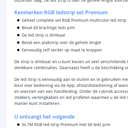
bijzonder laag. De led strip is over de gehele lengte voor
Kenmerken RGB ledstrip set Premium
Geheel complete set RGB Premium multicolor led strip
Bevat 60 krachtige leds p/m
De led strip is dimbaar
Bevat een plakstrip over de gehele lengte
Eenvoudig zelf verder op maat te knippen
De strip is dimbaar en u kunt kiezen uit veel verschillende 
denkbare combinaties. Daarnaast heeft u de beschikking 
De led strip is eenvoudig aan te sluiten en te gebruiken m
kiest voor bediening via de App, afstandsbediening of wand
en voorzien van een handleiding. Onder de rubriek access
stekkers, verlengkabels en led profielen waarmee u de led s
manier kunt installeren.
U ontvangt het volgende
3x 7M RGB led strip Premium met 60 leds p/m