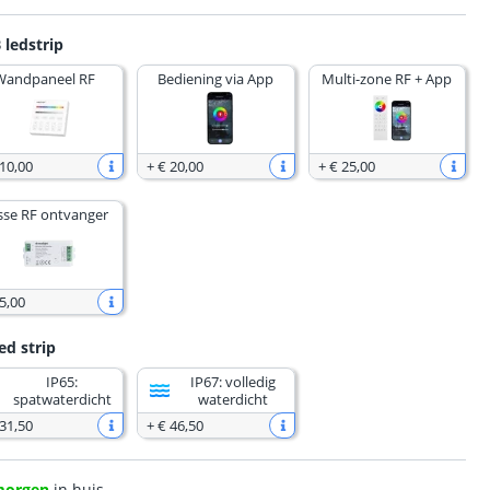
 ledstrip
Wandpaneel RF
Bediening via App
Multi-zone RF + App
 10
,
00
+
€ 20
,
00
+
€ 25
,
00
sse RF ontvanger
5
,
00
ed strip
IP65:
IP67: volledig
spatwaterdicht
waterdicht
 31
,
50
+
€ 46
,
50
morgen
in huis