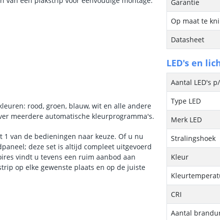
zien van een plakstrip voor eenvoudige montage.
Garantie
Op maat te kn
Datasheet
LED's en lic
Aantal LED's p
Type LED
kleuren: rood, groen, blauw, wit en alle andere
over meerdere automatische kleurprogramma's.
Merk LED
et 1 van de bedieningen naar keuze. Of u nu
Stralingshoek
paneel; deze set is altijd compleet uitgevoerd
oires vindt u tevens een ruim aanbod aan
Kleur
trip op elke gewenste plaats en op de juiste
Kleurtemperatu
CRI
Aantal brandu