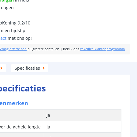
0 dagen
ipKoning 9.2/10
m en tijdstip
tact
met ons op!
Vraag offerte aan
bij grotere aantallen
|
Bekijk ons
zakelijke klantenprogramma
Specificaties
pecificaties
kenmerken
Ja
ver de gehele lengte
Ja