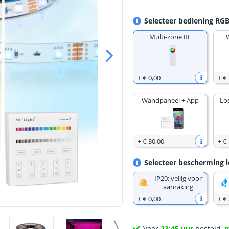
Selecteer bediening RGB
Multi-zone RF
+
€ 0
,
00
+
€
Wandpaneel + App
Lo
+
€ 30
,
00
+
€ 
Selecteer bescherming l
IP20: veilig voor
aanraking
+
€ 0
,
00
+
€
Voor
23:45 uur
besteld,