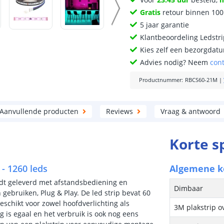
Gratis
retour binnen 10
5 jaar garantie
Klantbeoordeling Ledstr
Kies zelf een bezorgdatu
Advies nodig? Neem
con
Productnummer
:
RBCS60-21M
|
Aanvullende producten
Reviews
Vraag & antwoord
Korte s
- 1260 leds
Algemene 
rdt geleverd met afstandsbediening en
Dimbaar
gebruiken, Plug & Play. De led strip bevat 60
eschikt voor zowel hoofdverlichting als
3M plakstrip o
ng is egaal en het verbruik is ook nog eens