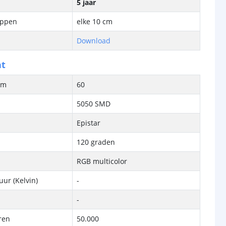
5 jaar
ippen
elke 10 cm
Download
ht
/m
60
5050 SMD
Epistar
120 graden
RGB multicolor
ur (Kelvin)
-
-
ren
50.000