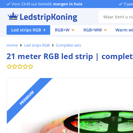
Voor 23:45 uur besteld,
morgen in huis
5 jaa
Led strips RGB
RGB+W
RGB+WW
Warm wi
Home
Led strips RGB
Complete sets
21 meter RGB led strip | comple
PREMIUM