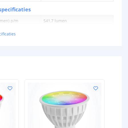
pecificaties
lumen) p/m
541,7 lumen
en p/m
12,7 watt
ificaties
tt
42,58 lm
0,212 watt
24V
schappen
IP20, IP65 of IP67
rdichte
Siliconen
P65/67)
ur strip (PCB)
Wit
IP20: 3M 300LSE