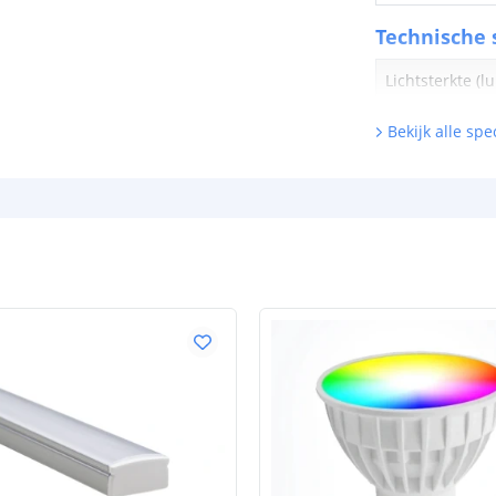
Technische s
Lichtsterkte (
Watt - vermog
Bekijk alle spec
Lumen per Wa
Watt per LED
Voltage (DC)
Strip eigen
Bescherming
Materiaal wate
bescherming (I
Achtergrondkle
Plakstrip