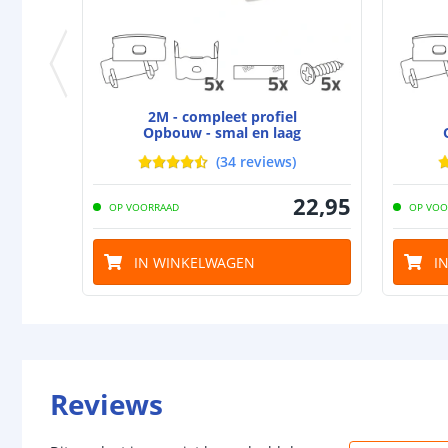
2M - compleet profiel
Opbouw - smal en laag
(
34
reviews
)
22
,
95
OP VOORRAAD
OP VOO
IN WINKELWAGEN
I
Reviews