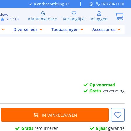
Klantbeoordeling 9.1
073 704 11 01
views
Klantenservice
Verlanglijst
Inloggen
9.1
/ 10
Diverse leds
Toepassingen
Accessoires
Op voorraad
Gratis
verzending
IN WINKELWAGEN
Gratis
retourneren
5 jaar
garantie