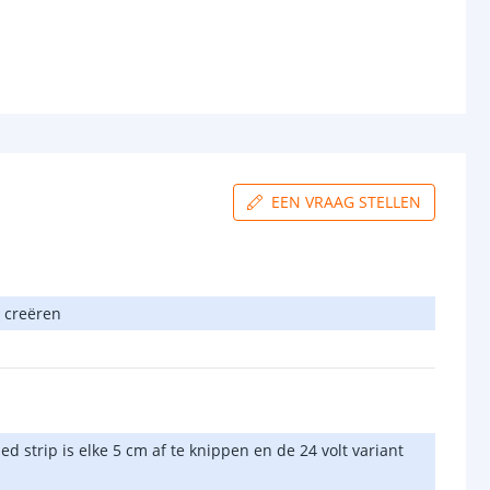
EEN VRAAG STELLEN
n creëren
d strip is elke 5 cm af te knippen en de 24 volt variant