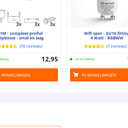
Breedte led st
1M - compleet profiel
Wifi spot - GU10 fittin
Opbouw - smal en laag
4 Watt - RGBWW
Dikte led strip
(
70
reviews
)
(
7
reviews
)
12
,
95
RRAAD
OP VOORRAAD
Aansluiting be
N WINKELWAGEN
IN WINKELWAGEN
Aansluiting ei