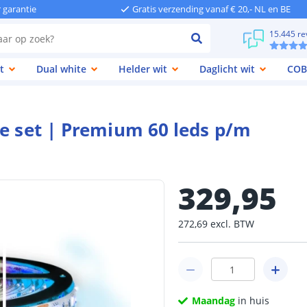
r garantie
Gratis verzending vanaf € 20,- NL en BE
15.445 re
t
Dual white
Helder wit
Daglicht wit
COB
te set | Premium 60 leds p/m
329
,
95
272
,
69
excl.
BTW
Maandag
in huis