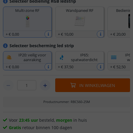
Selecteer bediening RGB ledstrip
Multi-zone RF
Wandpaneel RF
Bediening
+
€ 0
,
00
+
€ 10
,
00
+
€ 20
,
00
Selecteer bescherming led strip
IP20: veilig voor
IP65:
IP67
aanraking
spatwaterdicht
wat
+
€ 0
,
00
+
€ 37
,
50
+
€ 52
,
50
IN WINKELWAGEN
Productnummer
:
RBCS60-25M
Voor
23:45 uur
besteld,
morgen
in huis
Gratis
retour binnen 100 dagen