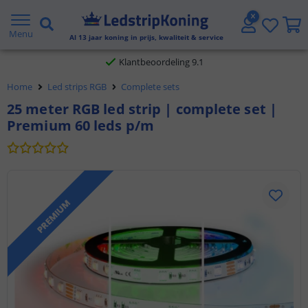
Gratis verzending vanaf € 20,- NL en BE
Menu
Al
13
jaar koning in prijs, kwaliteit & service
Klantbeoordeling 9.1
Home
Led strips RGB
Complete sets
Voor 23:45 uur besteld,
morgen in huis
25 meter RGB led strip | complete set |
Premium 60 leds p/m
PREMIUM