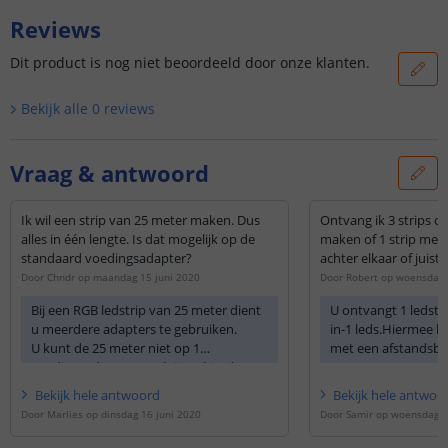
Reviews
Dit product is nog niet beoordeeld door onze klanten.
Bekijk alle
0
reviews
Vraag & antwoord
Ik wil een strip van 25 meter maken. Dus
Ontvang ik 3 strips o
alles in één lengte. Is dat mogelijk op de
maken of 1 strip met 
standaard voedingsadapter?
achter elkaar of juist 
Door
Chndr
op
maandag 15 juni 2020
Door
Robert
op
woensdag 
Bij een RGB ledstrip van 25 meter dient
U ontvangt 1 ledstr
u meerdere adapters te gebruiken.
in-1 leds.Hiermee k
U kunt de 25 meter niet op 1
met een afstandsbed
voedingsadapter aansluiten, hierdoor
creëren
heeft u kans op licht verlies aan het
Bekijk
hele
antwoord
Bekijk
hele
antwoo
einde van de ledstrip. 25 meter wordt
Door
Marlies
op
dinsdag 16 juni 2020
Door
Samir
op
woensdag 2
geleverd in 5 strips van 5 meter met 3
adapters. Wel kunt u de ledstrips zo