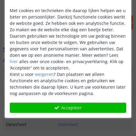
14
,
95
OP VOORRAAD
OP VOORRAAD
Met cookies en technieken die daarop lijken helpen we u
beter en persoonlijker. Dankzij functionele cookies werkt
IN WINKELWAGEN
IN WINKELW
de website goed. Ze hebben ook een analytische functie.
Zo maken we de website elke dag een beetje beter.
Daarom gebruiken we technologie om uw gedrag binnen
en buiten onze website te volgen. We gebruiken uw
Specificaties
gegevens voor het personaliseren van advertenties. Dat
doen we op een anonieme manier.
Meer weten?
Lees
Algemene kenmerken
hier
alles over onze cookie- en privacyverklaring. Klik op
'Accepteer' om te accepteren.
Dimbaar
Ja
Kiest u voor
weigeren
?
Dan plaatsen we alleen
functionele en analytische cookies en gebruiken we
3M plakstrip over de
Ja
technieken die daarop lijken. U kunt uw voorkeuren later
gehele lengte
nog aanpassen op de voorkeuren pagina.
Garantie
5 jaar
Accepteer
Op maat te knippen
elke 10 cm
Datasheet
Download