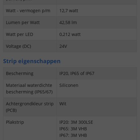
Watt - vermogen p/m
12,7 watt
Lumen per Watt
42,58 lm
Watt per LED
0,212 watt
Voltage (DC)
24V
Strip eigenschappen
Bescherming
IP20, IP65 of IP67
Materiaal waterdichte
Siliconen
bescherming (IP65/67)
Achtergrondkleur strip
Wit
(PCB)
Plakstrip
IP20: 3M 300LSE
IP65: 3M VHB
IP67: 3M VHB