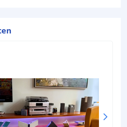
gin
4-pins stekker type vrouw+man
nde
4-pins stekker type vrouw
ten