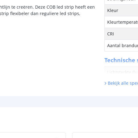
htlijn te creëren. Deze COB led strip heeft een
Kleur
rip flexibeler dan reguliere led strips,
Kleurtemperatu
CRI
Aantal brandu
Technische s
Lichtsterkte (
Bekijk alle spec
Watt - vermog
Lumen per Wa
Watt per LED