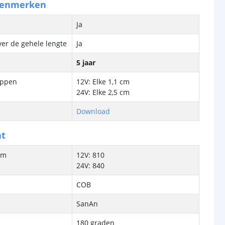
kenmerken
Ja
ver de gehele lengte
Ja
5 jaar
ippen
12V: Elke 1,1 cm
24V: Elke 2,5 cm
Download
ht
/m
12V: 810
24V: 840
COB
SanAn
180 graden