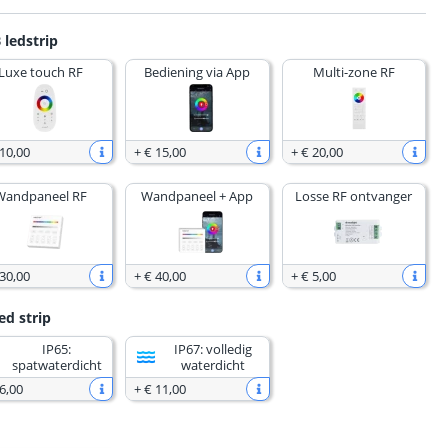
 ledstrip
Luxe touch RF
Bediening via App
Multi-zone RF
 10
,
00
+
€ 15
,
00
+
€ 20
,
00
Wandpaneel RF
Wandpaneel + App
Losse RF ontvanger
 30
,
00
+
€ 40
,
00
+
€ 5
,
00
ed strip
IP65:
IP67: volledig
spatwaterdicht
waterdicht
6
,
00
+
€ 11
,
00