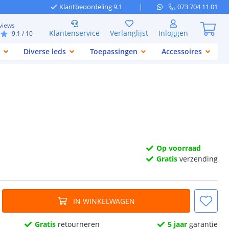
Klantbeoordeling 9.1
073 704 11 01
views
Klantenservice
Verlanglijst
Inloggen
9.1
/ 10
Diverse leds
Toepassingen
Accessoires
Op voorraad
Gratis
verzending
IN WINKELWAGEN
Gratis
retourneren
5 jaar
garantie