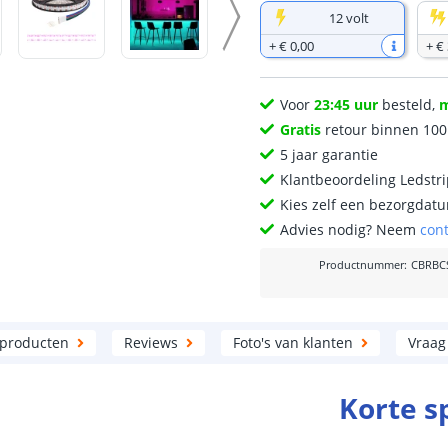
12 volt
+
€ 0
,
00
+
€ 
Voor
23:45 uur
besteld,
Gratis
retour binnen 10
5 jaar garantie
Klantbeoordeling Ledstr
Kies zelf een bezorgdatu
Advies nodig? Neem
con
Productnummer
:
CBRBC
 producten
Reviews
Foto's van klanten
Vraag
Korte s