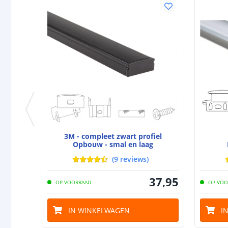
3M - compleet zwart profiel
Opbouw - smal en laag
(
9
reviews
)
37
,
95
OP VOORRAAD
OP VOO
IN WINKELWAGEN
I