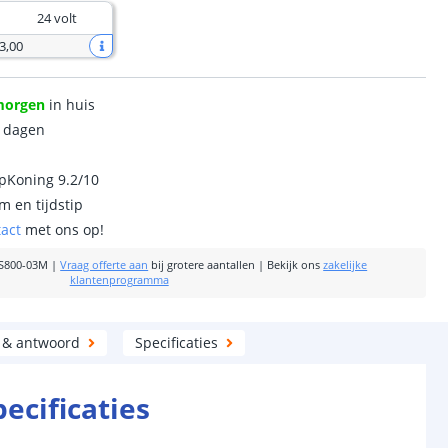
24 volt
3
,
00
morgen
in huis
0 dagen
ipKoning 9.2/10
m en tijdstip
tact
met ons op!
S800-03M
|
Vraag offerte aan
bij grotere aantallen
|
Bekijk ons
zakelijke
klantenprogramma
 & antwoord
Specificaties
pecificaties