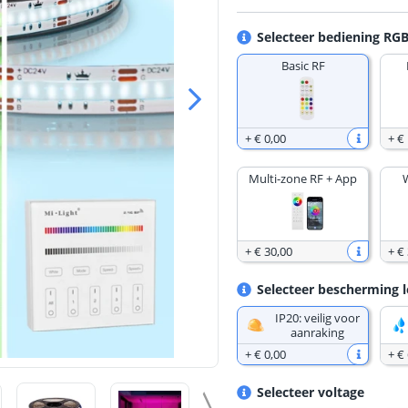
Selecteer bediening RGB
Basic RF
+
€ 0
,
00
+
€
Multi-zone RF + App
+
€ 30
,
00
+
€
Selecteer bescherming l
IP20: veilig voor
aanraking
+
€ 0
,
00
+
€ 
Selecteer voltage