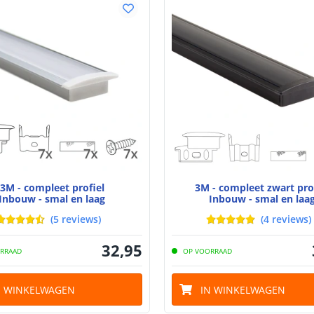
Voltage (DC)
Strip eigen
Bescherming
Materiaal wate
bescherming (I
Achtergrondkle
Plakstrip
3M - compleet profiel
3M - compleet zwart pro
Inbouw - smal en laag
Inbouw - smal en laa
(
5
reviews
)
(
4
reviews
)
Breedte led st
32
,
95
RRAAD
OP VOORRAAD
Dikte led strip
N WINKELWAGEN
IN WINKELWAGEN