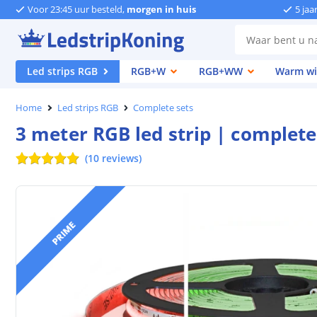
Voor 23:45 uur besteld,
morgen in huis
5 jaa
Led strips RGB
RGB+W
RGB+WW
Warm wi
Home
Led strips RGB
Complete sets
3 meter RGB led strip | complete
(
10
reviews
)
PRIME