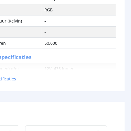
RGB
ur (Kelvin)
-
-
ren
50.000
pecificaties
lumen) p/m
12V: 433 lumen
24V: 481,5 lumen
ificaties
en p/m
12V: 14,60 watt
24V: 14,28 watt
tt
12V: 29,66 lm
24V: 33,72 lm
12V: 0,018 watt
24V: 0,017 watt