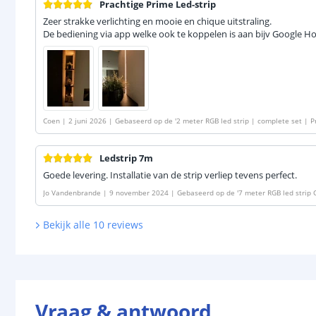
Prachtige Prime Led-strip
Zeer strakke verlichting en mooie en chique uitstraling.
De bediening via app welke ook te koppelen is aan bijv Google H
Coen
|
2 juni 2026
|
Gebaseerd op de
'
2 meter RGB led strip | complete set | 
Ledstrip 7m
Goede levering. Installatie van de strip verliep tevens perfect.
Jo Vandenbrande
|
9 november 2024
|
Gebaseerd op de
'
7 meter RGB led strip
Bekijk alle
10
reviews
Vraag & antwoord