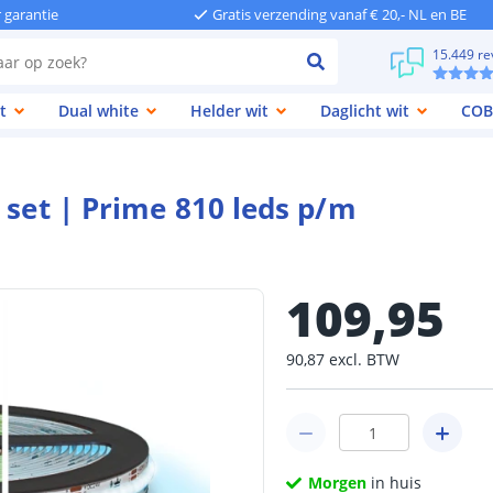
r garantie
Gratis verzending vanaf € 20,- NL en BE
15.449 re
t
Dual white
Helder wit
Daglicht wit
COB
 set | Prime 810 leds p/m
109
,
95
90
,
87
excl.
BTW
Morgen
in huis