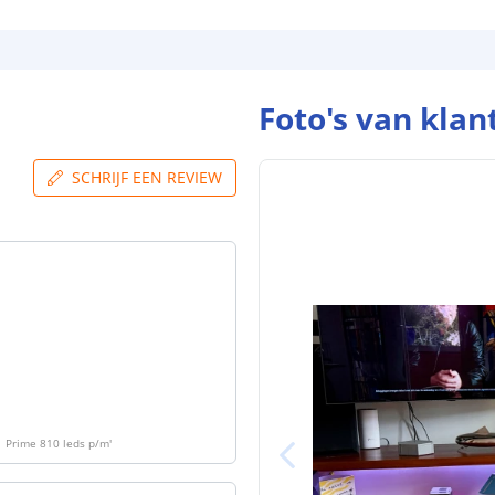
Aansluiting be
Aansluiting ei
Foto's van klan
SCHRIJF EEN REVIEW
| Prime 810 leds p/m
'