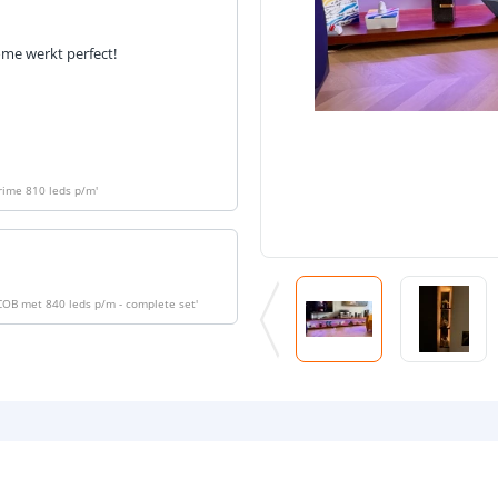
ome werkt perfect!
Prime 810 leds p/m
'
 COB met 840 leds p/m - complete set
'