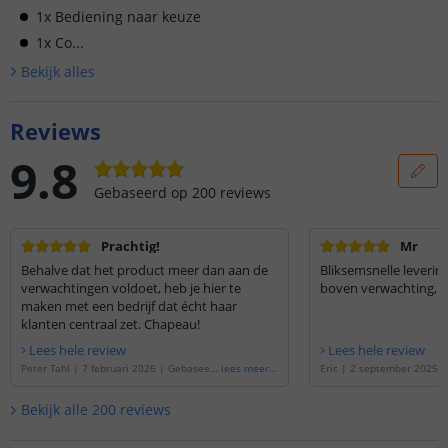
1x Bediening naar keuze
1x Co...
Bekijk alle
s
Reviews
9.8
Gebaseerd op
200
reviews
Prachtig!
Mr
Behalve dat het product meer dan aan de
Bliksemsnelle leveri
verwachtingen voldoet, heb je hier te
boven verwachting, z
maken met een bedrijf dat écht haar
klanten centraal zet. Chapeau!
Lees hele review
Lees hele review
Peter Tahl
|
7 februari 2026
|
Gebaseerd
lees meer
...
Eric
|
2 september 2025
op de
'
4 meter RGB led strip | complete
de
'
6 meter RGB led strip 
set | Premium 60 leds p/m
'
| Premium 60 leds p/m
'
Bekijk alle
200
reviews