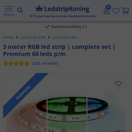
Gratis verzending vanaf € 20,- NL en BE
Menu
Al
13
jaar koning in prijs, kwaliteit & service
Klantbeoordeling 9.1
Home
Led strips RGB
Complete sets
Voor 23:45 uur besteld,
morgen in huis
3 meter RGB led strip | complete set |
Premium 60 leds p/m
(
200
reviews
)
PREMIUM