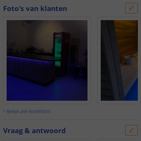
Foto's van klanten
Bekijk alle
klantfoto’s
Vraag & antwoord