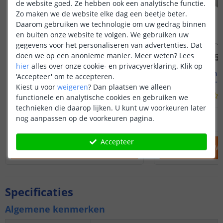
de website goed. Ze hebben ook een analytische functie.
Zo maken we de website elke dag een beetje beter.
Daarom gebruiken we technologie om uw gedrag binnen
en buiten onze website te volgen. We gebruiken uw
gegevens voor het personaliseren van advertenties. Dat
doen we op een anonieme manier.
Meer weten?
Lees
hier
alles over onze cookie- en privacyverklaring. Klik op
1M - compleet profiel
2M - compl
'Accepteer' om te accepteren.
Opbouw - smal en laag
Opbouw - s
Kiest u voor
weigeren
?
Dan plaatsen we alleen
(
70
reviews
)
functionele en analytische cookies en gebruiken we
technieken die daarop lijken. U kunt uw voorkeuren later
12
,
95
nog aanpassen op de voorkeuren pagina.
OP VOORRAAD
OP VOORRAAD
Accepteer
IN WINKELWAGEN
IN WINKELW
Specificaties
Algemene kenmerken