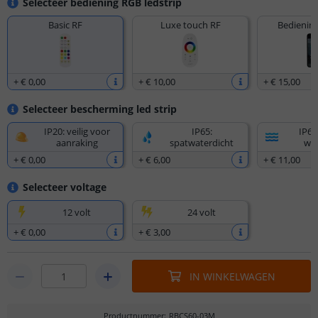
Selecteer bediening RGB ledstrip
Basic RF
Luxe touch RF
Bediening
+
€ 0
,
00
+
€ 10
,
00
+
€ 15
,
00
Selecteer bescherming led strip
IP20: veilig voor
IP65:
IP67
aanraking
spatwaterdicht
wat
+
€ 0
,
00
+
€ 6
,
00
+
€ 11
,
00
Selecteer voltage
12 volt
24 volt
+
€ 0
,
00
+
€ 3
,
00
IN WINKELWAGEN
Productnummer
:
RBCS60-03M