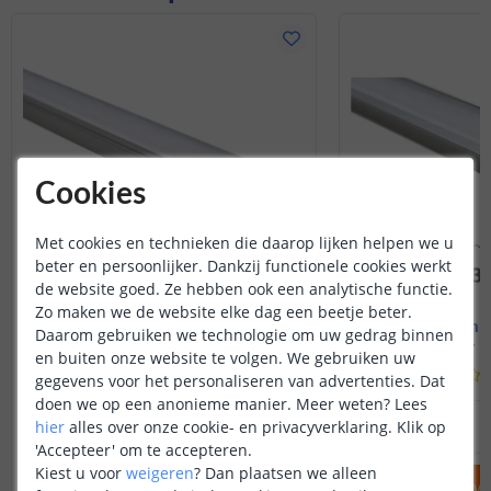
Cookies
Met cookies en technieken die daarop lijken helpen we u
beter en persoonlijker. Dankzij functionele cookies werkt
de website goed. Ze hebben ook een analytische functie.
Zo maken we de website elke dag een beetje beter.
1M - compleet profiel
1M - compl
Daarom gebruiken we technologie om uw gedrag binnen
Opbouw - smal en laag
Inbouw - s
en buiten onze website te volgen. We gebruiken uw
(
70
reviews
)
gegevens voor het personaliseren van advertenties. Dat
doen we op een anonieme manier.
Meer weten?
Lees
12
,
95
hier
alles over onze cookie- en privacyverklaring. Klik op
OP VOORRAAD
OP VOORRAAD
'Accepteer' om te accepteren.
Kiest u voor
weigeren
?
Dan plaatsen we alleen
IN WINKELWAGEN
IN WINKELW