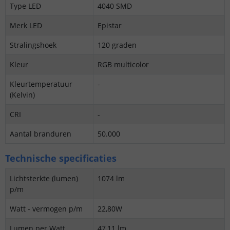
Type LED
4040 SMD
Merk LED
Epistar
Stralingshoek
120 graden
Kleur
RGB multicolor
Kleurtemperatuur
-
(Kelvin)
CRI
-
Aantal branduren
50.000
Technische specificaties
Lichtsterkte (lumen)
1074 lm
p/m
Watt - vermogen p/m
22,80W
Lumen per Watt
47,11 lm