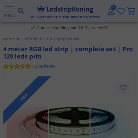
5 jaar garantie
Menu
Al
13
jaar koning in prijs, kwaliteit & service
Gratis verzending vanaf € 20,- NL en BE
Home
Led strips RGB
Complete sets
Klantbeoordeling 9.1
4 meter RGB led strip | complete set | Pro
Voor 23:45 uur besteld,
morgen in huis
120 leds p/m
(
2
reviews
)
PRO