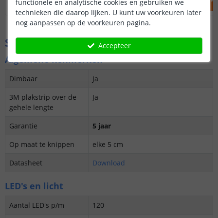
functionele en analytische cookies en gebruiken we
technieken die daarop lijken. U kunt uw voorkeuren later
nog aanpassen op de voorkeuren pagina.
Specificaties
Accepteer
Algemene kenmerken
Dimbaar
Ja
3M plakstrip over de
Ja
gehele lengte
Garantie
5 jaar
Op maat te knippen
elke 5 cm
Datasheet
Download
LED's en licht
Aantal LED's p/m
120