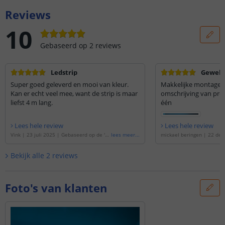
Reviews
10
Gebaseerd op
2
reviews
Ledstrip
Geweld
Super goed geleverd en mooi van kleur.
Makkelijke montage s
Kan er echt veel mee, want de strip is maar
omschrijving van pr
liefst 4 m lang.
één
Lees hele review
Lees hele review
Vink
|
23 juli 2025
|
Gebaseerd op de
'
4
lees meer
...
mickael beringen
|
22 dec
meter RGB led strip | complete set | Pro
Gebaseerd op de
'
3 meter 
120 leds p/m
'
complete set | Pro 120 le
Bekijk alle
2
reviews
Foto's van klanten