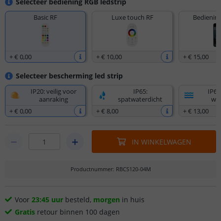
Selecteer bediening RGB ledstrip
Basic RF
Luxe touch RF
Bediening
+
€ 0
,
00
+
€ 10
,
00
+
€ 15
,
00
Selecteer bescherming led strip
IP20: veilig voor
IP65:
IP67
aanraking
spatwaterdicht
wat
+
€ 0
,
00
+
€ 8
,
00
+
€ 13
,
00
IN WINKELWAGEN
Productnummer
:
RBCS120-04M
Voor
23:45 uur
besteld,
morgen
in huis
Gratis
retour binnen 100 dagen