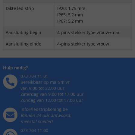
Dikte led strip
IP20: 1,75 mm
IP65: 5,2 mm
IP67: 5,2 mm
Aansluiting begin
4-pins stekker type vrouw+man
Aansluiting einde
4-pins stekker type vrouw
Hulp nodig?
073 704 11 01
Bereikbaar op ma t/m vr
van 9.00 tot 22.00 uur
Zaterdag van 9.00 tot 17.00 uur
Zondag van 12.00 tot 17.00 uur
info@ledstripkoning.be
Binnen 24 uur antwoord,
meestal sneller!
073 704 11 00