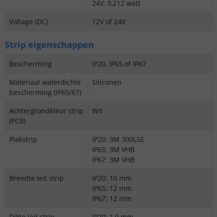
24V: 0,212 watt
Voltage (DC)
12V of 24V
Strip eigenschappen
Bescherming
IP20, IP65 of IP67
Materiaal waterdichte
Siliconen
bescherming (IP65/67)
Achtergrondkleur strip
Wit
(PCB)
Plakstrip
IP20: 3M 300LSE
IP65: 3M VHB
IP67: 3M VHB
Breedte led strip
IP20: 10 mm
IP65: 12 mm
IP67: 12 mm
Dikte led strip
IP20: 1,9 mm