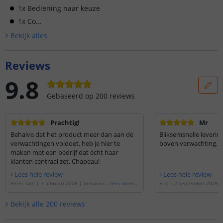
1x Bediening naar keuze
1x Co...
Bekijk alle
s
Reviews
9.8
Gebaseerd op
200
reviews
Prachtig!
Mr
Behalve dat het product meer dan aan de
Bliksemsnelle leveri
verwachtingen voldoet, heb je hier te
boven verwachting, z
maken met een bedrijf dat écht haar
klanten centraal zet. Chapeau!
Lees hele review
Lees hele review
Peter Tahl
|
7 februari 2026
|
Gebaseerd
lees meer
...
Eric
|
2 september 2025
op de
'
4 meter RGB led strip | complete
de
'
6 meter RGB led strip 
set | Premium 60 leds p/m
'
| Premium 60 leds p/m
'
Bekijk alle
200
reviews