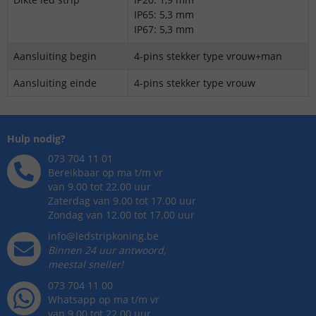
IP65: 5,3 mm
IP67: 5,3 mm
Aansluiting begin
4-pins stekker type vrouw+man
Aansluiting einde
4-pins stekker type vrouw
Hulp nodig?
073 704 11 01
Bereikbaar op ma t/m vr
van 9.00 tot 22.00 uur
Zaterdag van 9.00 tot 17.00 uur
Zondag van 12.00 tot 17.00 uur
info@ledstripkoning.be
Binnen 24 uur antwoord,
meestal sneller!
073 704 11 00
Whatsapp op ma t/m vr
van 9.00 tot 22.00 uur