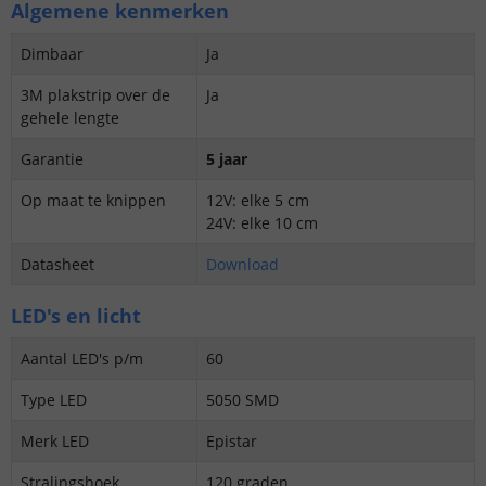
Algemene kenmerken
Dimbaar
Ja
3M plakstrip over de
Ja
gehele lengte
Garantie
5 jaar
Op maat te knippen
12V: elke 5 cm
24V: elke 10 cm
Datasheet
Download
LED's en licht
Aantal LED's p/m
60
Type LED
5050 SMD
Merk LED
Epistar
Stralingshoek
120 graden