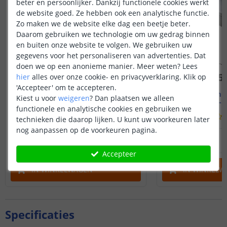
beter en persoonlijker. Dankzij functionele cookies werkt
de website goed. Ze hebben ook een analytische functie.
Zo maken we de website elke dag een beetje beter.
Daarom gebruiken we technologie om uw gedrag binnen
en buiten onze website te volgen. We gebruiken uw
gegevens voor het personaliseren van advertenties. Dat
doen we op een anonieme manier.
Meer weten?
Lees
hier
alles over onze cookie- en privacyverklaring. Klik op
'Accepteer' om te accepteren.
1M - compleet profiel
2M - compl
Kiest u voor
weigeren
?
Dan plaatsen we alleen
Opbouw - smal en laag
Opbouw - s
functionele en analytische cookies en gebruiken we
(
70
reviews
)
technieken die daarop lijken. U kunt uw voorkeuren later
nog aanpassen op de voorkeuren pagina.
12
,
95
OP VOORRAAD
OP VOORRAAD
Accepteer
IN WINKELWAGEN
IN WINKELW
Specificaties