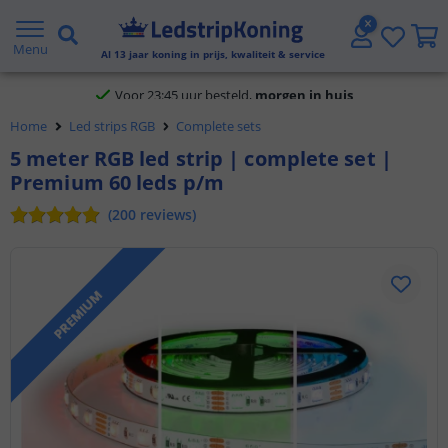
Klantbeoordeling 9.1
Menu
Al
13
jaar koning in prijs, kwaliteit & service
Voor 23:45 uur besteld,
morgen in huis
Home
Led strips RGB
Complete sets
5 meter RGB led strip | complete set |
Premium 60 leds p/m
(
200
reviews
)
PREMIUM