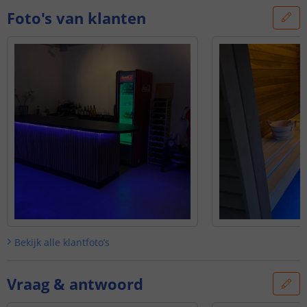
Foto's van klanten
Bekijk alle
klantfoto’s
Vraag & antwoord