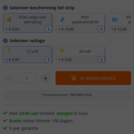
Selecteer bescherming led strip
IP20: veilig voor
IP65:
IP67
aanraking
spatwaterdicht
wat
+
€ 0
,
00
+
€ 10
,
00
+
€ 15
,
00
Selecteer voltage
12 volt
24 volt
+
€ 0
,
00
+
€ 5
,
00
IN WINKELWAGEN
Productnummer
:
RBCB800-05M
Voor
23:45 uur
besteld,
morgen
in huis
Gratis
retour binnen 100 dagen
5 jaar garantie