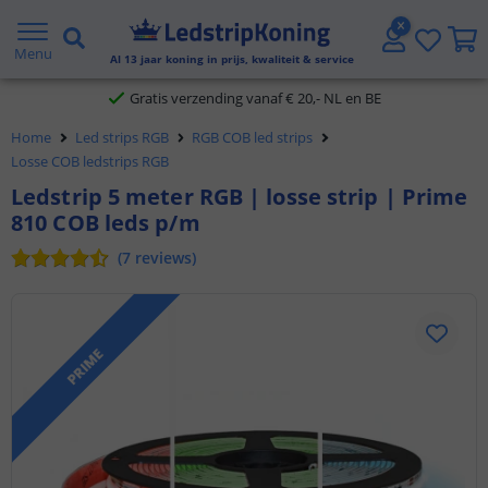
5 jaar garantie
Menu
Gratis verzending vanaf € 20,- NL en BE
Al
13
jaar koning in prijs, kwaliteit & service
Klantbeoordeling 9.1
Home
Led strips RGB
RGB COB led strips
Losse COB ledstrips RGB
Voor 23:45 uur besteld,
morgen in huis
Ledstrip 5 meter RGB | losse strip | Prime
810 COB leds p/m
(
7
reviews
)
PRIME