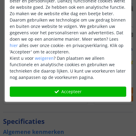
beter en persoonlijker. Dankzij functionele cookies werkt
de website goed. Ze hebben ook een analytische functie.
Zo maken we de website elke dag een beetje beter.
Daarom gebruiken we technologie om uw gedrag binnen
en buiten onze website te volgen. We gebruiken uw
gegevens voor het personaliseren van advertenties. Dat
doen we op een anonieme manier.
Meer weten?
Lees
hier
alles over onze cookie- en privacyverklaring. Klik op
4M - compleet zwart profiel
4M - compl
'Accepteer' om te accepteren.
Opbouw - smal en laag
Inbouw - s
Kiest u voor
weigeren
?
Dan plaatsen we alleen
(
5
reviews
)
functionele en analytische cookies en gebruiken we
technieken die daarop lijken. U kunt uw voorkeuren later
46
,
95
nog aanpassen op de voorkeuren pagina.
OP VOORRAAD
OP VOORRAAD
Accepteer
IN WINKELWAGEN
IN WINKELW
Specificaties
Algemene kenmerken