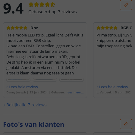
9.4
Gebaseerd op
7
reviews
Dhr
RGB CO
Hele mooie LED strip. Egaal licht. Zelfs wit is
Prima strip. Bij 12V ver
mooi voor een RGB strip.
knippen op afstand v
Ik had een DMX Controller liggen en wilde
mijn toepassing belan
hiermee een staande lamp maken.
Behuizing is zelf ontworpen en 3D geprint.
De strip heb ik in een aluminium U profiel
geplakt. Aansturen via een lichttafel. De
erste is klaar, daarna nog teee te gaan
Lees hele review
Lees hele review
Danny Joseph
|
23 juni 2024
|
Gebaseer
lees meer
...
L. Verbeek
|
5 april 2024
d op de
'
Ledstrip 5 meter RGB | losse stri
de
'
Ledstrip 1 meter RGB | 
p | Prime 810 COB leds p/m
'
rime 810 COB leds p/m
'
Bekijk alle
7
reviews
Foto's van klanten