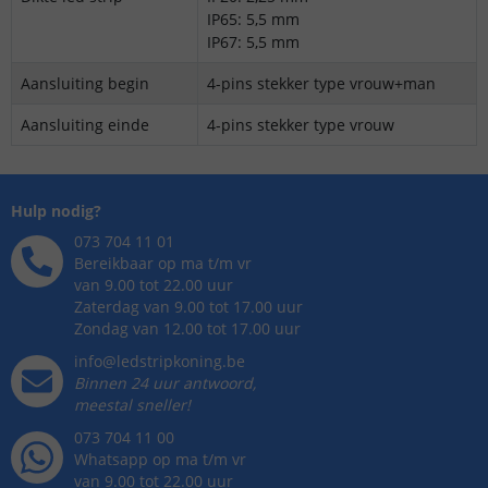
IP65: 5,5 mm
IP67: 5,5 mm
Aansluiting begin
4-pins stekker type vrouw+man
Aansluiting einde
4-pins stekker type vrouw
Hulp nodig?
073 704 11 01
Bereikbaar op ma t/m vr
van 9.00 tot 22.00 uur
Zaterdag van 9.00 tot 17.00 uur
Zondag van 12.00 tot 17.00 uur
info@ledstripkoning.be
Binnen 24 uur antwoord,
meestal sneller!
073 704 11 00
Whatsapp op ma t/m vr
van 9.00 tot 22.00 uur