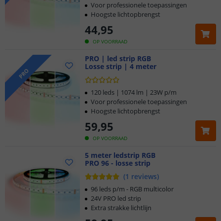
Voor professionele toepassingen
Hoogste lichtopbrengst
44
,
95
OP VOORRAAD
PRO | led strip RGB
Losse strip | 4 meter
PRO
120 leds | 1074 lm | 23W p/m
Voor professionele toepassingen
Hoogste lichtopbrengst
59
,
95
OP VOORRAAD
5 meter ledstrip RGB
PRO 96 - losse strip
(
1
reviews
)
96 leds p/m - RGB multicolor
24V PRO led strip
Extra strakke lichtlijn