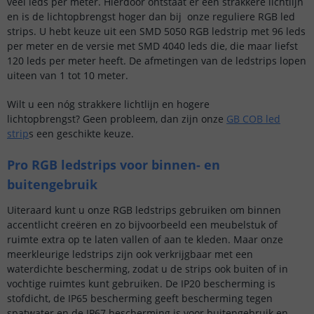
veel leds per meter. Hierdoor ontstaat er een strakkere lichtlijn
en is de lichtopbrengst hoger dan bij onze reguliere RGB led
strips. U hebt keuze uit een SMD 5050 RGB ledstrip met 96 leds
per meter en de versie met SMD 4040 leds die, die maar liefst
120 leds per meter heeft. De afmetingen van de ledstrips lopen
uiteen van 1 tot 10 meter.
Wilt u een nóg strakkere lichtlijn en hogere
lichtopbrengst? Geen probleem, dan zijn onze
GB COB led
strip
s een geschikte keuze.
Pro RGB ledstrips voor binnen- en
buitengebruik
Uiteraard kunt u onze RGB ledstrips gebruiken om binnen
accentlicht creëren en zo bijvoorbeeld een meubelstuk of
ruimte extra op te laten vallen of aan te kleden. Maar onze
meerkleurige ledstrips zijn ook verkrijgbaar met een
waterdichte bescherming, zodat u de strips ook buiten of in
vochtige ruimtes kunt gebruiken. De IP20 bescherming is
stofdicht, de IP65 bescherming geeft bescherming tegen
spatwater en de IP67 bescherming is voor buitengebruik en