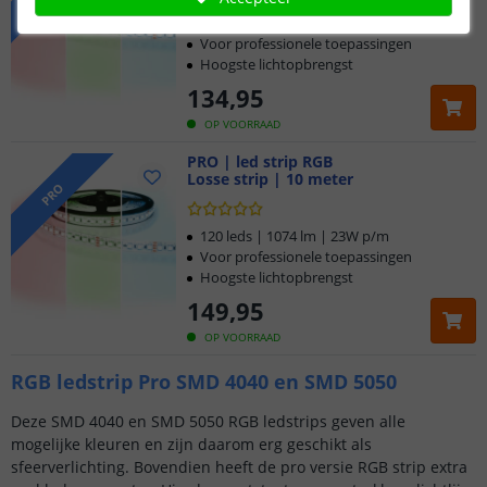
120 leds | 1074 lm | 23W p/m
Voor professionele toepassingen
Hoogste lichtopbrengst
134
,
95
OP VOORRAAD
PRO | led strip RGB
Losse strip | 10 meter
PRO
120 leds | 1074 lm | 23W p/m
Voor professionele toepassingen
Hoogste lichtopbrengst
149
,
95
OP VOORRAAD
RGB ledstrip Pro SMD 4040 en SMD 5050
Deze SMD 4040 en SMD 5050 RGB ledstrips geven alle
mogelijke kleuren en zijn daarom erg geschikt als
sfeerverlichting. Bovendien heeft de pro versie RGB strip extra