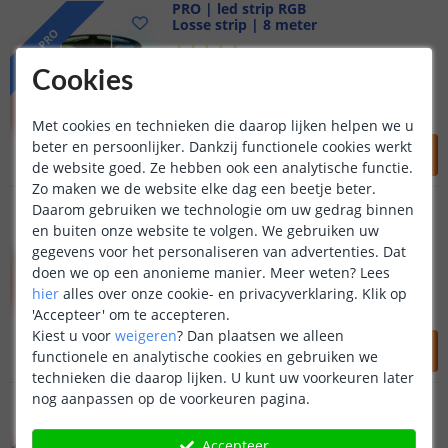
PRO | led strip RGB
Losse strip | 8 meter
PRO
Cookies
120 leds | 1074 lm | 23W p/m
Voor professionele toepassingen
Hoogste lichtopbrengst
Met cookies en technieken die daarop lijken helpen we u
119
,
95
beter en persoonlijker. Dankzij functionele cookies werkt
de website goed. Ze hebben ook een analytische functie.
OP VOORRAAD
Zo maken we de website elke dag een beetje beter.
9 meter ledstrip RGB
Daarom gebruiken we technologie om uw gedrag binnen
PRO 96 - losse strip
en buiten onze website te volgen. We gebruiken uw
(
1
reviews
)
gegevens voor het personaliseren van advertenties. Dat
doen we op een anonieme manier.
Meer weten?
Lees
96 leds p/m - RGB multicolor
24V PRO led strip
hier
alles over onze cookie- en privacyverklaring. Klik op
Extra lang - 9 meter strip
'Accepteer' om te accepteren.
Kiest u voor
weigeren
?
Dan plaatsen we alleen
107
,
95
functionele en analytische cookies en gebruiken we
OP VOORRAAD
technieken die daarop lijken. U kunt uw voorkeuren later
nog aanpassen op de voorkeuren pagina.
PRO | led strip RGB
Losse strip | 9 meter
PRO
Accepteer