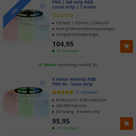
PRO | led strip RGB
Losse strip | 7 meter
PRO
Klantbeoordeling 9.1
120 leds | 1074 lm | 23W p/m
Voor professionele toepassingen
Hoogste lichtopbrengst
Voor 23:45 uur besteld,
morgen in huis
104
,
95
5 jaar garantie
OP VOORRAAD
Gratis
verzending vanaf € 20,-
Klantbeoordeling 9.1
8 meter ledstrip RGB
PRO 96 - losse strip
(
1
reviews
)
Voor 23:45 uur besteld,
morgen in huis
96 leds p/m - RGB multicolor
24V PRO led strip
Extra lang - 8 meter strip
95
,
95
OP VOORRAAD