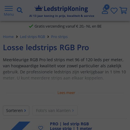
5 jaar garantie
Menu
Al
13
jaar koning in prijs, kwaliteit & service
Gratis verzending vanaf € 20,- NL en BE
Home
Led strips RGB
Pro strips
Klantbeoordeling 9.1
Losse ledstrips RGB Pro
Voor 23:45 uur besteld,
morgen in huis
Meerkleurige RGB Pro led strips met 96 of 120 leds per meter,
van hoogwaardige kwaliteit voor zowel particulier als zakelijk
gebruik. De professionele ledstrips zijn verkrijgbaar in 1 t/m 10
meter. U kunt meerdere strips aan elkaar koppelen.
Hoogwaardige SMD led type 4040/type 5050
Lees meer
Professionele kwaliteit, standaard 24 volt
Keuze uit 96 of 120 leds per meter
Sorteren
Foto's van klanten
Verkrijgbaar in IP20, IP65 en IP67
PRO | led strip RGB
Losse strip | 1 meter