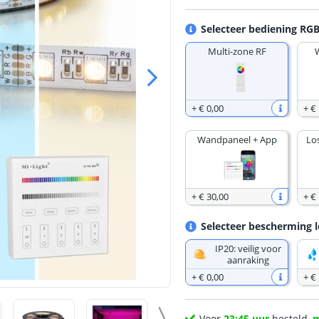
Selecteer bediening RGB
Multi-zone RF
+
€ 0
,
00
+
€
Wandpaneel + App
Lo
+
€ 30
,
00
+
€ 
Selecteer bescherming l
IP20: veilig voor
aanraking
+
€ 0
,
00
+
€
Voor
23:45 uur
besteld,