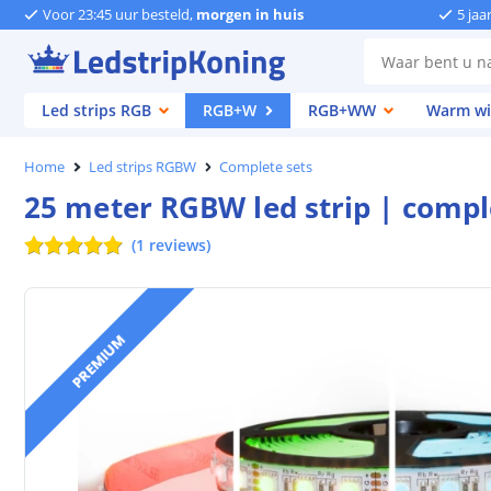
Voor 23:45 uur besteld,
morgen in huis
5 jaa
Led strips RGB
RGB+W
RGB+WW
Warm wi
Home
Led strips RGBW
Complete sets
25 meter RGBW led strip | compl
(
1
reviews
)
PREMIUM