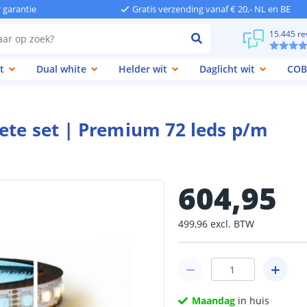
r garantie
Gratis verzending vanaf € 20,- NL en BE
15.445 re
t
Dual white
Helder wit
Daglicht wit
COB
ete set | Premium 72 leds p/m
604
,
95
499
,
96
excl.
BTW
Maandag
in huis