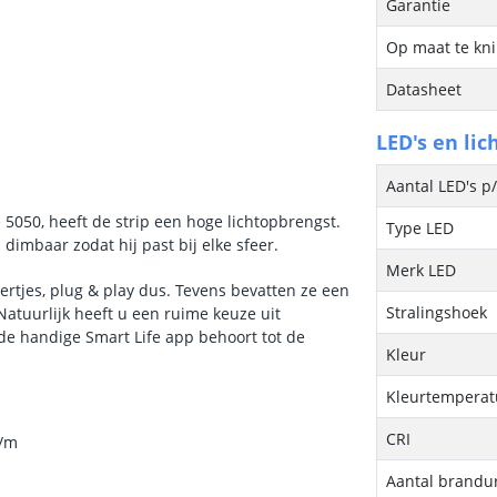
Garantie
Op maat te kn
Datasheet
LED's en lic
Aantal LED's p
 5050, heeft de strip een hoge lichtopbrengst.
Type LED
p dimbaar zodat hij past bij elke sfeer.
Merk LED
kertjes, plug & play dus. Tevens bevatten ze een
Stralingshoek
atuurlijk heeft u een ruime keuze uit
e handige Smart Life app behoort tot de
Kleur
Kleurtemperatu
CRI
p/m
Aantal brandu