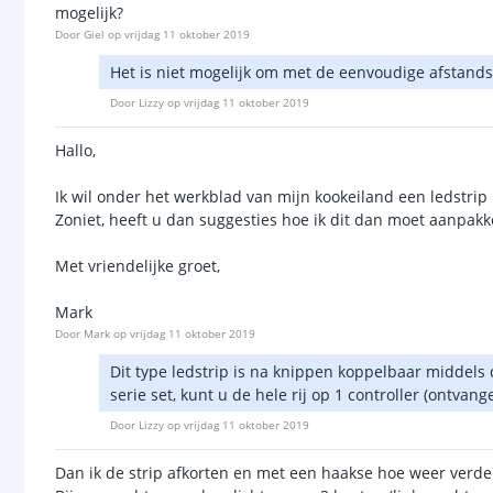
mogelijk?
Door
Giel
op
vrijdag 11 oktober 2019
Het is niet mogelijk om met de eenvoudige afstandsb
Door
Lizzy
op
vrijdag 11 oktober 2019
Hallo,
Ik wil onder het werkblad van mijn kookeiland een ledstrip
Zoniet, heeft u dan suggesties hoe ik dit dan moet aanpakk
Met vriendelijke groet,
Mark
Door
Mark
op
vrijdag 11 oktober 2019
Dit type ledstrip is na knippen koppelbaar middels 
serie set, kunt u de hele rij op 1 controller (ontva
Door
Lizzy
op
vrijdag 11 oktober 2019
Dan ik de strip afkorten en met een haakse hoe weer verd