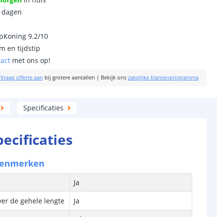
0 dagen
ipKoning 9.2/10
m en tijdstip
tact
met ons op!
|
Vraag offerte aan
bij grotere aantallen
|
Bekijk ons
zakelijke klantenprogramma
Specificaties
pecificaties
kenmerken
Ja
ver de gehele lengte
Ja