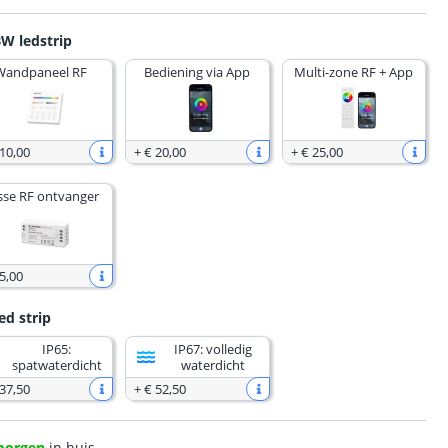
W ledstrip
Wandpaneel RF
Bediening via App
Multi-zone RF + App
 10
,
00
+
€ 20
,
00
+
€ 25
,
00
sse RF ontvanger
5
,
00
ed strip
IP65:
IP67: volledig
spatwaterdicht
waterdicht
 37
,
50
+
€ 52
,
50
morgen
in huis