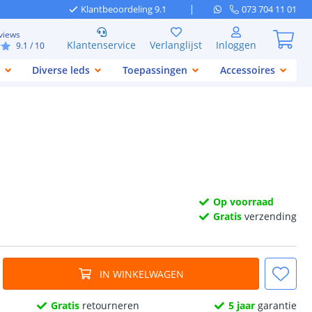
Klantbeoordeling 9.1
073 704 11 01
views
Klantenservice
Verlanglijst
Inloggen
9.1
/ 10
Diverse leds
Toepassingen
Accessoires
Op voorraad
Gratis
verzending
IN WINKELWAGEN
Gratis
retourneren
5 jaar
garantie