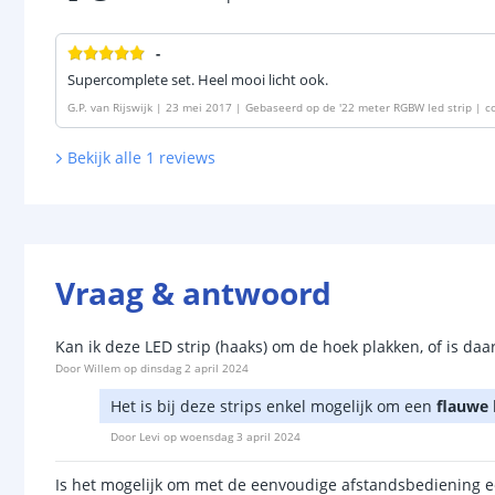
-
Supercomplete set. Heel mooi licht ook.
G.P. van Rijswijk
|
23 mei 2017
|
Gebaseerd op de
'
22 meter RGBW led strip | c
Bekijk alle
1
reviews
Vraag & antwoord
Kan ik deze LED strip (haaks) om de hoek plakken, of is daa
Door
Willem
op
dinsdag 2 april 2024
Het is bij deze strips enkel mogelijk om een
flauwe
Door
Levi
op
woensdag 3 april 2024
Is het mogelijk om met de eenvoudige afstandsbediening ee