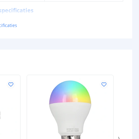
pecificaties
lumen) p/m
905 lm
ificaties
R = 111
G = 294
B = 77
W = 373
en p/m
18W
tt
52 lm
VOORDEELS
0,257W
24V
schappen
IP20, IP65 of IP67
rdichte
Siliconen