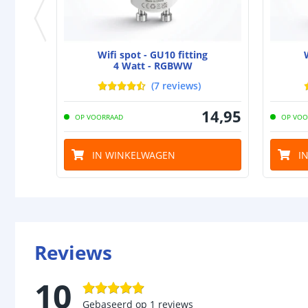
Wifi spot - GU10 fitting
4 Watt - RGBWW
(
7
reviews
)
14
,
95
OP VOORRAAD
OP VOO
IN WINKELWAGEN
I
Reviews
10
Gebaseerd op
1
reviews