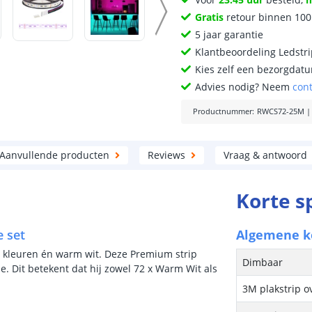
Gratis
retour binnen 10
5 jaar garantie
Klantbeoordeling Ledstr
Kies zelf een bezorgdatu
Advies nodig? Neem
con
Productnummer
:
RWCS72-25M
Aanvullende producten
Reviews
Vraag & antwoord
Korte s
 set
Algemene 
e kleuren én warm wit. Deze Premium strip
Dimbaar
e. Dit betekent dat hij zowel 72 x Warm Wit als
3M plakstrip o