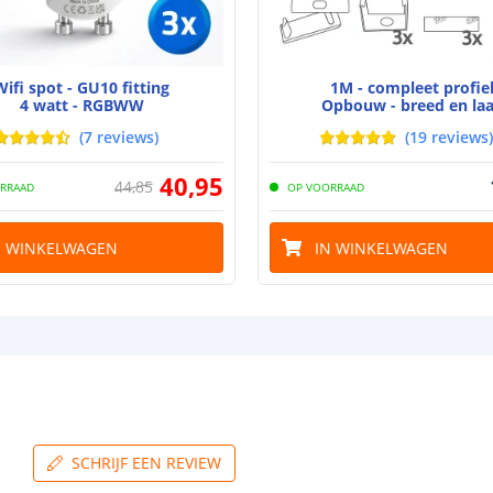
bescherming (I
Achtergrondkle
Wifi spot - GU10 fitting
1M - compleet profie
Plakstrip
4 watt - RGBWW
Opbouw - breed en la
(
7
reviews
)
(
19
reviews
)
Breedte led st
40
,
95
44
,
85
RRAAD
OP VOORRAAD
N WINKELWAGEN
IN WINKELWAGEN
Dikte led strip
Aansluiting be
Aansluiting ei
SCHRIJF EEN REVIEW