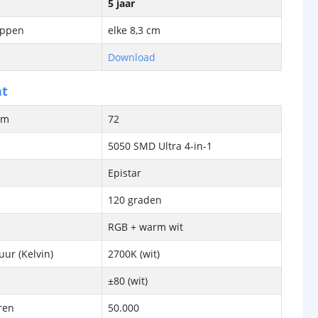
5 jaar
ippen
elke 8,3 cm
Download
ht
/m
72
5050 SMD Ultra 4-in-1
Epistar
120 graden
RGB + warm wit
ur (Kelvin)
2700K (wit)
±80 (wit)
ren
50.000