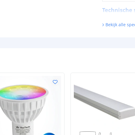
Technische s
Lichtsterkte (
Bekijk alle spec
Watt - vermog
Lumen per Wa
Watt per LED
Voltage (DC)
Strip eigen
Bescherming
Materiaal wate